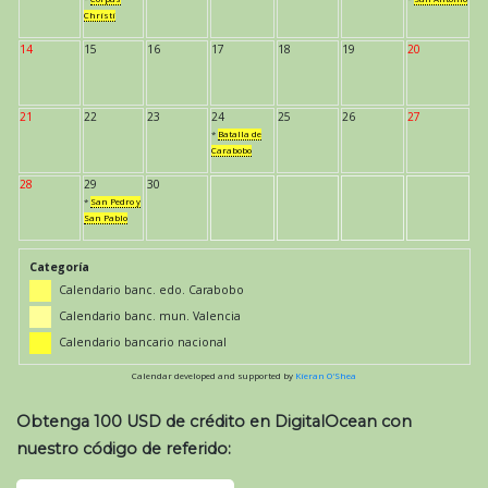
Christi
14
15
16
17
18
19
20
21
22
23
24
25
26
27
*
Batalla de
Carabobo
28
29
30
*
San Pedro y
San Pablo
Categoría
Calendario banc. edo. Carabobo
Calendario banc. mun. Valencia
Calendario bancario nacional
Calendar developed and supported by
Kieran O'Shea
Obtenga 100 USD de crédito en DigitalOcean con
nuestro código de referido: