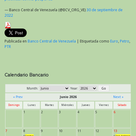
— Banco Central de Venezuela (@BCV_ORG_VE)
30 de septiembre de
2022
Publicada en
Banco Central de Venezuela
|
Etiquetada como
Euro
,
Petro
,
PTR
Calendario Bancario
Month:
Year:
« Prev
Junio 2026
Next »
Domingo
Lunes
Martes
Miércoles
Jueves
Viernes
Sábado
1
2
3
4
5
6
7
8
9
10
11
12
13
*
Corpus
*
San Antonio