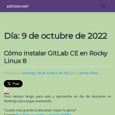
Saltar
KS7000+WP
al
contenido
Día:
9 de octubre de 2022
Cómo instalar GitLab CE en Rocky
Linux 8
Publicada el
domingo, 09 de octubre de 2022
|
por
Jimmy Olano
Poco tiempo tengo para esto y aprovecho mi día de descanso en
domingo para seguir avanzando.
“Cuanto más grande la dificultad, mayor la gloria”.
Cicerón
#Fuedicho
pic.twitter.com/nrDx9jEMP2