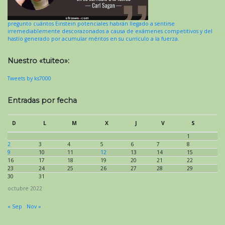
pregunto cuántos Einstein potenciales habrán llegado a sentirse
irremediablemente descorazonados a causa de exámenes competitivos y del
hastío generado por acumular méritos en su currículo a la fuerza.
Nuestro «tuiteo»:
Tweets by ks7000
Entradas por fecha
D
L
M
X
J
V
S
1
2
3
4
5
6
7
8
9
10
11
12
13
14
15
16
17
18
19
20
21
22
23
24
25
26
27
28
29
30
31
octubre 2022
« Sep
Nov »