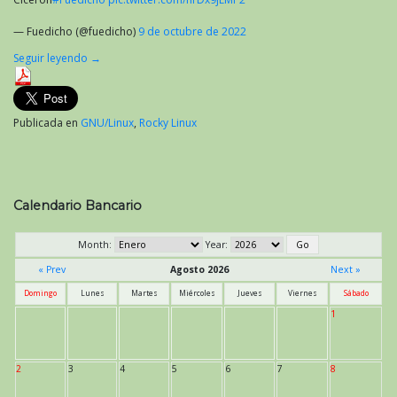
— Fuedicho (@fuedicho)
9 de octubre de 2022
Seguir leyendo
→
Publicada en
GNU/Linux
,
Rocky Linux
Calendario Bancario
Month:
Year:
« Prev
Agosto 2026
Next »
Domingo
Lunes
Martes
Miércoles
Jueves
Viernes
Sábado
1
2
3
4
5
6
7
8