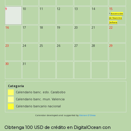
9
10
11
12
13
14
15
*
Ascensión
de Nuestra
Señora
16
17
18
19
20
21
22
23
24
25
26
27
28
29
30
31
Categoría
Calendario banc. edo. Carabobo
Calendario banc. mun. Valencia
Calendario bancario nacional
Calendar developed and supported by
Kieran O'Shea
Obtenga 100 USD de crédito en DigitalOcean con