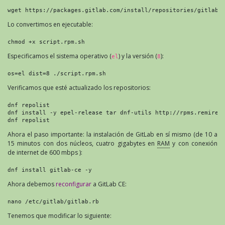
wget https://packages.gitlab.com/install/repositories/gitlab/
Lo convertimos en ejecutable:
chmod +x script.rpm.sh
Especificamos el sistema operativo (
) y la versión (
):
el
8
os=el dist=8 ./script.rpm.sh
Verificamos que esté actualizado los repositorios:
dnf repolist
dnf install -y epel-release tar dnf-utils http://rpms.remirep
dnf repolist
Ahora el paso importante: la instalación de GitLab en sí mismo (de 10 a
15 minutos con dos núcleos, cuatro gigabytes en
RAM
y con conexión
de internet de 600 mbps ):
dnf install gitlab-ce -y
Ahora debemos
reconfigurar
a GitLab CE:
nano /etc/gitlab/gitlab.rb
Tenemos que modificar lo siguiente: