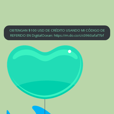
OBTENGAN $100 USD DE CRÉDITO USANDO MI CÓDIGO DE
REFERIDO EN DigitalOcean: https://m.do.co/c/c0960afaf7bf