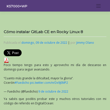
Saltar
KS7000+WP
al
contenido
Cómo instalar GitLab CE en Rocky Linux 8
Publicada el
domingo, 09 de octubre de 2022
|
por
Jimmy Olano
Poco tiempo tengo para esto y aprovecho mi día de descanso en
domingo para seguir avanzando.
“Cuanto más grande la dificultad, mayor la gloria”.
Cicerón
#Fuedicho
pic.twitter.com/nrDx9jEMP2
— Fuedicho (@fuedicho)
9 de octubre de 2022
Ya sabés que podéis probar este y muchos otros tutoriales con mi
código de referido en DigitalOcean: