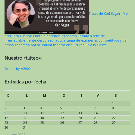
Frases de Carl Sagan - Me
pregunto cuántos Einstein potenciales habrán llegado a sentirse
irremediablemente descorazonados a causa de exámenes competitivos y del
hastío generado por acumular méritos en su currículo a la fuerza.
Nuestro «tuiteo»:
Tweets by ks7000
Entradas por fecha
D
L
M
X
J
V
S
1
2
3
4
5
6
7
8
9
10
11
12
13
14
15
16
17
18
19
20
21
22
23
24
25
26
27
28
29
30
31
octubre 2022