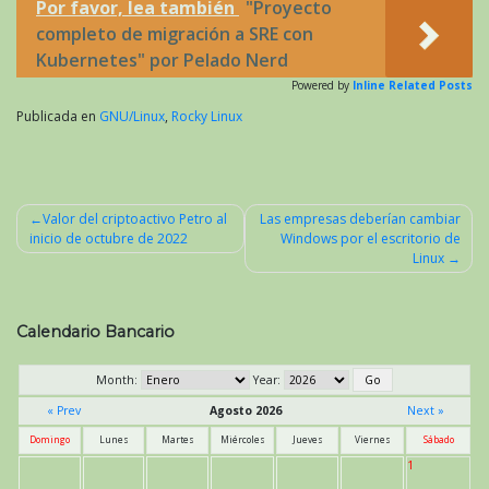
Por favor, lea también
"Proyecto
completo de migración a SRE con
Kubernetes" por Pelado Nerd
Powered by
Inline Related Posts
Publicada en
GNU/Linux
,
Rocky Linux
Valor del criptoactivo Petro al
Las empresas deberían cambiar
inicio de octubre de 2022
Windows por el escritorio de
Navegación
Linux
de
entradas
Calendario Bancario
Month:
Year:
« Prev
Agosto 2026
Next »
Domingo
Lunes
Martes
Miércoles
Jueves
Viernes
Sábado
1