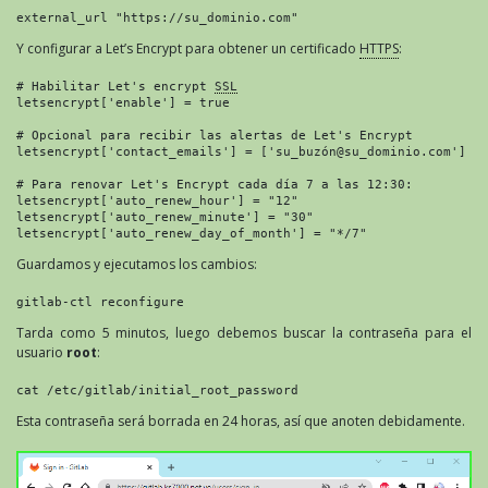
external_url "https://su_dominio.com"
Y configurar a Let’s Encrypt para obtener un certificado
HTTPS
:
# Habilitar Let's encrypt 
SSL
letsencrypt['enable'] = true

# Opcional para recibir las alertas de Let's Encrypt

letsencrypt['contact_emails'] = ['su_buzón@su_dominio.com']

# Para renovar Let's Encrypt cada día 7 a las 12:30:

letsencrypt['auto_renew_hour'] = "12"

letsencrypt['auto_renew_minute'] = "30"

letsencrypt['auto_renew_day_of_month'] = "*/7"
Guardamos y ejecutamos los cambios:
gitlab-ctl reconfigure
Tarda como 5 minutos, luego debemos buscar la contraseña para el
usuario
root
:
cat /etc/gitlab/initial_root_password
Esta contraseña será borrada en 24 horas, así que anoten debidamente.