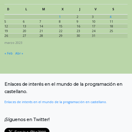
D
L
M
X
J
V
S
1
2
3
4
5
6
7
8
9
10
11
12
13
14
15
16
17
18
19
20
21
22
23
24
25
26
27
28
29
30
31
marzo 2023
« Feb
Abr »
Enlaces de interés en el mundo de la programación en
castellano.
Enlaces de interés en el mundo de la programación en castellano.
¡Síguenos en Twitter!