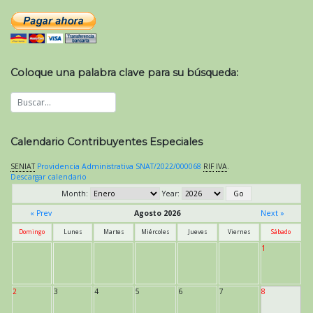
Coloque una palabra clave para su búsqueda:
Calendario Contribuyentes Especiales
SENIAT
Providencia Administrativa SNAT/2022/000068
RIF
IVA
.
Descargar calendario
Month:
Year:
« Prev
Agosto 2026
Next »
Domingo
Lunes
Martes
Miércoles
Jueves
Viernes
Sábado
1
2
3
4
5
6
7
8