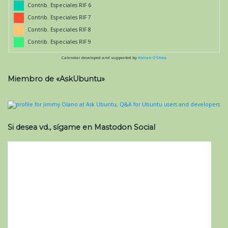
Contrib. Especiales RIF 6
Contrib. Especiales RIF 7
Contrib. Especiales RIF 8
Contrib. Especiales RIF 9
Calendar developed and supported by
Kieran O'Shea
Miembro de «AskUbuntu»
Si desea vd., sígame en Mastodon Social