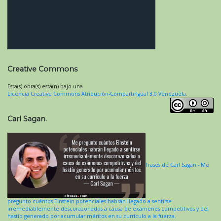
Creative Commons
Esta(s) obra(s) está(n) bajo una
Licencia Creative Commons Atribución-CompartirIgual 3.0 Venezuela
.
Carl Sagan.
Frases de Carl Sagan - Me
pregunto cuántos Einstein potenciales habrán llegado a sentirse
irremediablemente descorazonados a causa de exámenes competitivos y del
hastío generado por acumular méritos en su currículo a la fuerza.