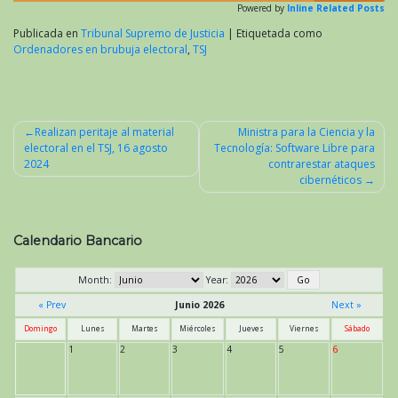
Powered by
Inline Related Posts
Publicada en
Tribunal Supremo de Justicia
|
Etiquetada como
Ordenadores en brubuja electoral
,
TSJ
Realizan peritaje al material
Ministra para la Ciencia y la
electoral en el TSJ, 16 agosto
Tecnología: Software Libre para
Navegación
2024
contrarestar ataques
de
cibernéticos
entradas
Calendario Bancario
Month:
Year:
« Prev
Junio 2026
Next »
Domingo
Lunes
Martes
Miércoles
Jueves
Viernes
Sábado
1
2
3
4
5
6