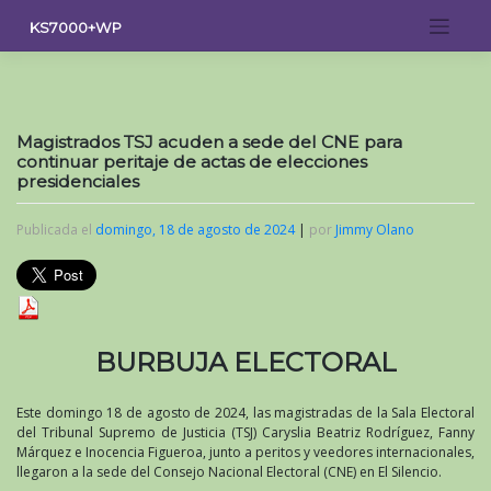
Saltar
KS7000+WP
al
contenido
Magistrados TSJ acuden a sede del CNE para
continuar peritaje de actas de elecciones
presidenciales
Publicada el
domingo, 18 de agosto de 2024
|
por
Jimmy Olano
BURBUJA ELECTORAL
Este domingo 18 de agosto de 2024, las magistradas de la Sala Electoral
del Tribunal Supremo de Justicia (TSJ) Caryslia Beatriz Rodríguez, Fanny
Márquez e Inocencia Figueroa, junto a peritos y veedores internacionales,
llegaron a la sede del Consejo Nacional Electoral (CNE) en El Silencio.