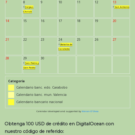
7
8
9
10
11
12
13
*
Corpus
*
San Antonio
Christi
14
15
16
17
18
19
20
21
22
23
24
25
26
27
*
Batalla de
Carabobo
28
29
30
*
San Pedro y
San Pablo
Categoría
Calendario banc. edo. Carabobo
Calendario banc. mun. Valencia
Calendario bancario nacional
Calendar developed and supported by
Kieran O'Shea
Obtenga 100 USD de crédito en DigitalOcean con
nuestro código de referido: