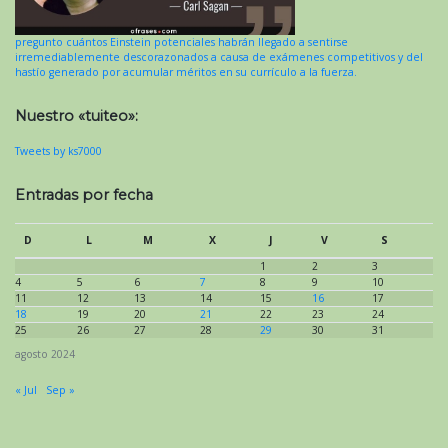
pregunto cuántos Einstein potenciales habrán llegado a sentirse
irremediablemente descorazonados a causa de exámenes competitivos y del
hastío generado por acumular méritos en su currículo a la fuerza.
Nuestro «tuiteo»:
Tweets by ks7000
Entradas por fecha
D
L
M
X
J
V
S
1
2
3
4
5
6
7
8
9
10
11
12
13
14
15
16
17
18
19
20
21
22
23
24
25
26
27
28
29
30
31
agosto 2024
« Jul
Sep »