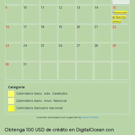
9
10
11
12
13
14
15
*
Ascensión
de Nuestra
Señora
16
17
18
19
20
21
22
23
24
25
26
27
28
29
30
31
Categoría
Calendario banc. edo. Carabobo
Calendario banc. mun. Valencia
Calendario bancario nacional
Calendar developed and supported by
Kieran O'Shea
Obtenga 100 USD de crédito en DigitalOcean con