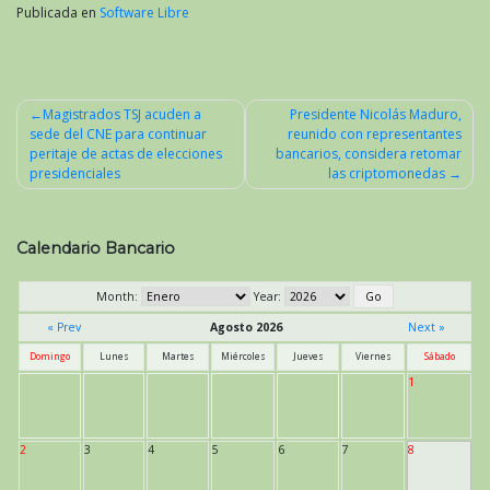
Publicada en
Software Libre
Magistrados TSJ acuden a
Presidente Nicolás Maduro,
sede del CNE para continuar
reunido con representantes
Navegación
peritaje de actas de elecciones
bancarios, considera retomar
de
presidenciales
las criptomonedas
entradas
Calendario Bancario
Month:
Year:
« Prev
Agosto 2026
Next »
Domingo
Lunes
Martes
Miércoles
Jueves
Viernes
Sábado
1
2
3
4
5
6
7
8