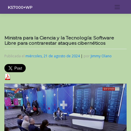
Saltar
KS7000+WP
al
contenido
Ministra para la Ciencia y la Tecnología: Software
Libre para contrarestar ataques cibernéticos
Publicada el
miércoles, 21 de agosto de 2024
|
por
Jimmy Olano