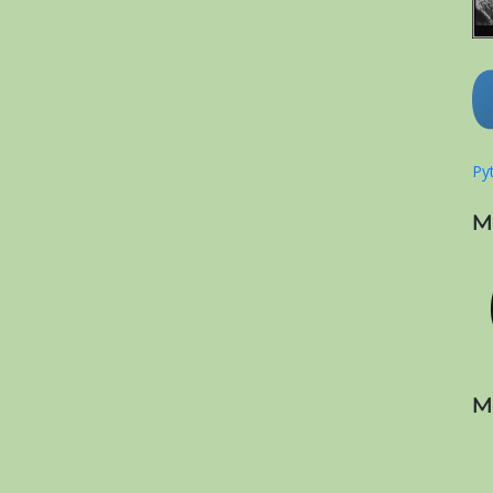
Pyt
M
M