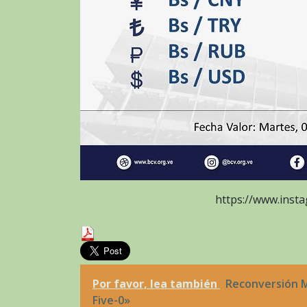
https://www.ins
Por favor, lea también
Reconversión M
Five-0»