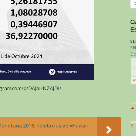
C
E
SE
SN
De
Do
tagram.com/p/DAjbHNZAJDI/
2
onetaria 2018: nombre clave «Hawaii
9