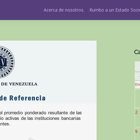
Acerca de nosotros.
Rumbo a un Estado Socio
C
Do
2
9