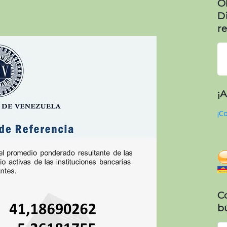
O
D
re
¡
¡Co
C
b