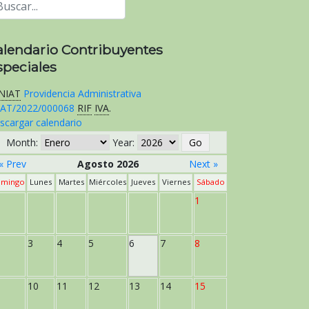
alendario Contribuyentes
speciales
NIAT
Providencia Administrativa
AT/2022/000068
RIF
IVA
.
scargar calendario
Month:
Year:
« Prev
Agosto 2026
Next »
mingo
Lunes
Martes
Miércoles
Jueves
Viernes
Sábado
1
3
4
5
6
7
8
10
11
12
13
14
15