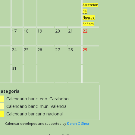
Ascensión
de
Nuestra
Señora
17
18
19
20
21
22
24
25
26
27
28
29
31
Categoría
Calendario banc. edo. Carabobo
Calendario banc. mun. Valencia
Calendario bancario nacional
Calendar developed and supported by
Kieran O'Shea