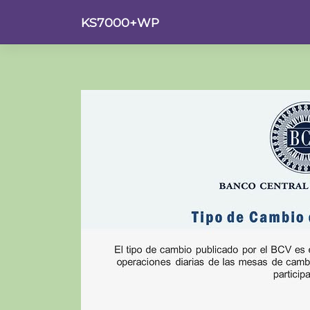
Saltar
KS7000+WP
al
contenido