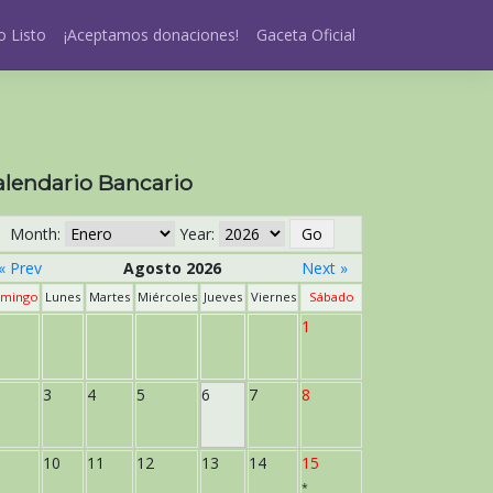
 Listo
¡Aceptamos donaciones!
Gaceta Oficial
alendario Bancario
Month:
Year:
« Prev
Agosto 2026
Next »
mingo
Lunes
Martes
Miércoles
Jueves
Viernes
Sábado
1
3
4
5
6
7
8
10
11
12
13
14
15
*