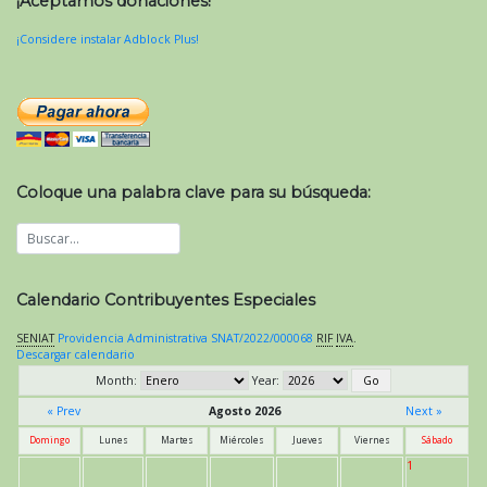
¡Aceptamos donaciones!
¡Considere instalar Adblock Plus!
Coloque una palabra clave para su búsqueda:
Calendario Contribuyentes Especiales
SENIAT
Providencia Administrativa SNAT/2022/000068
RIF
IVA
.
Descargar calendario
Month:
Year:
« Prev
Agosto 2026
Next »
Domingo
Lunes
Martes
Miércoles
Jueves
Viernes
Sábado
1