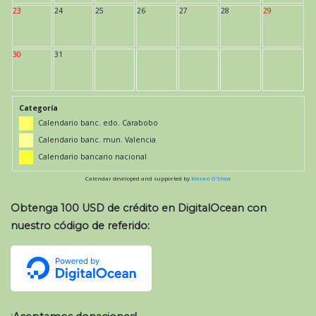
23
24
25
26
27
28
29
30
31
Categoría
Calendario banc. edo. Carabobo
Calendario banc. mun. Valencia
Calendario bancario nacional
Calendar developed and supported by
Kieran O'Shea
Obtenga 100 USD de crédito en DigitalOcean con
nuestro código de referido: