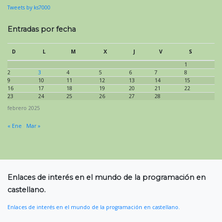
Tweets by ks7000
Entradas por fecha
D
L
M
X
J
V
S
1
2
3
4
5
6
7
8
9
10
11
12
13
14
15
16
17
18
19
20
21
22
23
24
25
26
27
28
febrero 2025
« Ene
Mar »
Enlaces de interés en el mundo de la programación en
castellano.
Enlaces de interés en el mundo de la programación en castellano.