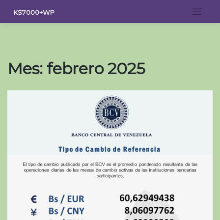
Saltar
KS7000+WP
al
contenido
Mes:
febrero 2025