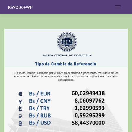
Saltar
KS7000+WP
al
contenido