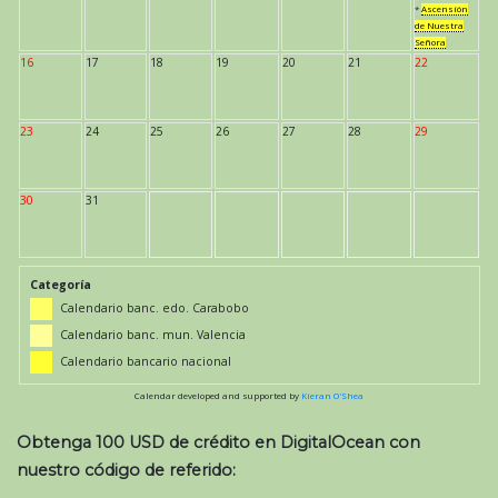
*
Ascensión
de Nuestra
Señora
16
17
18
19
20
21
22
23
24
25
26
27
28
29
30
31
Categoría
Calendario banc. edo. Carabobo
Calendario banc. mun. Valencia
Calendario bancario nacional
Calendar developed and supported by
Kieran O'Shea
Obtenga 100 USD de crédito en DigitalOcean con
nuestro código de referido: