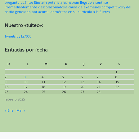
pregunto cuántos Einstein potenciales habrán llegado a sentirse
irremediablemente descorazonados a causa de exámenes competitivos y del
hastío generado por acumular méritos en su currículo a la fuerza.
Nuestro «tuiteo»:
Tweets by ks7000
Entradas por fecha
D
L
M
X
J
V
S
1
2
3
4
5
6
7
8
9
10
11
12
13
14
15
16
17
18
19
20
21
22
23
24
25
26
27
28
febrero 2025
« Ene
Mar »