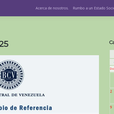
Acerca de nosotros.
Rumbo a un Estado Socio
25
C
Do
2
9