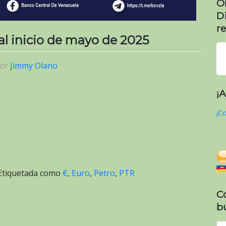
O
D
re
 al inicio de mayo de 2025
or
Jimmy Olano
¡
¡Co
Etiquetada como
€
,
Euro
,
Petro
,
PTR
C
b