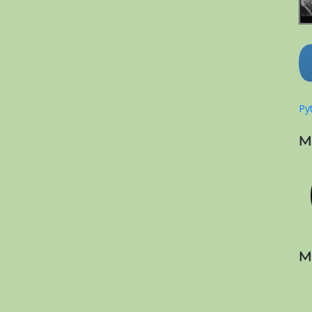
Pyt
M
M