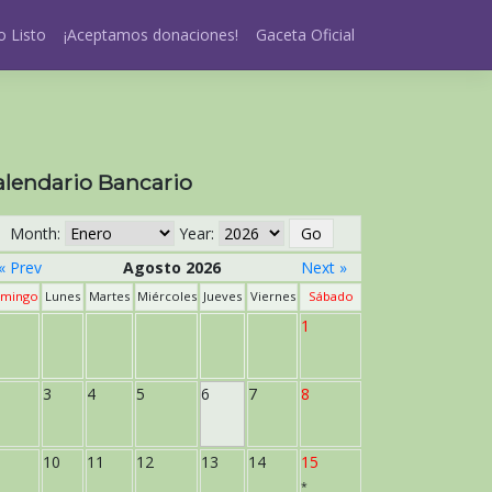
 Listo
¡Aceptamos donaciones!
Gaceta Oficial
alendario Bancario
Month:
Year:
« Prev
Agosto 2026
Next »
mingo
Lunes
Martes
Miércoles
Jueves
Viernes
Sábado
1
3
4
5
6
7
8
10
11
12
13
14
15
*