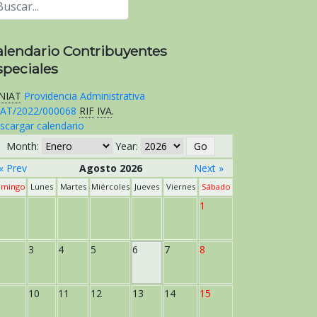
alendario Contribuyentes
speciales
NIAT
Providencia Administrativa
AT/2022/000068
RIF
IVA
.
scargar calendario
Month:
Year:
« Prev
Agosto 2026
Next »
mingo
Lunes
Martes
Miércoles
Jueves
Viernes
Sábado
1
3
4
5
6
7
8
10
11
12
13
14
15