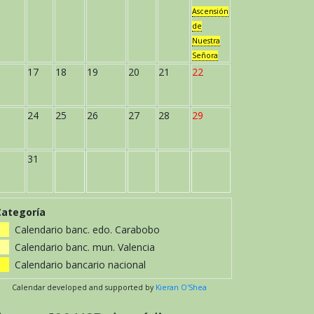
Ascensión
de
Nuestra
Señora
17
18
19
20
21
22
24
25
26
27
28
29
31
Categoría
Calendario banc. edo. Carabobo
Calendario banc. mun. Valencia
Calendario bancario nacional
Calendar developed and supported by
Kieran O'Shea