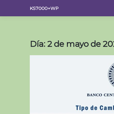
Saltar
KS7000+WP
al
contenido
Día:
2 de mayo de 20