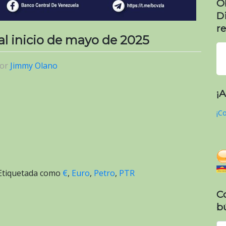
O
D
re
 al inicio de mayo de 2025
or
Jimmy Olano
¡
¡Co
Etiquetada como
€
,
Euro
,
Petro
,
PTR
C
b