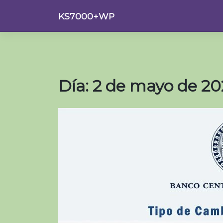
Saltar
KS7000+WP
al
contenido
Día:
2 de mayo de 20