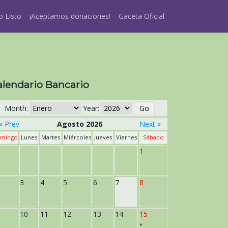
 Listo
¡Aceptamos donaciones!
Gaceta Oficial
alendario Bancario
Month:
Year:
« Prev
Agosto 2026
Next »
mingo
Lunes
Martes
Miércoles
Jueves
Viernes
Sábado
1
3
4
5
6
7
8
10
11
12
13
14
15
*