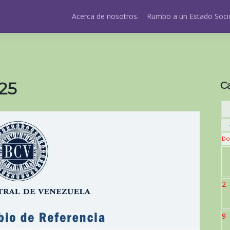
Acerca de nosotros.
Rumbo a un Estado Socio
25
C
Do
2
9