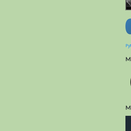
Pyt
M
M