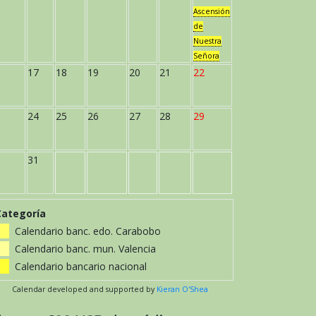
Ascensión
de
Nuestra
Señora
17
18
19
20
21
22
24
25
26
27
28
29
31
Categoría
Calendario banc. edo. Carabobo
Calendario banc. mun. Valencia
Calendario bancario nacional
Calendar developed and supported by
Kieran O'Shea