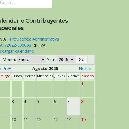
alendario Contribuyentes
speciales
NIAT
Providencia Administrativa
AT/2022/000068
RIF
IVA
.
scargar calendario
Month:
Year:
« Prev
Agosto 2026
Next »
mingo
Lunes
Martes
Miércoles
Jueves
Viernes
Sábado
1
3
4
5
6
7
8
10
11
12
13
14
15