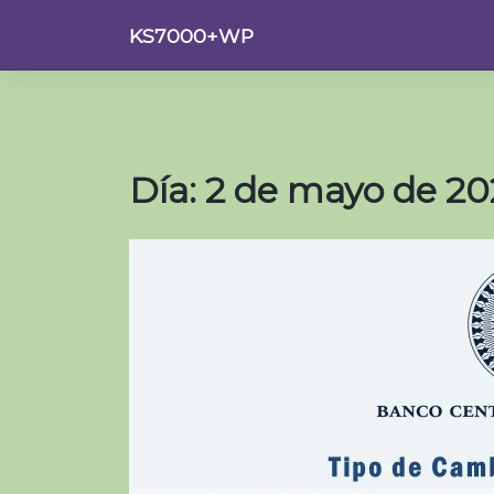
Saltar
KS7000+WP
al
contenido
Día:
2 de mayo de 20