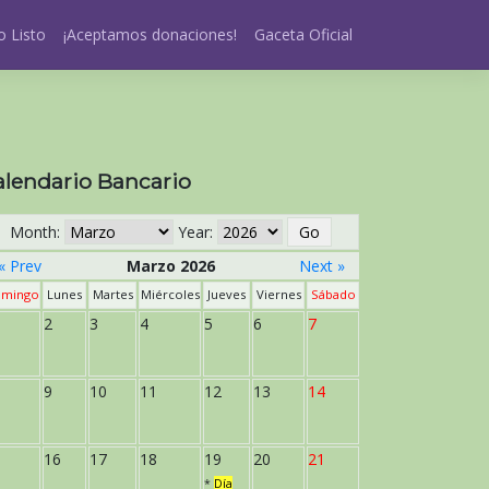
 Listo
¡Aceptamos donaciones!
Gaceta Oficial
alendario Bancario
Month:
Year:
« Prev
Marzo 2026
Next »
mingo
Lunes
Martes
Miércoles
Jueves
Viernes
Sábado
2
3
4
5
6
7
9
10
11
12
13
14
16
17
18
19
20
21
*
Día