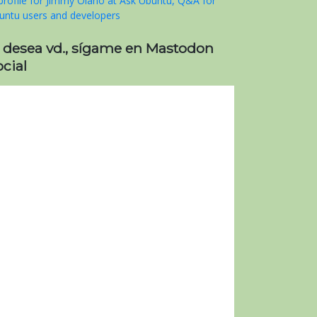
i desea vd., sígame en Mastodon
cial