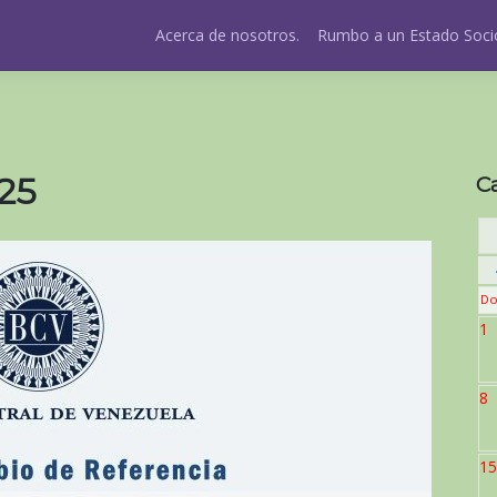
Acerca de nosotros.
Rumbo a un Estado Socio
25
C
Do
1
8
15