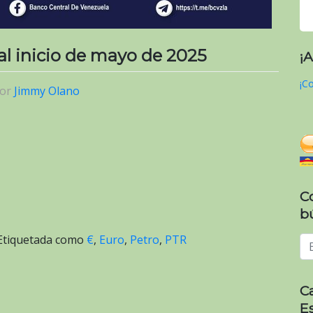
 al inicio de mayo de 2025
¡
¡Co
or
Jimmy Olano
C
b
Etiquetada como
€
,
Euro
,
Petro
,
PTR
C
E