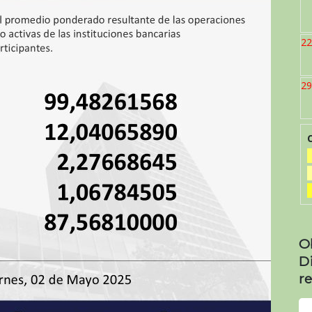
22
29
O
D
re