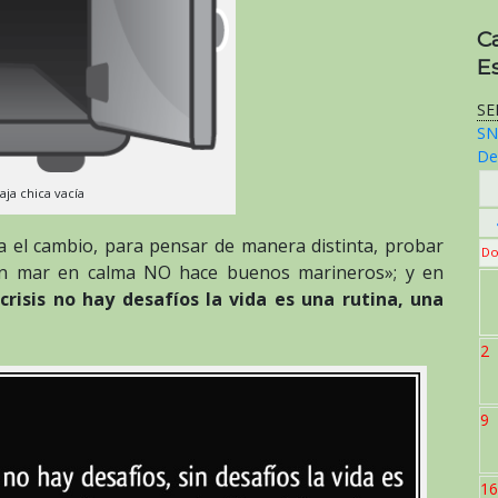
C
E
SE
SN
De
aja chica vacía
a el cambio, para pensar de manera distinta, probar
Do
 «un mar en calma NO hace buenos marineros»; y en
 crisis no hay desafíos la vida es una rutina, una
2
9
16