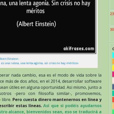
23
30
lbert Einstein:
da es una rutina, una lenta agonía, sin crisis no hay méritos»
erar nada cambio, esa es el modo de vida sobre la
ace más de dos años, en el 2014, desarrollar software
 sean útiles en alguna oportunidad. Asi mismo, junto a
otros -pero con filosofía similar-, promovemos,
 libre.
Pero cuesta dinero mantenernos en línea y
cribir estas líneas.
Así que si podéis ayudarnos
tro alcance, bienvenidos sean, eso se traducirá a