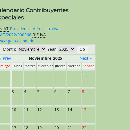
alendario Contribuyentes
speciales
NIAT
Providencia Administrativa
AT/2022/000068
RIF
IVA
.
scargar calendario
Month:
Year:
« Prev
Noviembre 2025
Next »
mingo
Lunes
Martes
Miércoles
Jueves
Viernes
Sábado
1
3
4
5
6
7
8
10
11
12
13
14
15
17
18
19
20
21
22