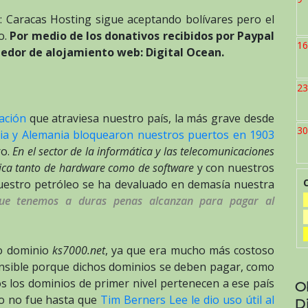
: Caracas Hosting sigue aceptando bolívares pero el
o.
Por medio de los donativos recibidos por Paypal
16
edor de alojamiento web: Digital Ocean.
23
uación
que atraviesa nuestro país, la más grave desde
30
lia y Alemania bloquearon nuestros puertos en 1903
ro.
En el sector de la informática y las telecomunicaciones
ica tanto de hardware como de software
y con nuestros
uestro petróleo se ha devaluado en demasía nuestra
que tenemos a duras penas alcanzan para pagar al
ro dominio
ks7000.net
, ya que era mucho más costoso
ensible porque dichos dominios se deben pagar, como
s los dominios de primer nivel pertenecen a ese país
O
ro no fue hasta que
Tim Berners Lee le dio uso útil al
D