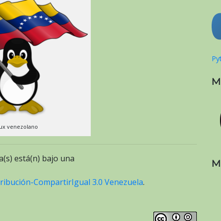
Pyt
M
ux venezolano
a(s) está(n) bajo una
M
ribución-CompartirIgual 3.0 Venezuela
.