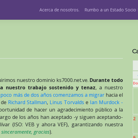
Acerca de nosotros.
Rumbo a un Estado Socio 
C
uirimos nuestro dominio ks7000.net.ve.
Durante todo
Do
a nuestro trabajo sostenido y tenaz
, a nuestro
 poco más de dos años comenzamos a migrar
hacia el
de
Richard Stallman
,
Linus Torvalds
e
Ian Murdock -
ortunidad de hacer un agradecimiento público a la
argo de los años han aceptado -y siguen aceptando-
2
ívar {ISO: VEB y ahora VEF}, garantizando nuestra
,
sinceramente, gracias
).
9