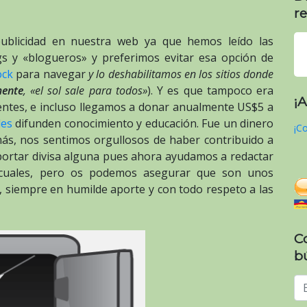
re
ublicidad en nuestra web ya que hemos leído las
gs y «blogueros» y preferimos evitar esa opción de
ock
para navegar
y lo deshabilitamos en los sitios donde
mente
, «el sol sale para todos»
). Y es que tampoco era
¡
entes, e incluso llegamos a donar anualmente US$5 a
les
difunden conocimiento y educación. Fue un dinero
¡Co
ás, nos sentimos orgullosos de haber contribuido a
ortar divisa alguna pues ahora ayudamos a redactar
ir cuales, pero os podemos asegurar que son unos
s, siempre en humilde aporte y con todo respeto a las
C
b