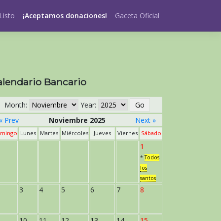
Listo
¡Aceptamos donaciones!
Gaceta Oficial
alendario Bancario
Month:
Year:
« Prev
Noviembre 2025
Next »
mingo
Lunes
Martes
Miércoles
Jueves
Viernes
Sábado
1
*
Todos
los
santos
3
4
5
6
7
8
10
11
12
13
14
15