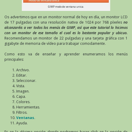
GIMP modo de ventana unica.
Os advertimos que en un monitor normal de hoy en día, un monitor LCD
de 17 pulgadas con una resolución nativa de 1024 por 768 píxeles
no
alcanzaréis a ver todos los menús de GIMP, así que este tutorial lo hicimos
con un monitor de ese tamaño el cual es lo bastante popular y ubicuo.
Recomendamos un monitor de 22 pulgadas y una tarjeta gráfica con 1
gigabyte de memoria de vídeo para trabajar comodamente.
Como esto va de enseñar y aprender enumeramos los menús
principales:
Archivo.
Editar.
Seleccionar.
Vista.
Imagen.
Capa.
Colores.
Herramientas.
Filtros.
Ventanas.
Ayuda.
Es en la décima opción donde podremos hacer click en la opción de