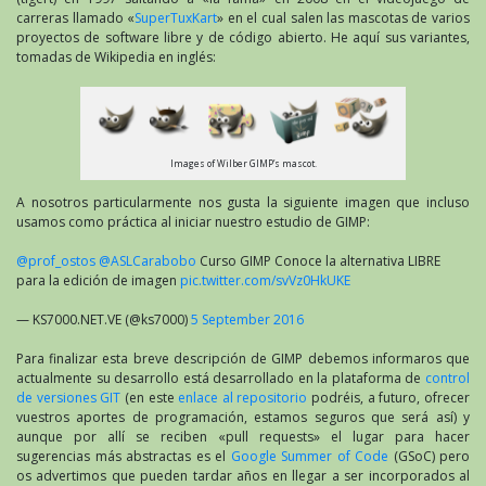
carreras llamado «
SuperTuxKart
» en el cual salen las mascotas de varios
proyectos de software libre y de código abierto. He aquí sus variantes,
tomadas de Wikipedia en inglés:
Images of Wilber GIMP’s mascot.
A nosotros particularmente nos gusta la siguiente imagen que incluso
usamos como práctica al iniciar nuestro estudio de GIMP:
@prof_ostos
@ASLCarabobo
Curso GIMP Conoce la alternativa LIBRE
para la edición de imagen
pic.twitter.com/svVz0HkUKE
— KS7000.NET.VE (@ks7000)
5 September 2016
Para finalizar esta breve descripción de GIMP debemos informaros que
actualmente su desarrollo está desarrollado en la plataforma de
control
de versiones GIT
(en este
enlace al repositorio
podréis, a futuro, ofrecer
vuestros aportes de programación, estamos seguros que será así) y
aunque por allí se reciben «pull requests» el lugar para hacer
sugerencias más abstractas es el
Google Summer of Code
(GSoC) pero
os advertimos que pueden tardar años en llegar a ser incorporados al