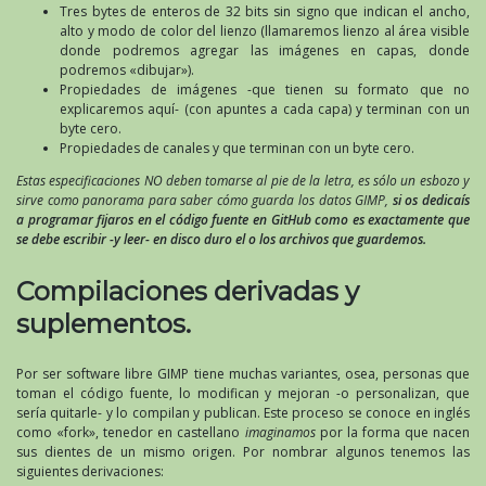
Tres bytes de enteros de 32 bits sin signo que indican el ancho,
alto y modo de color del lienzo (llamaremos lienzo al área visible
donde podremos agregar las imágenes en capas, donde
podremos «dibujar»).
Propiedades de imágenes -que tienen su formato que no
explicaremos aquí- (con apuntes a cada capa) y terminan con un
byte cero.
Propiedades de canales y que terminan con un byte cero.
Estas especificaciones NO deben tomarse al pie de la letra, es sólo un esbozo y
sirve como panorama para saber cómo guarda los datos GIMP,
si os dedicaís
a programar fijaros en el código fuente en GitHub como es exactamente que
se debe escribir -y leer- en disco duro el o los archivos que guardemos.
Compilaciones derivadas y
suplementos.
Por ser software libre GIMP tiene muchas variantes, osea, personas que
toman el código fuente, lo modifican y mejoran -o personalizan, que
sería quitarle- y lo compilan y publican. Este proceso se conoce en inglés
como «fork», tenedor en castellano
imaginamos
por la forma que nacen
sus dientes de un mismo origen. Por nombrar algunos tenemos las
siguientes derivaciones: