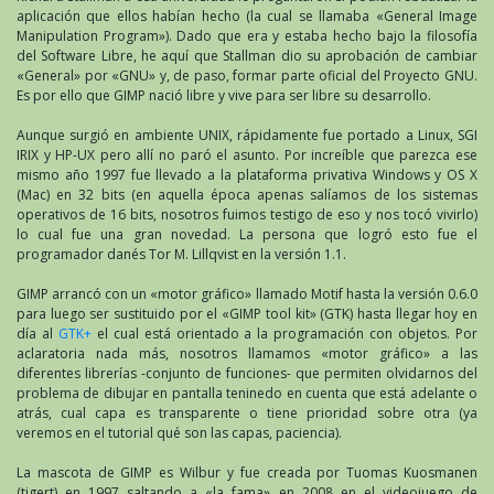
aplicación que ellos habían hecho (la cual se llamaba «General Image
Manipulation Program»). Dado que era y estaba hecho bajo la filosofía
del Software Libre, he aquí que Stallman dio su aprobación de cambiar
«General» por «GNU» y, de paso, formar parte oficial del Proyecto GNU.
Es por ello que GIMP nació libre y vive para ser libre su desarrollo.
Aunque surgió en ambiente UNIX, rápidamente fue portado a Linux, SGI
IRIX y HP-UX pero allí no paró el asunto. Por increíble que parezca ese
mismo año 1997 fue llevado a la plataforma privativa Windows y OS X
(Mac) en 32 bits (en aquella época apenas salíamos de los sistemas
operativos de 16 bits, nosotros fuimos testigo de eso y nos tocó vivirlo)
lo cual fue una gran novedad. La persona que logró esto fue el
programador danés Tor M. Lillqvist en la versión 1.1.
GIMP arrancó con un «motor gráfico» llamado Motif hasta la versión 0.6.0
para luego ser sustituido por el «GIMP tool kit» (GTK) hasta llegar hoy en
día al
GTK+
el cual está orientado a la programación con objetos. Por
aclaratoria nada más, nosotros llamamos «motor gráfico» a las
diferentes librerías -conjunto de funciones- que permiten olvidarnos del
problema de dibujar en pantalla teninedo en cuenta que está adelante o
atrás, cual capa es transparente o tiene prioridad sobre otra (ya
veremos en el tutorial qué son las capas, paciencia).
La mascota de GIMP es Wilbur y fue creada por Tuomas Kuosmanen
(tigert) en 1997 saltando a «la fama» en 2008 en el videojuego de