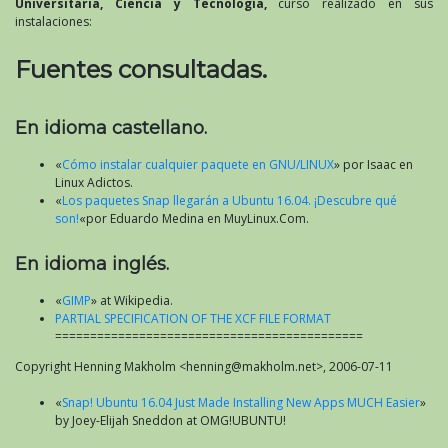
Universitaria, Ciencia y Tecnología,
curso realizado en sus
instalaciones:
Fuentes consultadas.
En idioma castellano.
«
Cómo instalar cualquier paquete en GNU/LINUX
» por Isaac en
Linux Adictos.
«
Los paquetes Snap llegarán a Ubuntu 16.04. ¡Descubre qué
son!
«por Eduardo Medina en MuyLinux.Com.
En idioma inglés.
«
GIMP
» at Wikipedia.
PARTIAL SPECIFICATION OF THE XCF FILE FORMAT
============================================
Copyright Henning Makholm <henning@makholm.net>, 2006-07-11
«
Snap! Ubuntu 16.04 Just Made Installing New Apps MUCH Easier
»
by Joey-Elijah Sneddon at OMG!UBUNTU!