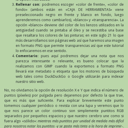
Rellenar con:
podremos escoger «color de frente», «color de
fondo» (ambos están en «CAJA DE HERRAMIENTAS» viene
preseleccionado negro en frente y blanco en fondo, luego
aprenderemos como cambiarlos), «blanco» y «transparencia». La
opción «blanco» deviene del color de los lienzos utilizados en la
antigüedad cuando se pintaba al óleo y se necestiba una base
que resaltara los colores de las pinturas; en este siglo 21 lo que
más desarrollamos son páginas web así que haremos una imagen
en formato PNG que permite transparencias así que este tutorial
lo enfocaremos en ese sentido.
Comentario:
pues aquí podremos dejar una nota que nos
parezca interesante o relevante, es bueno colocar que la
realizamos con GIMP cuando la exportemos a formato PNG
llevará ese metadato o etiqueta que los motores de búsqueda
web tales como DuckDuckGo o Google utilizarán para indexar
nuestro sitio web.
No, no olvidamos la opción de resolución X e Y que indica el número de
puntos (píxeles) por pulgada pero dejaremos por defecto la que trae,
que es más que suficiente. Para explicar brevemente este punto
tomemos cualquier periódico o revista con una lupa y veremos que lo
que nos parece un color continuo son simplemente puntitos RGB
separados por pequeños espacios y que nuestro cerebro une como si
fuera algo «sólido»:
mientras más puntitos por unidad de medida más difícil
para nosotros notar los puntitos -y se gasta más tinta a la hora de imprimir-.