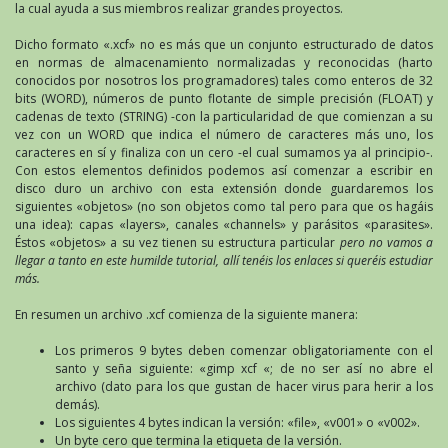
la cual ayuda a sus miembros realizar grandes proyectos.
Dicho formato «.xcf» no es más que un conjunto estructurado de datos
en normas de almacenamiento normalizadas y reconocidas (harto
conocidos por nosotros los programadores) tales como enteros de 32
bits (WORD), números de punto flotante de simple precisión (FLOAT) y
cadenas de texto (STRING) -con la particularidad de que comienzan a su
vez con un WORD que indica el número de caracteres más uno, los
caracteres en sí y finaliza con un cero -el cual sumamos ya al principio-.
Con estos elementos definidos podemos así comenzar a escribir en
disco duro un archivo con esta extensión donde guardaremos los
siguientes «objetos» (no son objetos como tal pero para que os hagáis
una idea): capas «layers», canales «channels» y parásitos «parasites».
Éstos «objetos» a su vez tienen su estructura particular
pero no vamos a
llegar a tanto en este humilde tutorial, allí tenéis los enlaces si queréis estudiar
más.
En resumen un archivo .xcf comienza de la siguiente manera:
Los primeros 9 bytes deben comenzar obligatoriamente con el
santo y seña siguiente: «gimp xcf «; de no ser así no abre el
archivo (dato para los que gustan de hacer virus para herir a los
demás).
Los siguientes 4 bytes indican la versión: «file», «v001» o «v002».
Un byte cero que termina la etiqueta de la versión.