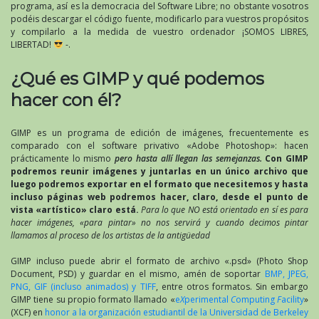
programa, así es la democracia del Software Libre; no obstante vosotros
podéis descargar el código fuente, modificarlo para vuestros propósitos
y compilarlo a la medida de vuestro ordenador ¡SOMOS LIBRES,
LIBERTAD!
-.
¿Qué es GIMP y qué podemos
hacer con él?
GIMP es un programa de edición de imágenes, frecuentemente es
comparado con el software privativo «Adobe Photoshop»: hacen
prácticamente lo mismo
pero hasta allí llegan las semejanzas.
Con GIMP
podremos reunir imágenes y juntarlas en un único archivo que
luego podremos exportar en el formato que necesitemos y hasta
incluso páginas web podremos hacer, claro, desde el punto de
vista «artístico» claro está.
Para lo que NO está orientado en sí es para
hacer imágenes, «para pintar» no nos servirá y cuando decimos pintar
llamamos al proceso de los artistas de la antigüedad
GIMP incluso puede abrir el formato de archivo «.psd» (Photo Shop
Document, PSD) y guardar en el mismo, amén de soportar
BMP, JPEG,
PNG, GIF (incluso animados) y TIFF
, entre otros formatos. Sin embargo
GIMP tiene su propio formato llamado «
e
X
perimental
C
omputing
F
acility
»
(XCF) en
honor a la organización estudiantil de la Universidad de Berkeley