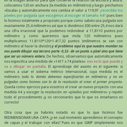
en la imagen anterior para que conserve la relación de anchura y altura;
colocamos 120 en anchura (la medida en milímetros) y luego pinchamos
«Escala» y automáticamente nos cambia el valor a 119,97
¿recordáis los
píxeles por pulgada que escogimos al escoger el tamaño A4?
pues bien
lo hicimos totalmente a propósito porque como sabéis una pulgada son
exactamente 25,4 milímetros así que si dividimos 300 entre 25,4 nos dará
una cifra irracional que la podemos redondear a 11,8110 puntos por
milímetro y como queremos que mida 120 milímetros pues
multiplicamos 11,8110*120=1.417,32 puntos (milímetros se van con
milímetro al hacer la divisón)
y el problema aquí es que nuestro monitor no
nos puede dibujar esa tercera parte -0,32- de un punto o píxel sino que tiene
que ser un número entero.
De hechos, observamos que automáticamente
nos especifica una medida de «1417 x 74 píxeles»:
eso es lo que puede y
va a dibujar en pantalla
. El aprendizaje del asunto es el siguiente: si
vamos a usar el sistema métrico internacional, cuya medida es el
milímetro
todo lo demás debemos especificarlas en milímetros y no en
pulgadas como hicimos con lo de la resolución al crear el primer proyecto.
Queda como ejercicio para vosotros el crear un nuevo proyecto con una
medida A4 y escoger la resolución en «píxeles por milímetro» y repetir
todo el procedimiento ¡y os cercionaréis que lo que os enseñanos es
correcto!
Otra cosa que ya habréis notado es que lo que hicimos fue
REDIMENSIONAR UNA CAPA ¿y en cual momento aprendimos el concepto
de capas y el trabajar con ellas? Pues es que GIMP simplemente nos