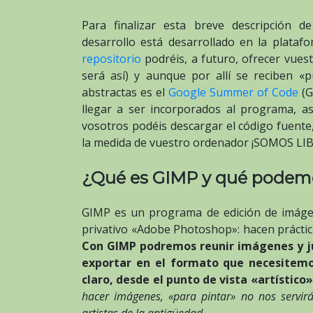
Para finalizar esta breve descripción
desarrollo está desarrollado en la plata
repositorio
podréis, a futuro, ofrecer vue
será así) y aunque por allí se reciben «
abstractas es el
Google Summer of Code
(G
llegar a ser incorporados al programa, as
vosotros podéis descargar el código fuente,
la medida de vuestro ordenador ¡SOMOS LI
¿Qué es GIMP y qué podemo
GIMP es un programa de edición de imáge
privativo «Adobe Photoshop»: hacen práct
Con GIMP podremos reunir imágenes y ju
exportar en el formato que necesitemo
claro, desde el punto de vista «artístico»
hacer imágenes, «para pintar» no nos servir
artistas de la antigüedad