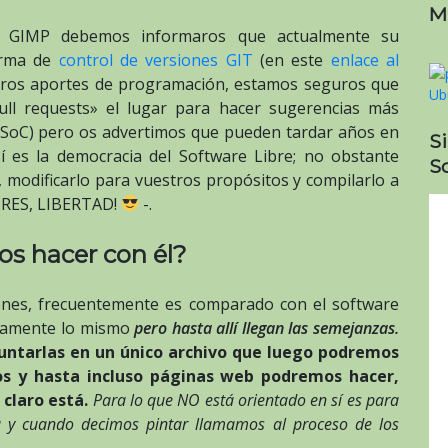
M
 de GIMP debemos informaros que actualmente su
forma de
control de versiones GIT
(en este
enlace al
stros aportes de programación, estamos seguros que
pull requests» el lugar para hacer sugerencias más
SoC) pero os advertimos que pueden tardar años en
S
í es la democracia del Software Libre; no obstante
So
 modificarlo para vuestros propósitos y compilarlo a
BRES, LIBERTAD!
-.
s hacer con él?
nes, frecuentemente es comparado con el software
icamente lo mismo
pero hasta allí llegan las semejanzas.
ntarlas en un único archivo que luego podremos
s y hasta incluso páginas web podremos hacer,
 claro está.
Para lo que NO está orientado en sí es para
á y cuando decimos pintar llamamos al proceso de los