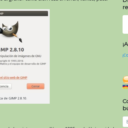
re
¡
¡Co
ca de GIMP 2.8.10.
C
b