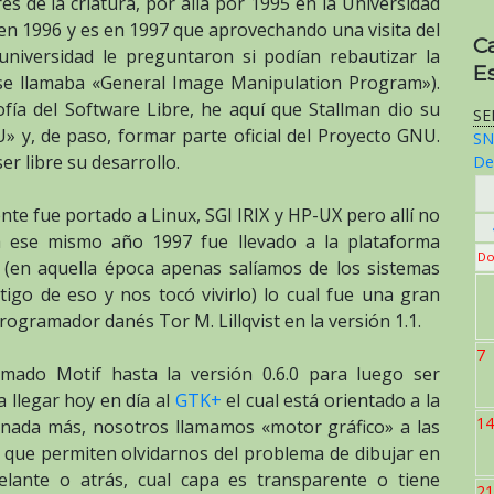
es de la criatura, por allá por 1995 en la Universidad
ca en 1996 y es en 1997 que aprovechando una visita del
C
universidad le preguntaron si podían rebautizar la
E
l se llamaba «General Image Manipulation Program»).
fía del Software Libre, he aquí que Stallman dio su
SE
 y, de paso, formar parte oficial del Proyecto GNU.
SN
er libre su desarrollo.
De
e fue portado a Linux, SGI IRIX y HP-UX pero allí no
ca ese mismo año 1997 fue llevado a la plataforma
Do
 (en aquella época apenas salíamos de los sistemas
tigo de eso y nos tocó vivirlo) lo cual fue una gran
ogramador danés Tor M. Lillqvist en la versión 1.1.
7
mado Motif hasta la versión 0.6.0 para luego ser
a llegar hoy en día al
GTK+
el cual está orientado a la
14
 nada más, nosotros llamamos «motor gráfico» a las
- que permiten olvidarnos del problema de dibujar en
elante o atrás, cual capa es transparente o tiene
21