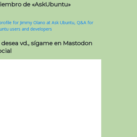
iembro de «AskUbuntu»
i desea vd., sígame en Mastodon
cial