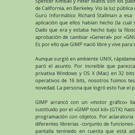
Spencer Kimball y Peter Mattis son los padr
de California, en Berkeley. Vio la luz públi
Gurú Informático Richard Stallman a esa 
aplicación que ellos habían hecho (la cua
Dado que era y estaba hecho bajo la filoso
aprobación de cambiar «General» por «GNU»
Es por ello que GIMP nació libre y vive para s
Aunque surgió en ambiente UNIX, rápidament
paró el asunto. Por increíble que parez
privativa Windows y OS X (Mac) en 32 bits
operativos de 16 bits, nosotros fuimos tes
novedad. La persona que logró esto fue el pr
GIMP arrancó con un «motor gráfico» lla
sustituido por el «GIMP tool kit» (GTK) hast
programación con objetos. Por aclaratoria
diferentes librerías -conjunto de funciones
pantalla teninedo en cuenta que está ad