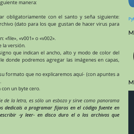
iguiente manera:
 obligatoriamente con el santo y seña siguiente:
Pyt
archivo (dato para los que gustan de hacer virus para
M
n: «file», «v001» o «v002».
 la versión.
signo que indican el ancho, alto y modo de color del
sible donde podremos agregar las imágenes en capas,
su formato que no explicaremos aquí- (con apuntes a
.
M
 con un byte cero.
ie de la letra, es sólo un esbozo y sirve como panorama
s dedicaís a programar fijaros en el código fuente en
cribir -y leer- en disco duro el o los archivos que