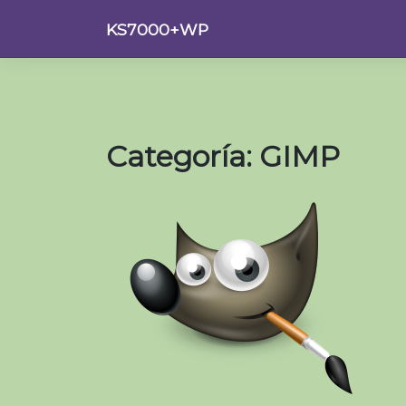
Saltar
KS7000+WP
al
contenido
Categoría:
GIMP