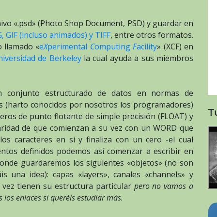
hivo «.psd» (Photo Shop Document, PSD) y guardar en
 GIF (incluso animados) y TIFF
, entre otros formatos.
 llamado «
e
X
perimental
C
omputing
F
acility
» (XCF) en
niversidad de Berkeley
la cual ayuda a sus miembros
n conjunto estructurado de datos en normas de
s (harto conocidos por nosotros los programadores)
T
ros de punto flotante de simple precisión (FLOAT) y
ularidad de que comienzan a su vez con un WORD que
os caracteres en sí y finaliza con un cero -el cual
entos definidos podemos así comenzar a escribir en
donde guardaremos los siguientes «objetos» (no son
s una idea): capas «layers», canales «channels» y
 vez tienen su estructura particular
pero no vamos a
is los enlaces si queréis estudiar más.