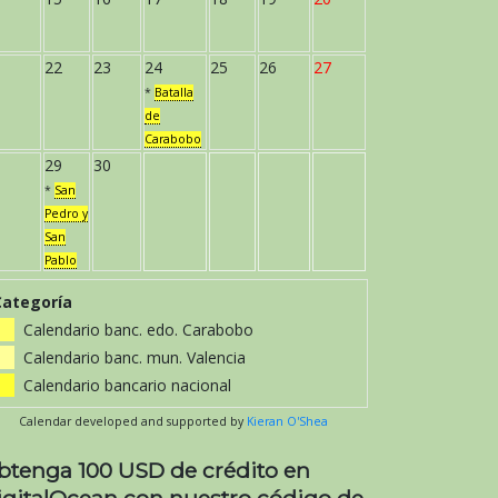
22
23
24
25
26
27
*
Batalla
de
Carabobo
29
30
*
San
Pedro y
San
Pablo
Categoría
Calendario banc. edo. Carabobo
Calendario banc. mun. Valencia
Calendario bancario nacional
Calendar developed and supported by
Kieran O'Shea
btenga 100 USD de crédito en
igitalOcean con nuestro código de