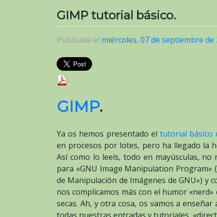
GIMP tutorial básico.
Publicada el
miércoles, 07 de septiembre de
GIMP
.
Ya os hemos presentado el
tutorial básic
en procesos por lotes, pero ha llegado la 
Así como lo leeís, todo en mayúsculas, n
para «GNU Image Manipulation Program» (
de Manipulación de Imágenes de GNU») y c
nos complicamos más con el humor «nerd» q
secas. Ah, y otra cosa, os vamos a enseñar a
todas nuestras entradas y tutoriales, «direc