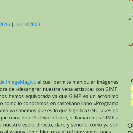
21
 2016
|
por
ks7000
28
o de ImageMagick
el cual permite manipular imágenes
hora de «desangrar nuestra vena artística» con GIMP.
o nos hemos equivocado ya que GIMP es un acrónimo
o como lo conocemos en castellano llano «Programa
omo ya sabemos qué es lo que significa GNU pues no
ue reina en el Software Libre, lo llamaremos GIMP a
 nuestro estilo: directo, claro y sencillo, como ya son
O
to al grano» como bien reza el refrán; vamos, pues.
D