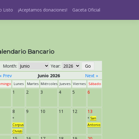
 Listo
¡Aceptamos donaciones!
Gaceta Oficial
alendario Bancario
Month:
Year:
« Prev
Junio 2026
Next »
mingo
Lunes
Martes
Miércoles
Jueves
Viernes
Sábado
1
2
3
4
5
6
8
9
10
11
12
13
*
*
San
Corpus
Antonio
Christi
15
16
17
18
19
20