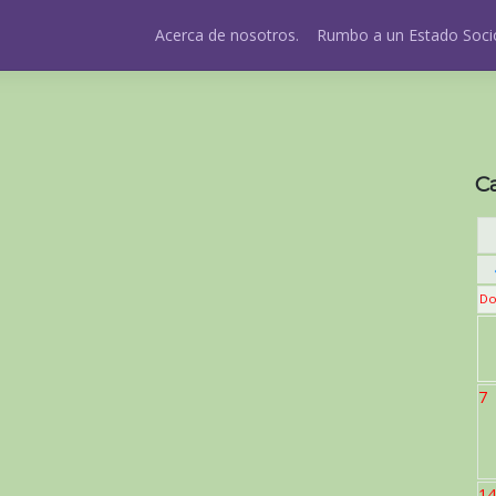
Acerca de nosotros.
Rumbo a un Estado Socio
C
Do
7
14