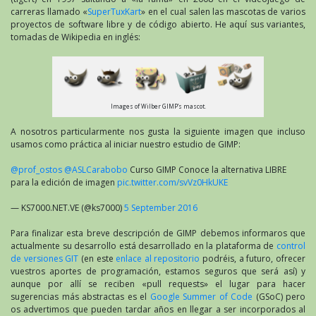
carreras llamado «
SuperTuxKart
» en el cual salen las mascotas de varios
proyectos de software libre y de código abierto. He aquí sus variantes,
tomadas de Wikipedia en inglés:
Images of Wilber GIMP’s mascot.
A nosotros particularmente nos gusta la siguiente imagen que incluso
usamos como práctica al iniciar nuestro estudio de GIMP:
@prof_ostos
@ASLCarabobo
Curso GIMP Conoce la alternativa LIBRE
para la edición de imagen
pic.twitter.com/svVz0HkUKE
— KS7000.NET.VE (@ks7000)
5 September 2016
Para finalizar esta breve descripción de GIMP debemos informaros que
actualmente su desarrollo está desarrollado en la plataforma de
control
de versiones GIT
(en este
enlace al repositorio
podréis, a futuro, ofrecer
vuestros aportes de programación, estamos seguros que será así) y
aunque por allí se reciben «pull requests» el lugar para hacer
sugerencias más abstractas es el
Google Summer of Code
(GSoC) pero
os advertimos que pueden tardar años en llegar a ser incorporados al