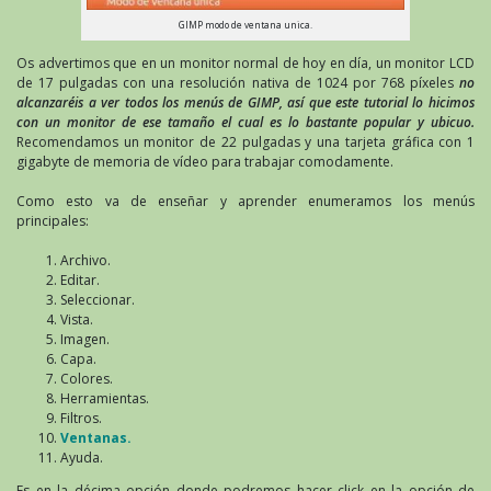
GIMP modo de ventana unica.
Os advertimos que en un monitor normal de hoy en día, un monitor LCD
de 17 pulgadas con una resolución nativa de 1024 por 768 píxeles
no
alcanzaréis a ver todos los menús de GIMP, así que este tutorial lo hicimos
con un monitor de ese tamaño el cual es lo bastante popular y ubicuo.
Recomendamos un monitor de 22 pulgadas y una tarjeta gráfica con 1
gigabyte de memoria de vídeo para trabajar comodamente.
Como esto va de enseñar y aprender enumeramos los menús
principales:
Archivo.
Editar.
Seleccionar.
Vista.
Imagen.
Capa.
Colores.
Herramientas.
Filtros.
Ventanas.
Ayuda.
Es en la décima opción donde podremos hacer click en la opción de