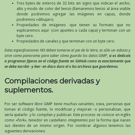
Tres bytes de enteros de 32 bits sin signo que indican el ancho,
alto y modo de color del lienzo (llamaremos lienzo al área visible
donde podremos agregar las imágenes en capas, donde
podremos «dibujar»).
Propiedades de imágenes -que tienen su formato que no
explicaremos aquí- (con apuntes a cada capa) y terminan con un
byte cero.
Propiedades de canales y que terminan con un byte cero.
Estas especificaciones NO deben tomarse al pie de la letra, es sólo un esbozo y
sirve como panorama para saber cómo guarda los datos GIMP,
si os dedicaís
a programar fijaros en el código fuente en GitHub como es exactamente que
se debe escribir -y leer- en disco duro el o los archivos que guardemos.
Compilaciones derivadas y
suplementos.
Por ser software libre GIMP tiene muchas variantes, osea, personas que
toman el código fuente, lo modifican y mejoran -o personalizan, que
sería quitarle- y lo compilan y publican. Este proceso se conoce en inglés
como «fork», tenedor en castellano
imaginamos
por la forma que nacen
sus dientes de un mismo origen. Por nombrar algunos tenemos las
siguientes derivaciones: