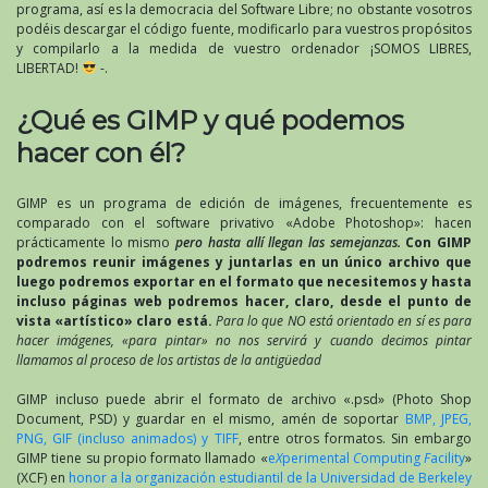
programa, así es la democracia del Software Libre; no obstante vosotros
podéis descargar el código fuente, modificarlo para vuestros propósitos
y compilarlo a la medida de vuestro ordenador ¡SOMOS LIBRES,
LIBERTAD!
-.
¿Qué es GIMP y qué podemos
hacer con él?
GIMP es un programa de edición de imágenes, frecuentemente es
comparado con el software privativo «Adobe Photoshop»: hacen
prácticamente lo mismo
pero hasta allí llegan las semejanzas.
Con GIMP
podremos reunir imágenes y juntarlas en un único archivo que
luego podremos exportar en el formato que necesitemos y hasta
incluso páginas web podremos hacer, claro, desde el punto de
vista «artístico» claro está.
Para lo que NO está orientado en sí es para
hacer imágenes, «para pintar» no nos servirá y cuando decimos pintar
llamamos al proceso de los artistas de la antigüedad
GIMP incluso puede abrir el formato de archivo «.psd» (Photo Shop
Document, PSD) y guardar en el mismo, amén de soportar
BMP, JPEG,
PNG, GIF (incluso animados) y TIFF
, entre otros formatos. Sin embargo
GIMP tiene su propio formato llamado «
e
X
perimental
C
omputing
F
acility
»
(XCF) en
honor a la organización estudiantil de la Universidad de Berkeley