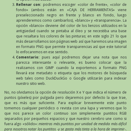
Rellenar con:
podremos escoger «color de frente», «color de
fondo» (ambos están en «CAJA DE HERRAMIENTAS» viene
preseleccionado negro en frente y blanco en fondo, luego
aprenderemos como cambiarlos), «blanco» y «transparencia». La
opción «blanco» deviene del color de los lienzos utilizados en la
antigüedad cuando se pintaba al óleo y se necestiba una base
que resaltara los colores de las pinturas; en este siglo 21 lo que
más desarrollamos son páginas web así que haremos una imagen
en formato PNG que permite transparencias así que este tutorial
lo enfocaremos en ese sentido.
Comentario:
pues aquí podremos dejar una nota que nos
parezca interesante o relevante, es bueno colocar que la
realizamos con GIMP cuando la exportemos a formato PNG
llevará ese metadato o etiqueta que los motores de búsqueda
web tales como DuckDuckGo o Google utilizarán para indexar
nuestro sitio web.
No, no olvidamos la opción de resolución X e Y que indica el número de
puntos (píxeles) por pulgada pero dejaremos por defecto la que trae,
que es más que suficiente. Para explicar brevemente este punto
tomemos cualquier periódico o revista con una lupa y veremos que lo
que nos parece un color continuo son simplemente puntitos RGB
separados por pequeños espacios y que nuestro cerebro une como si
fuera algo «sólido»:
mientras más puntitos por unidad de medida más difícil
para nosotros notar los puntitos -y se gasta más tinta a la hora de imprimir-.