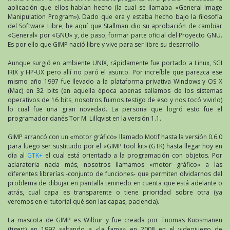
aplicación que ellos habían hecho (la cual se llamaba «General Image
Manipulation Program»). Dado que era y estaba hecho bajo la filosofía
del Software Libre, he aquí que Stallman dio su aprobación de cambiar
«General» por «GNU» y, de paso, formar parte oficial del Proyecto GNU.
Es por ello que GIMP nació libre y vive para ser libre su desarrollo.
Aunque surgió en ambiente UNIX, rápidamente fue portado a Linux, SGI
IRIX y HP-UX pero allí no paró el asunto. Por increíble que parezca ese
mismo año 1997 fue llevado a la plataforma privativa Windows y OS X
(Mac) en 32 bits (en aquella época apenas salíamos de los sistemas
operativos de 16 bits, nosotros fuimos testigo de eso y nos tocó vivirlo)
lo cual fue una gran novedad. La persona que logró esto fue el
programador danés Tor M. Lillqvist en la versión 1.1.
GIMP arrancó con un «motor gráfico» llamado Motif hasta la versión 0.6.0
para luego ser sustituido por el «GIMP tool kit» (GTK) hasta llegar hoy en
día al
GTK+
el cual está orientado a la programación con objetos. Por
aclaratoria nada más, nosotros llamamos «motor gráfico» a las
diferentes librerías -conjunto de funciones- que permiten olvidarnos del
problema de dibujar en pantalla teninedo en cuenta que está adelante o
atrás, cual capa es transparente o tiene prioridad sobre otra (ya
veremos en el tutorial qué son las capas, paciencia).
La mascota de GIMP es Wilbur y fue creada por Tuomas Kuosmanen
(tigert) en 1997 saltando a «la fama» en 2008 en el videojuego de