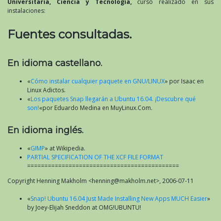
Universitaria, Ciencia y Tecnología,
curso realizado en sus
instalaciones:
Fuentes consultadas.
En idioma castellano.
«
Cómo instalar cualquier paquete en GNU/LINUX
» por Isaac en
Linux Adictos.
«
Los paquetes Snap llegarán a Ubuntu 16.04. ¡Descubre qué
son!
«por Eduardo Medina en MuyLinux.Com.
En idioma inglés.
«
GIMP
» at Wikipedia.
PARTIAL SPECIFICATION OF THE XCF FILE FORMAT
============================================
Copyright Henning Makholm <henning@makholm.net>, 2006-07-11
«
Snap! Ubuntu 16.04 Just Made Installing New Apps MUCH Easier
»
by Joey-Elijah Sneddon at OMG!UBUNTU!