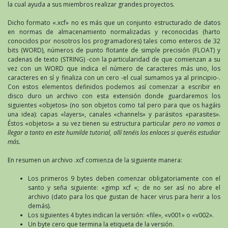
la cual ayuda a sus miembros realizar grandes proyectos.
Dicho formato «.xcf» no es más que un conjunto estructurado de datos
en normas de almacenamiento normalizadas y reconocidas (harto
conocidos por nosotros los programadores) tales como enteros de 32
bits (WORD), números de punto flotante de simple precisión (FLOAT) y
cadenas de texto (STRING) -con la particularidad de que comienzan a su
vez con un WORD que indica el número de caracteres más uno, los
caracteres en sí y finaliza con un cero -el cual sumamos ya al principio-.
Con estos elementos definidos podemos así comenzar a escribir en
disco duro un archivo con esta extensión donde guardaremos los
siguientes «objetos» (no son objetos como tal pero para que os hagáis
una idea): capas «layers», canales «channels» y parásitos «parasites».
Éstos «objetos» a su vez tienen su estructura particular
pero no vamos a
llegar a tanto en este humilde tutorial, allí tenéis los enlaces si queréis estudiar
más.
En resumen un archivo .xcf comienza de la siguiente manera:
Los primeros 9 bytes deben comenzar obligatoriamente con el
santo y seña siguiente: «gimp xcf «; de no ser así no abre el
archivo (dato para los que gustan de hacer virus para herir a los
demás).
Los siguientes 4 bytes indican la versión: «file», «v001» o «v002».
Un byte cero que termina la etiqueta de la versión.