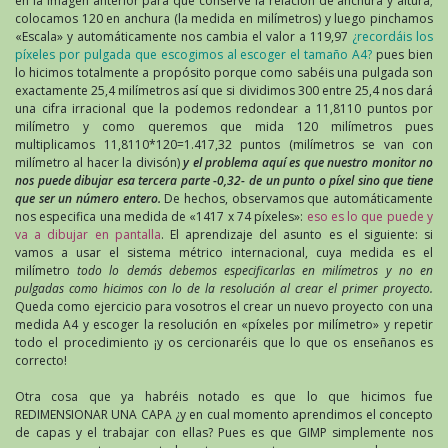
en la imagen anterior para que conserve la relación de anchura y altura;
colocamos 120 en anchura (la medida en milímetros) y luego pinchamos
«Escala» y automáticamente nos cambia el valor a 119,97
¿recordáis los
píxeles por pulgada que escogimos al escoger el tamaño A4?
pues bien
lo hicimos totalmente a propósito porque como sabéis una pulgada son
exactamente 25,4 milímetros así que si dividimos 300 entre 25,4 nos dará
una cifra irracional que la podemos redondear a 11,8110 puntos por
milímetro y como queremos que mida 120 milímetros pues
multiplicamos 11,8110*120=1.417,32 puntos (milímetros se van con
milímetro al hacer la divisón)
y el problema aquí es que nuestro monitor no
nos puede dibujar esa tercera parte -0,32- de un punto o píxel sino que tiene
que ser un número entero.
De hechos, observamos que automáticamente
nos especifica una medida de «1417 x 74 píxeles»:
eso es lo que puede y
va a dibujar en pantalla
. El aprendizaje del asunto es el siguiente: si
vamos a usar el sistema métrico internacional, cuya medida es el
milímetro
todo lo demás debemos especificarlas en milímetros y no en
pulgadas como hicimos con lo de la resolución al crear el primer proyecto.
Queda como ejercicio para vosotros el crear un nuevo proyecto con una
medida A4 y escoger la resolución en «píxeles por milímetro» y repetir
todo el procedimiento ¡y os cercionaréis que lo que os enseñanos es
correcto!
Otra cosa que ya habréis notado es que lo que hicimos fue
REDIMENSIONAR UNA CAPA ¿y en cual momento aprendimos el concepto
de capas y el trabajar con ellas? Pues es que GIMP simplemente nos