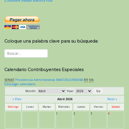
¡Considere instalar Adblock Plus!
Coloque una palabra clave para su búsqueda:
Calendario Contribuyentes Especiales
SENIAT
Providencia Administrativa SNAT/2022/000068
RIF
IVA
.
Descargar calendario
Month:
Year:
« Prev
Abril 2026
Next »
Domingo
Lunes
Martes
Miércoles
Jueves
Viernes
Sábado
1
2
3
4