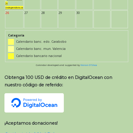
la
Independencia
26
27
28
29
30
Categoría
Calendario banc. edo. Carabobo
Calendario banc. mun. Valencia
Calendario bancario nacional
Calendar developed and supported by
Kieran O'Shea
Obtenga 100 USD de crédito en DigitalOcean con
nuestro código de referido:
¡Aceptamos donaciones!