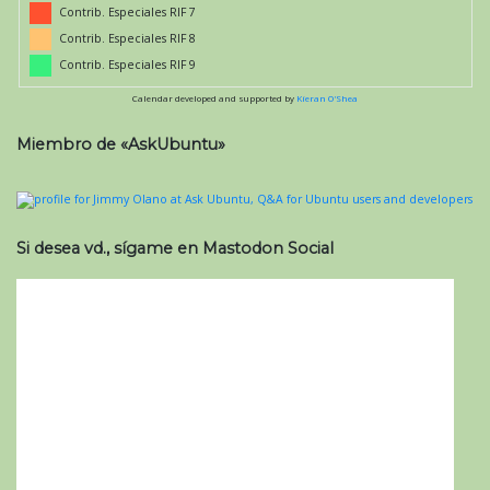
Contrib. Especiales RIF 7
Contrib. Especiales RIF 8
Contrib. Especiales RIF 9
Calendar developed and supported by
Kieran O'Shea
Miembro de «AskUbuntu»
Si desea vd., sígame en Mastodon Social