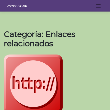
Saltar
KS7000+WP
al
contenido
Categoría:
Enlaces
relacionados