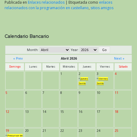
Publicada en
Enlaces relacionados
|
Etiquetada como
enlaces
relacionados con la programación en castellano
,
sitios amigos
Calendario Bancario
Month:
Year:
« Prev
Abril 2026
Next »
Domingo
Lunes
Martes
Miércoles
Jueves
Viernes
Sábado
1
2
3
4
*
Jueves
*
Viernes
Santo
Santo
5
6
7
8
9
10
11
12
13
14
15
16
17
18
19
20
21
22
23
24
25
*
Precursor de