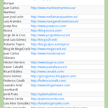
Borque
Twitte
Juan Carlos
http://www.martinezmartinez.eu/
Martínez
Juan José León
http://www.mellamansysadmin.es/
Luis Arandes
http://www.navegandosistemas.es/
Josep Ros
http://www.josepros.com/
Ncora
http://blog.ncora.com/
Jorge de la Cruz
http://www.jorgedelacruz.es/
José Luis Gómez
http://blog.e2h.net/
Roberto Tejero
http://blogs.itpro.es/rtejero/
Blog de MegaCrack
http://www.megacrack.es/
Juan Carlos
http://www.mundosql.es/
Gilaranz
Héctor Herrero
http://www.bujarra.com/
Xavier Caballé
http://www.pantallazos.es/
Ricard Ibáñez
http://www.cenabit.com/
Gonz Gómez
http://gonzgomez.blogspot.com/
Federico Cinalli
http://federicocinalli.com/
Leandro Ariel
http://www.blogvmware.com
Leonhardt
Jordi Prats
http://systemadmin.es/
Patricio Cerda
http://patriciocerda.com
Luis Aitor González
http://luisaitorgonzalez.com
Gorka Izquierdo
http://www.aprendiendoavirtualizar.com/