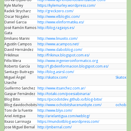
Kyle Murley
https://kylemurley.wordpress.com/
Radek Strycharz
http://greckzero.com/
Oscar Nogales
http://www.elblogtic.com/
Daniel Garcia
http://www.elinformatiku.es/
José Ramón Ramos
http://blog.ragasys.es/
Gata
Emiliano Marini
http://www.linuxito.com/
Agustín Campos
http://www.acampos.net/
David Hernández
http://www.daboblog.com/
Frikilinux
http://frikinux.blogspot.com.es/
Félix Mera
http://www.ingenieroinformatico.org
Roberto García
http://1gbdeinformacion.blogspot.com.es/
Santiago Buitrago
http://blog.asirsl.com/
Miguel Ángel
http://skatox.com/
Skatox
Useche
Guillermo Sanchez
http://www.itsanchez.com.ar/
Gaspar Fernández
http://totaki.com/poesiabinaria/
Blog Bitix
https://picodotdev.github.io/blog-bitix/
Blog davidochobits
http://www.ochobitshacenunbyte.com/
ochobits
Toni de la Fuente
http://www.blyx.com/
Ariel Antigua
http://arielantigua.com/weblog/
Itxaso Larrinaga
https://mundoitblog.wordpress.com/
Jose Miguel Bernal
http://jmbernal.com/