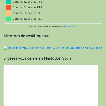
Contrib. Especiales RIF 6
Contrib. Especiales RIF 7
Contrib. Especiales RIF 8
Contrib. Especiales RIF 9
Calendar developed and supported by
Kieran O'Shea
Miembro de «AskUbuntu»
Si desea vd., sígame en Mastodon Social