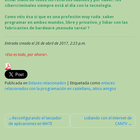
cibercriminales
siempre
está al día con la tecnología.
Como véis ésa si que es una profesión muy ruda: saber
programar en ambos mundos, libre y privativo, y lidiar con las
fabricantes de hardware ¡menuda tarea! ?
Entrada creada el 26 de abril de 2017, 2:23 p.m.
<Eso es todo, por ahora>.
Publicada en
Enlaces relacionados
|
Etiquetada como
enlaces
relacionados con la programación en castellano
,
sitios amigos
Reconfigurando el lanzador
Lidiando con el Internet de
de aplicaciones en MATE
CANTV
Navegación
de