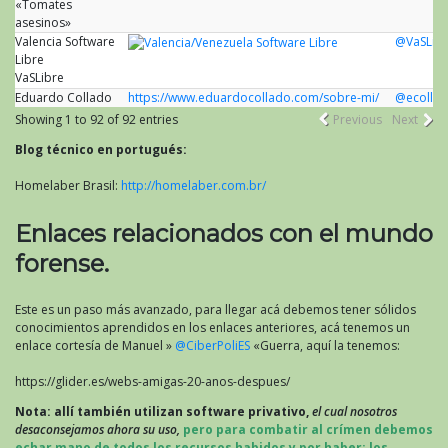
«Tomates
asesinos»
Valencia Software
@VaSLib
Libre
VaSLibre
Eduardo Collado
https://www.eduardocollado.com/sobre-mi/
@ecolla
Showing 1 to 92 of 92 entries
Previous
Next
Blog técnico en portugués:
Homelaber Brasil:
http://homelaber.com.br/
Enlaces relacionados con el mundo
forense.
Este es un paso más avanzado, para llegar acá debemos tener sólidos
conocimientos aprendidos en los enlaces anteriores, acá tenemos un
enlace cortesía de Manuel »
@CiberPoliES
«Guerra, aquí la tenemos:
https://glider.es/webs-amigas-20-anos-despues/
Nota: allí también utilizan software privativo,
el cual nosotros
desaconsejamos ahora su uso,
pero para combatir al crímen debemos
echar mano de todos los recursos habidos y por haber; los