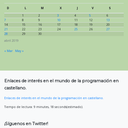
D
L
M
X
J
V
S
1
2
3
4
5
6
7
8
9
10
11
12
13
14
15
16
17
18
19
20
21
22
23
24
25
26
27
28
29
30
abril 2019
« Mar
May »
Enlaces de interés en el mundo de la programación en
castellano.
Enlaces de interés en el mundo de la programación en castellano.
Tiempo de lectura: 9 minutes, 18 seconds(estimado).
¡Síguenos en Twitter!