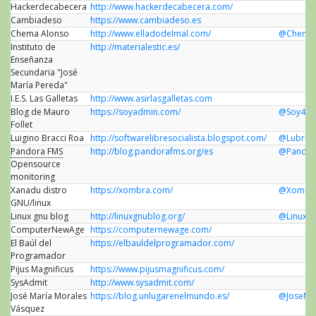
Hackerdecabecera
http://www.hackerdecabecera.com/
Cambiadeso
https://www.cambiadeso.es
Chema Alonso
http://www.elladodelmal.com/
@Chema
Instituto de
http://materialestic.es/
Enseñanza
Secundaria "José
María Pereda"
I.E.S. Las Galletas
http://www.asirlasgalletas.com
Blog de Mauro
https://soyadmin.com/
@Soy4dm
Follet
Luigino Bracci Roa
http://softwarelibresocialista.blogspot.com/
@Lubrio
Pandora FMS
http://blog.pandorafms.org/es
@Pandor
Opensource
monitoring
Xanadu distro
https://xombra.com/
@Xombr
GNU/linux
Linux gnu blog
http://linuxgnublog.org/
@LinuxG
ComputerNewAge
https://computernewage.com/
El Baúl del
https://elbauldelprogramador.com/
Programador
Pijus Magnificus
https://www.pijusmagnificus.com/
SysAdmit
http://www.sysadmit.com/
José María Morales
https://blog.unlugarenelmundo.es/
@JoseMa
Vásquez