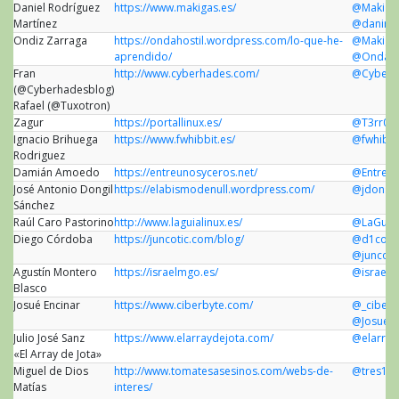
Daniel Rodríguez
https://www.makigas.es/
@Makiga
Martínez
@daniro
Ondiz Zarraga
https://ondahostil.wordpress.com/lo-que-he-
@Makiga
aprendido/
@OndaHo
Fran
http://www.cyberhades.com/
@Cyberh
(@Cyberhadesblog)
Rafael (@Tuxotron)
Zagur
https://portallinux.es/
@T3rr0r
Ignacio Brihuega
https://www.fwhibbit.es/
@fwhibbi
Rodriguez
Damián Amoedo
https://entreunosyceros.net/
@EntreU
José Antonio Dongil
https://elabismodenull.wordpress.com/
@jdonsa
Sánchez
Raúl Caro Pastorino
http://www.laguialinux.es/
@LaGuiaL
Diego Córdoba
https://juncotic.com/blog/
@d1cor
@juncoti
Agustín Montero
https://israelmgo.es/
@israel
Blasco
Josué Encinar
https://www.ciberbyte.com/
@_ciberb
@JosueEn
Julio José Sanz
https://www.elarraydejota.com/
@elarray
«El Array de Jota»
Miguel de Dios
http://www.tomatesasesinos.com/webs-de-
@tres14
Matías
interes/