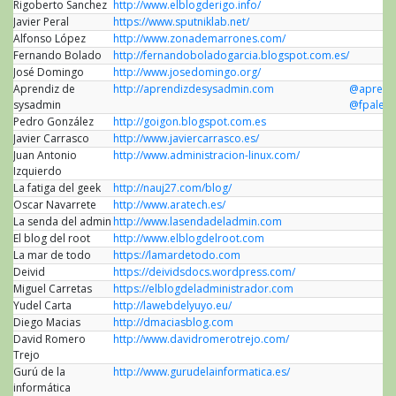
Rigoberto Sanchez
http://www.elblogderigo.info/
Javier Peral
https://www.sputniklab.net/
Alfonso López
http://www.zonademarrones.com/
Fernando Bolado
http://fernandoboladogarcia.blogspot.com.es/
José Domingo
http://www.josedomingo.org/
Aprendiz de
http://aprendizdesysadmin.com
@aprend
sysadmin
@fpalenz
Pedro González
http://goigon.blogspot.com.es
Javier Carrasco
http://www.javiercarrasco.es/
Juan Antonio
http://www.administracion-linux.com/
Izquierdo
La fatiga del geek
http://nauj27.com/blog/
Oscar Navarrete
http://www.aratech.es/
La senda del admin
http://www.lasendadeladmin.com
El blog del root
http://www.elblogdelroot.com
La mar de todo
https://lamardetodo.com
Deivid
https://deividsdocs.wordpress.com/
Miguel Carretas
https://elblogdeladministrador.com
Yudel Carta
http://lawebdelyuyo.eu/
Diego Macias
http://dmaciasblog.com
David Romero
http://www.davidromerotrejo.com/
Trejo
Gurú de la
http://www.gurudelainformatica.es/
informática