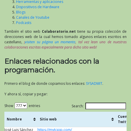
Herramientas y aplicaciones
Dispositivos de Hardware
Blogs
Canales de Youtube
Podcasts
También el sitio web
Colaboratorio.net
tiene su propia colección de
direcciones web de la cual hemos tomado algunos enlaces escritos en
castellano,
¡
visiten su página un momento
, tal vez lean uno de nuestras
colaboraciones escritas especialmente para dicho sitio web!
Enlaces relacionados con la
programación.
Primero el blog de donde copiamos los enlaces:
SYSADMIT
.
Y ahora sí, copiar y pegar:
Show
entries
Search:
Cuenta
Nombre
Sitio web
Twitte
José Luis Sánchez
Nombre
https://mytcpip.com/
Sitio web
Cuenta