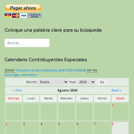
Coloque una palabra clave para su búsqueda:
Calendario Contribuyentes Especiales
SENIAT
Providencia Administrativa SNAT/2022/000068
RIF
IVA
.
Descargar calendario
Month:
Year:
« Prev
Agosto 2026
Next »
Domingo
Lunes
Martes
Miércoles
Jueves
Viernes
Sábado
1
2
3
4
5
6
7
8