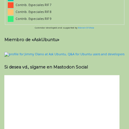
Contrib. Especiales RIF 7
Contrib. Especiales RIF 8
Contrib. Especiales RIF 9
Calendar developed and supported by
Kieran O'Shea
Miembro de «AskUbuntu»
Si desea vd., sígame en Mastodon Social