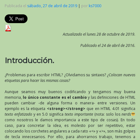
Publicada el
sábado, 27 de abril de 2019
|
por
ks7000
Actualizado el lunes 28 de octubre de 2019.
Publicado el 24 de abril de 2016.
Introducción.
¿Problemas para escribir HTML? ¿Olvidamos su sintaxis?
¿Colocan nuevas
etiquetas para hacer las mismas cosas?
Aunque seamos muy buenos codificando y tengamos muy buena
memoria,
lo único constante es el cambio
y las definiciones de HTML
pueden cambiar -de alguna forma o manera- entre versiones. Un
ejemplo es la etiqueta
<strong></strong>
que en HTML 4.01 significa
texto enfatizado
y en 5.0 significa
texto importante
(nota: solo los
nerds
como nosotros le damos importancia a este tipo de cosas). En todo
caso, para concretar la idea, es molesto por ser repetitivo, estar
colocando los corchetes angulares a cada rato «<» y «>», son más golpes
de tecla innecesarios. Por ello, para ahorrarnos trabajo, tenemos a