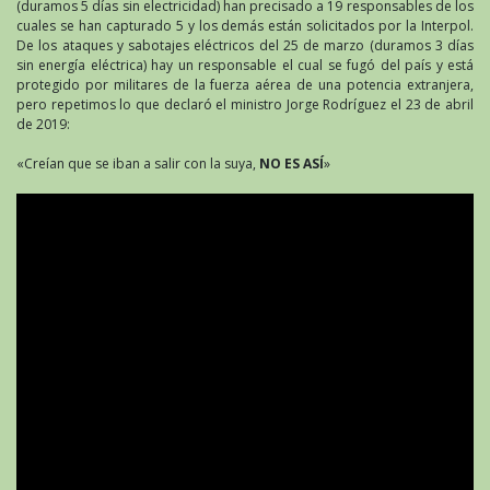
(duramos 5 días sin electricidad) han precisado a 19 responsables de los
cuales se han capturado 5 y los demás están solicitados por la Interpol.
De los ataques y sabotajes eléctricos del 25 de marzo (duramos 3 días
sin energía eléctrica) hay un responsable el cual se fugó del país y está
protegido por militares de la fuerza aérea de una potencia extranjera,
pero repetimos lo que declaró el ministro Jorge Rodríguez el 23 de abril
de 2019:
«Creían que se iban a salir con la suya,
NO ES ASÍ
»