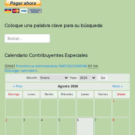
Coloque una palabra clave para su búsqueda:
Calendario Contribuyentes Especiales
SENIAT
Providencia Administrativa SNAT/2022/000068
RIF
IVA
.
Descargar calendario
Month:
Year:
« Prev
Agosto 2026
Next »
Domingo
Lunes
Martes
Miércoles
Jueves
Viernes
Sábado
1
2
3
4
5
6
7
8