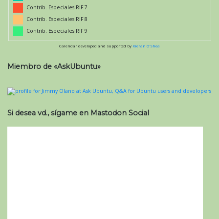
Contrib. Especiales RIF 7
Contrib. Especiales RIF 8
Contrib. Especiales RIF 9
Calendar developed and supported by
Kieran O'Shea
Miembro de «AskUbuntu»
Si desea vd., sígame en Mastodon Social