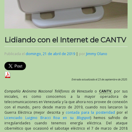
Lidiando con el Internet de CANTV
Publicada el
domingo, 21 de abril de 2019
|
por
Jimmy Olano
Entrada actualizada el 23 de septiembre de 2020.
C
ompañía
A
nónima
N
acional
T
eléfonos de
V
enezuela
o
CANTV
, por sus
iniciales, es como conocemos a la mayor operadora de
telecomunicaciones en Venezuela y la que ahora nos provee de conexión
con el mundo, pero desde marzo de 2019, cuando nos lanzaron la
Guerra Eléctrica (mejor descrita y
contada para la posteridad
por el
Licenciado Luigino Bracci Roa en su
Blogspot
) hemos sufrido de
irregularidades cuando tenemos energía eléctrica. Del ataque
cibernético que ocasionó el sabotaje eléctrico el 7 de marzo de 2018