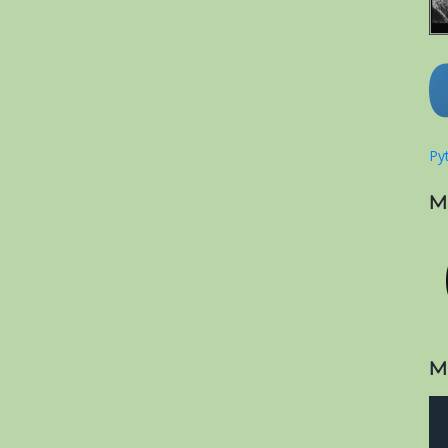
Pyt
M
M