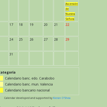
Ascensión
de
Nuestra
Señora
17
18
19
20
21
22
24
25
26
27
28
29
31
Categoría
Calendario banc. edo. Carabobo
Calendario banc. mun. Valencia
Calendario bancario nacional
Calendar developed and supported by
Kieran O'Shea