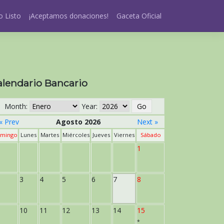
 Listo
¡Aceptamos donaciones!
Gaceta Oficial
alendario Bancario
Month:
Year:
« Prev
Agosto 2026
Next »
mingo
Lunes
Martes
Miércoles
Jueves
Viernes
Sábado
1
3
4
5
6
7
8
10
11
12
13
14
15
*