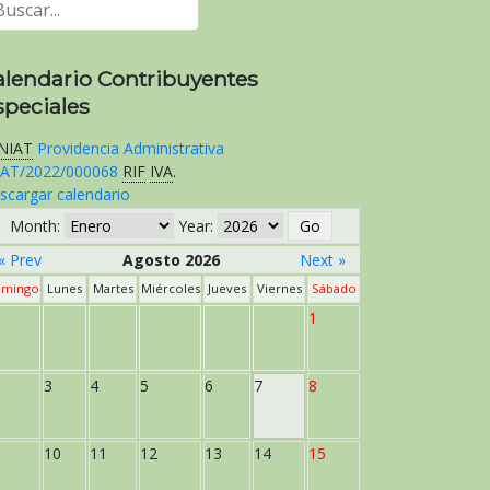
alendario Contribuyentes
speciales
NIAT
Providencia Administrativa
AT/2022/000068
RIF
IVA
.
scargar calendario
Month:
Year:
« Prev
Agosto 2026
Next »
mingo
Lunes
Martes
Miércoles
Jueves
Viernes
Sábado
1
3
4
5
6
7
8
10
11
12
13
14
15