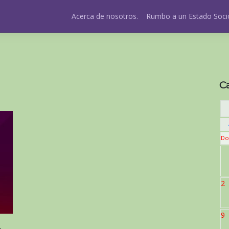
Acerca de nosotros.
Rumbo a un Estado Socio
C
Do
2
9