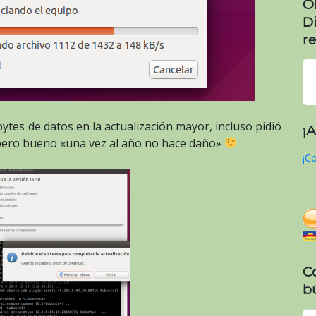
O
D
re
ytes de datos en la actualización mayor, incluso pidió
¡
 pero bueno «una vez al año no hace daño»
:
¡Co
C
b