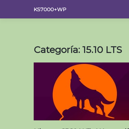
Saltar
KS7000+WP
al
contenido
Categoría:
15.10 LTS