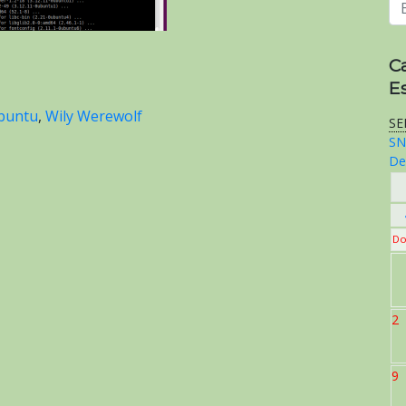
C
E
buntu
,
Wily Werewolf
SE
SN
De
Do
2
9