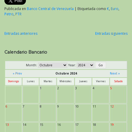
Publicada en
Banco Central de Venezuela
|
Etiquetada como
€
,
Euro
,
Petro
,
PTR
Entradas anteriores
Entradas siguientes
Navegación
de
Calendario Bancario
entradas
Month:
Year:
« Prev
Octubre 2024
Next »
Domingo
Lunes
Martes
Miércoles
Jueves
Viernes
Sábado
1
2
3
4
5
6
7
8
9
10
11
12
13
14
15
16
17
18
19