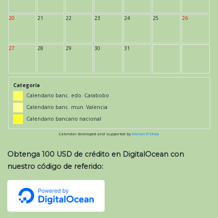
20
21
22
23
24
25
26
27
28
29
30
31
Categoría
Calendario banc. edo. Carabobo
Calendario banc. mun. Valencia
Calendario bancario nacional
Calendar developed and supported by
Kieran O'Shea
Obtenga 100 USD de crédito en DigitalOcean con
nuestro código de referido: