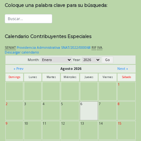
Coloque una palabra clave para su búsqueda:
Calendario Contribuyentes Especiales
SENIAT
Providencia Administrativa SNAT/2022/000068
RIF
IVA
.
Descargar calendario
Month:
Year:
« Prev
Agosto 2026
Next »
Domingo
Lunes
Martes
Miércoles
Jueves
Viernes
Sábado
1
2
3
4
5
6
7
8
9
10
11
12
13
14
15