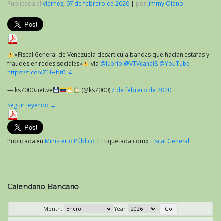
Publicada el
viernes, 07 de febrero de 2020
|
por
Jimmy Olano
«Fiscal General de Venezuela desarticula bandas que hacían estafas y
fraudes en redes sociales»
vía
@lubrio
@VTVcanal8
@YouTube
https://t.co/xZ1iHbt0L4
— ks7000.net.ve
(@ks7000)
7 de febrero de 2020
Seguir leyendo
→
Publicada en
Ministerio Público
|
Etiquetada como
Fiscal General
Calendario Bancario
Month:
Year: