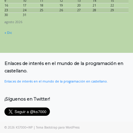
9
10
11
12
13
14
15
16
17
18
19
20
21
22
23
24
25
26
27
28
29
30
31
agosto 2026
« Dic
Enlaces de interés en el mundo de la programación en
castellano.
Enlaces de interés en el mundo de la programación en castellano.
¡Síguenos en Twitter!
© 2026
KS7000+WP
|
Tema Bootstrap para WordPress