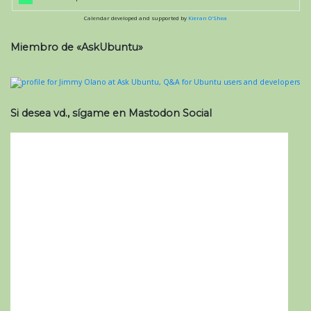
Calendar developed and supported by
Kieran O'Shea
Miembro de «AskUbuntu»
Si desea vd., sígame en Mastodon Social