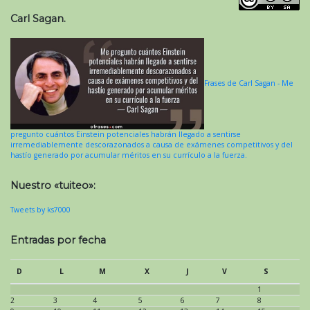
Carl Sagan.
Frases de Carl Sagan - Me
pregunto cuántos Einstein potenciales habrán llegado a sentirse
irremediablemente descorazonados a causa de exámenes competitivos y del
hastío generado por acumular méritos en su currículo a la fuerza.
Nuestro «tuiteo»:
Tweets by ks7000
Entradas por fecha
D
L
M
X
J
V
S
1
2
3
4
5
6
7
8