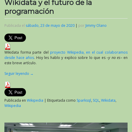
Wikidata y el futuro de la
programación
Publicada el
sábado, 23 de mayo de 2020
|
por
Jimmy Olano
Wikidata forma parte del
proyecto Wikipedia, en el cual colaboramos
desde hace años
. Hoy les hablo y explico sobre lo que es –
y no es
– en
este breve artículo.
Seguir leyendo
→
Publicada en
Wikipedia
|
Etiquetada como
Sparksql
,
SQL
,
Wikidata
,
Wikipedia