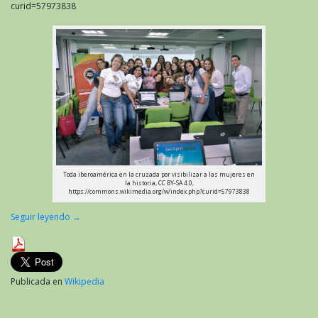
curid=57973838
Toda iberoamérica en la cruzada por visibilizar a las mujeres en
la historia, CC BY-SA 4.0,
https://commons.wikimedia.org/w/index.php?curid=57973838
Seguir leyendo
→
Publicada en
Wikipedia