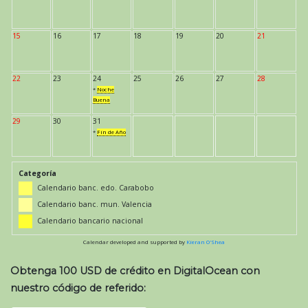
15
16
17
18
19
20
21
22
23
24
25
26
27
28
*
Noche
Buena
29
30
31
*
Fin de Año
Categoría
Calendario banc. edo. Carabobo
Calendario banc. mun. Valencia
Calendario bancario nacional
Calendar developed and supported by
Kieran O'Shea
Obtenga 100 USD de crédito en DigitalOcean con
nuestro código de referido: