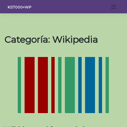
Saltar
KS7000+WP
al
contenido
Categoría:
Wikipedia