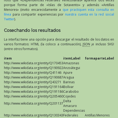
noto que «Dependencias Federales Venezolanas» aparece dos veces
porque forma parte de «Islas de Sotavento» y además «Antillas
Menores» (invito encarecidamente a
que practiquen esta consulta en
línea
para compartir experiencias por
nuestra cuenta en la red social
Twitter
).
Cosechando los resultados
La interfaz tiene una opción para descargar el resultado de los datos en
varios formatos: HTML (la coloco a continuación),
JSON
¡e incluso SVG!
(entre otros formatos).
item
itemLabel
formaparteLabel
http://www.wikidata.org/entity/Q170453
Amazonas
http://www.wikidata.org/entity/Q190922
Anzoátegui
http://www.wikidata.org/entity/Q41146
Apure
http://www.wikidata.org/entity/Q190687
Aragua
http://www.wikidata.org/entity/Q43271
Barinas
http://www.wikidata.org/entity/Q191164
Bolívar
http://www.wikidata.org/entity/Q191186
Carabobo
http://www.wikidata.org/entity/Q205460
Cojedes
Delta
http://www.wikidata.org/entity/Q201137
Amacuro
Dependencias
http://www.wikidata.org/entity/Q130343
Federales
Antillas Menores