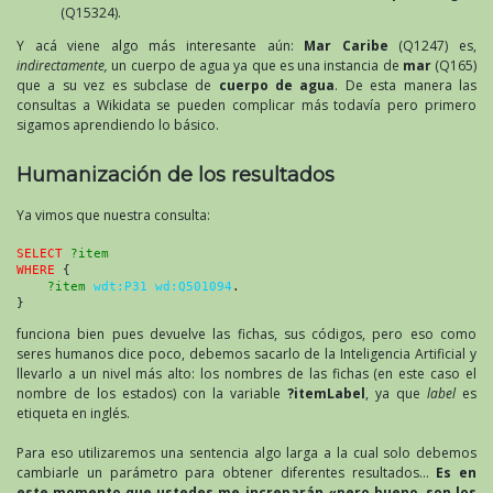
(Q15324).
Y acá viene algo más interesante aún:
Mar Caribe
(Q1247) es,
indirectamente,
un cuerpo de agua ya que es una instancia de
mar
(Q165)
que a su vez es subclase de
cuerpo de agua
. De esta manera las
consultas a Wikidata se pueden complicar más todavía pero primero
sigamos aprendiendo lo básico.
Humanización de los resultados
Ya vimos que nuestra consulta:
SELECT
?item
WHERE
 {
?item
wdt:P31 wd:Q501094
.
}
funciona bien pues devuelve las fichas, sus códigos, pero eso como
seres humanos dice poco, debemos sacarlo de la Inteligencia Artificial y
llevarlo a un nivel más alto: los nombres de las fichas (en este caso el
nombre de los estados) con la variable
?itemLabel
, ya que
label
es
etiqueta en inglés.
Para eso utilizaremos una sentencia algo larga a la cual solo debemos
cambiarle un parámetro para obtener diferentes resultados…
Es en
este momento que ustedes me increparán «pero bueno, son los