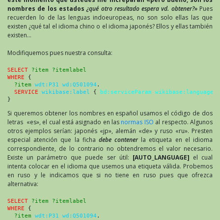
nombres de los estados
¿qué otro resultado espera vd. obtener?»
Pues
recuerden lo de las lenguas indoeuropeas, no son solo ellas las que
existen ¿qué tal el idioma chino o el idioma japonés? Ellos y ellas también
existen…
Modifiquemos pues nuestra consulta:
SELECT
?item ?itemlabel
WHERE
 {
?item
wdt:P31 wd:Q501094
.

SERVICE
wikibase:label
 { 
bd:serviceParam wikibase:language
}
Si queremos obtener los nombres en español usamos el código de dos
letras «es», el cual está asignado en las
normas ISO
al respecto. Algunos
otros ejemplos serían: japonés «jp», alemán «de» y ruso «ru». Presten
especial atención que la ficha
debe
contener
la etiqueta en el idioma
correspondiente, de lo contrario no obtendremos el valor necesario.
Existe un parámetro que puede ser útil:
[AUTO_LANGUAGE]
el cual
intenta colocar en el idioma que usemos una etiqueta válida. Probemos
en ruso y le indicamos que si no tiene en ruso pues que ofrezca
alternativa:
SELECT
?item ?itemlabel
WHERE
 {
?item
wdt:P31 wd:Q501094
.
