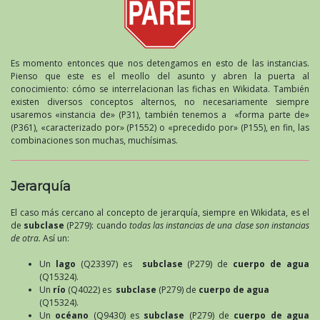
Es momento entonces que nos detengamos en esto de las instancias.
Pienso que este es el meollo del asunto y abren la puerta al
conocimiento: cómo se interrelacionan las fichas en Wikidata. También
existen diversos conceptos alternos, no necesariamente siempre
usaremos «instancia de» (P31), también tenemos a «forma parte de»
(P361), «caracterizado por» (P1552) o «precedido por» (P155), en fin, las
combinaciones son muchas, muchísimas.
Jerarquía
El caso más cercano al concepto de jerarquía, siempre en Wikidata, es el
de
subclase
(P279): cuando
todas las instancias de una clase son instancias
de otra.
Así un:
Un
lago
(Q23397) es
subclase
(P279) de
cuerpo de agua
(Q15324).
Un
río
(Q4022) es
subclase
(P279) de
cuerpo de agua
(Q15324).
Un
océano
(Q9430) es
subclase
(P279) de
cuerpo de agua