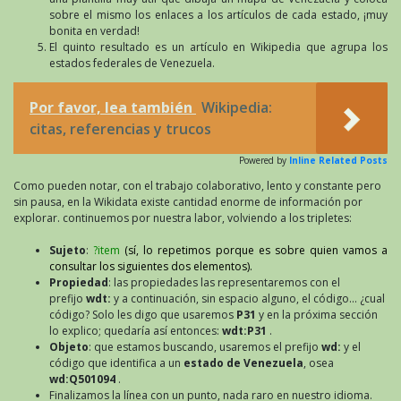
sobre el mismo los enlaces a los artículos de cada estado, ¡muy
bonita en verdad!
El quinto resultado es un artículo en Wikipedia que agrupa los
estados federales de Venezuela.
Por favor, lea también
Wikipedia:
citas, referencias y trucos
Powered by
Inline Related Posts
Como pueden notar, con el trabajo colaborativo, lento y constante pero
sin pausa, en la Wikidata existe cantidad enorme de información por
explorar. continuemos por nuestra labor, volviendo a los tripletes:
Sujeto
:
?item
(sí, lo repetimos porque es sobre quien vamos a
consultar los siguientes dos elementos).
Propiedad
: las propiedades las representaremos con el
prefijo
wdt:
y a continuación, sin espacio alguno, el código… ¿cual
código? Solo les digo que usaremos
P31
y en la próxima sección
lo explico; quedaría así entonces:
wdt:P31
.
Objeto
: que estamos buscando, usaremos el prefijo
wd:
y el
código que identifica a un
estado de Venezuela
, osea
wd:Q501094
.
Finalizamos la línea con un punto, nada raro en nuestro idioma.