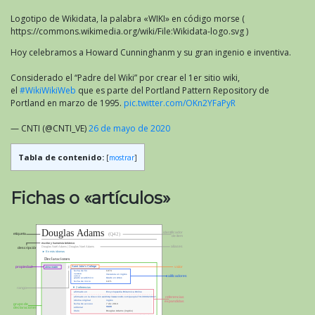
Logotipo de Wikidata, la palabra «WIKI» en código morse (
https://commons.wikimedia.org/wiki/File:Wikidata-logo.svg )
Hoy celebramos a Howard Cunninghanm y su gran ingenio e inventiva.
Considerado el “Padre del Wiki” por crear el 1er sitio wiki,
el
#WikiWikiWeb
que es parte del Portland Pattern Repository de
Portland en marzo de 1995.
pic.twitter.com/OKn2YFaPyR
— CNTI (@CNTI_VE)
26 de mayo de 2020
Tabla de contenido:
[
mostrar
]
Fichas o «artículos»