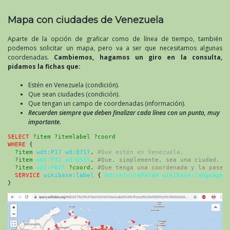
Mapa con ciudades de Venezuela
Aparte de la opción de graficar como de línea de tiempo, también
podemos solicitar un mapa, pero va a ser que necesitamos algunas
coordenadas.
Cambiemos, hagamos un giro en la consulta,
pidamos la fichas que:
Estén en Venezuela (condición).
Que sean ciudades (condición).
Que tengan un campo de coordenadas (información).
Recuerden siempre que deben finalizar cada línea con un punto, muy
importante.
SELECT
?item ?itemlabel ?coord
WHERE
 {
?item
wdt:P17 wd:Q717
. 
#Que estén en Venezuela.
?item
wdt:P31 wd:Q515
. 
#Que, simplemente, sea una ciudad.
?item
wdt:P625 
?coord
. 
#Que tenga una coordenada y la pase 
SERVICE
wikibase:label
 { 
bd:serviceParam wikibase:language
}