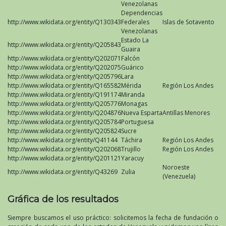
Venezolanas
Dependencias
http://www.wikidata.org/entity/Q130343
Federales
Islas de Sotavento
Venezolanas
Estado La
http://www.wikidata.org/entity/Q205843
Guaira
http://www.wikidata.org/entity/Q202071
Falcón
http://www.wikidata.org/entity/Q202075
Guárico
http://www.wikidata.org/entity/Q205796
Lara
http://www.wikidata.org/entity/Q165582
Mérida
Región Los Andes
http://www.wikidata.org/entity/Q191174
Miranda
http://www.wikidata.org/entity/Q205776
Monagas
http://www.wikidata.org/entity/Q204876
Nueva Esparta
Antillas Menores
http://www.wikidata.org/entity/Q205784
Portuguesa
http://www.wikidata.org/entity/Q205824
Sucre
http://www.wikidata.org/entity/Q41144
Táchira
Región Los Andes
http://www.wikidata.org/entity/Q202068
Trujillo
Región Los Andes
http://www.wikidata.org/entity/Q201121
Yaracuy
Noroeste
http://www.wikidata.org/entity/Q43269
Zulia
(Venezuela)
Gráfica de los resultados
Siempre buscamos el uso práctico: solicitemos la fecha de fundación o