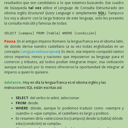
resultados que son candidatos a lo que estamos buscando. Ese cuadro
de búsqueda
tal vez
utilice el Lenguaje de Consulta Estructurado (en
idioma inglés
Structured Query Language
o simplemente
SQL
). Tampoco
los voy a aburrir con la larga historia de este lenguaje, solo les presento
la consulta más útil y famosa de todas:
SELECT [campos] FROM [tabla] WHERE [condición]
Pausa
. En el antiguo Imperio Romano la lengua franca era el idioma latín,
de donde deriva nuestro castellano (a su vez todas englobadas en un
concepto:
Lenguas indoeuropeas
). Es decir, ese imperio conquistó tantos
otros imperios, reinos y naciones que impusieron su lenguaje para el
comercio y tributos, así todos podían integrarse mejor, esa civilización
aunque esclavizó por lo menos ofrecieron la oportunidad de integrar al
imperio a quien lo quisiere.
Adelante
.
Hoy en día la lengua franca es el idioma inglés y las
instrucciones SQL están escritas así:
SELECT
: del verbo
to select,
seleccionar.
FROM
: desde.
WHERE
: dónde, aunque lo podemos traducir como «siempre y
cuando» o «que cumpla», el castellano es largo y poético.
En resumen diría «selecciona los [campos] desde la [tabla] dónde
esta [condición] se cumpla».