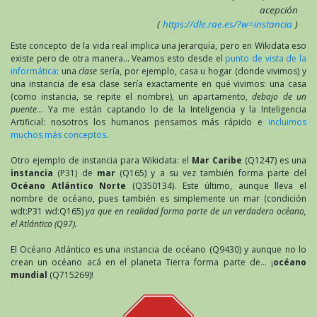
acepción
(
https://dle.rae.es/?w=instancia
)
Este concepto de la vida real implica una jerarquía, pero en Wikidata eso
existe pero de otra manera… Veamos esto desde el
punto de vista de la
informática
: una
clase
sería, por ejemplo, casa u hogar (donde vivimos) y
una instancia de esa clase sería exactamente en qué vivimos: una casa
(como instancia, se repite el nombre), un apartamento,
debajo de un
puente
… Ya me están captando lo de la Inteligencia y la Inteligencia
Artificial: nosotros los humanos pensamos más rápido e
incluimos
muchos más conceptos
.
Otro ejemplo de instancia para Wikidata: el
Mar Caribe
(Q1247) es una
instancia
(P31) de
mar
(Q165) y a su vez también forma parte del
Océano Atlántico Norte
(Q350134). Este último, aunque lleva el
nombre de océano, pues también es simplemente un mar (condición
wdt:P31 wd:Q165)
ya que en realidad forma parte de un verdadero océano,
el Atlántico
(Q97).
El Océano Atlántico es una instancia de océano (Q9430) y aunque no lo
crean un océano acá en el planeta Tierra forma parte de… ¡
océano
mundial
(Q715269)!