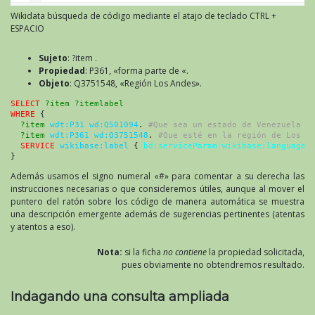
Wikidata búsqueda de código mediante el atajo de teclado CTRL +
ESPACIO
Sujeto
: ?item .
Propiedad
: P361, «forma parte de «.
Objeto
: Q3751548, «Región Los Andes».
SELECT
?item ?itemlabel
WHERE
 {
?item
wdt:P31 wd:Q501094
. 
#Que sea un estado de Venezuela
?item
wdt:P361 wd:Q3751548
. 
#Que esté en la región de Los A
SERVICE
wikibase:label
 { 
bd:serviceParam wikibase:language
}
Además usamos el signo numeral «#» para comentar a su derecha las
instrucciones necesarias o que consideremos útiles, aunque al mover el
puntero del ratón sobre los código de manera automática se muestra
una descripción emergente además de sugerencias pertinentes (atentas
y atentos a eso).
Nota:
si la ficha
no contiene
la propiedad solicitada,
pues obviamente no obtendremos resultado.
Indagando una consulta ampliada