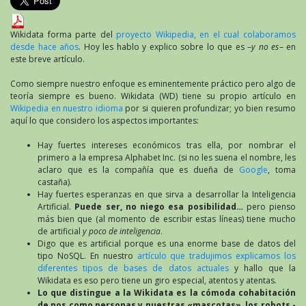
Wikidata forma parte del
proyecto Wikipedia, en el cual colaboramos
desde hace años
. Hoy les hablo y explico sobre lo que es –
y no es
– en
este breve artículo.
Como siempre nuestro enfoque es eminentemente práctico pero algo de
teoría siempre es bueno. Wikidata (WD) tiene su propio artículo en
Wikipedia en nuestro idioma
por si quieren profundizar; yo bien resumo
aquí lo que considero los aspectos importantes:
Hay fuertes intereses económicos tras ella, por nombrar el
primero a la empresa Alphabet Inc. (si no les suena el nombre, les
aclaro que es la compañía que es dueña de
Google
, toma
castaña).
Hay fuertes esperanzas en que sirva a desarrollar la Inteligencia
Artificial.
Puede ser, no niego esa posibilidad…
pero pienso
más bien que (al momento de escribir estas líneas) tiene mucho
de artificial
y poco de inteligencia
.
Digo que es artificial porque es una enorme base de datos del
tipo NoSQL. En nuestro
artículo que tradujimos explicamos los
diferentes tipos de bases de datos actuales
y hallo que la
Wikidata es eso pero tiene un giro especial, atentos y atentas.
Lo que distingue a la Wikidata es la cómoda cohabitación
de nos como personas y nuestras «mascotas», los robots -