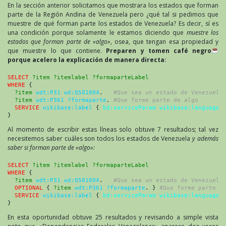
En la sección anterior solicitamos que mostrara los estados que forman
parte de la Región Andina de Venezuela pero ¿qué tal si pedimos que
muestre de qué forman parte los estados de Venezuela? Es decir, sí es
una condición porque solamente le estamos diciendo que
muestre los
estados que forman parte de «algo»
, osea, que tengan esa propiedad y
que muestre lo que contiene.
Preparen y tomen café negro
porque acelero la explicación de manera directa:
SELECT
?item ?itemlabel ?formaparteLabel
WHERE
 {
?item
wdt:P31 wd:Q501094
.   
#Que sea un estado de Venezuela
?item
wdt:P361 ?formaparte
. 
#Que forme parte de algo
SERVICE
wikibase:label
 { 
bd:serviceParam wikibase:language
}
Al momento de escribir estas líneas solo obtuve 7 resultados; tal vez
necesitemos saber cuáles son todos los estados de Venezuela
y además
saber si forman parte de «algo»:
SELECT
?item ?itemlabel ?formaparteLabel
WHERE
 {
?item
wdt:P31 wd:Q501094
.   
#Que sea un estado de Venezuela
OPTIONAL
 { 
?item
wdt:P361 ?formaparte
. } 
#Que forme parte d
SERVICE
wikibase:label
 { 
bd:serviceParam wikibase:language
}
En esta oportunidad obtuve 25 resultados y revisando a simple vista