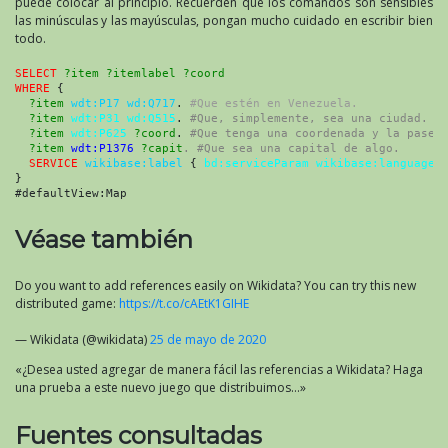
puede colocar al principio. Recuerden que los comandos son sensibles
las minúsculas y las mayúsculas, pongan mucho cuidado en escribir bien
todo.
SELECT
?item ?itemlabel ?coord
WHERE
 {
?item
wdt:P17 wd:Q717
. 
#Que estén en Venezuela.
?item
wdt:P31 wd:Q515
. 
#Que, simplemente, sea una ciudad.
?item
wdt:P625 
?coord
. 
#Que tenga una coordenada y la pase 
  ?item
wdt:P1376
?capit
. #Que sea una capital de algo.
SERVICE
wikibase:label
 { 
bd:serviceParam wikibase:language
}
#defaultView:Map
Véase también
Do you want to add references easily on Wikidata? You can try this new
distributed game:
https://t.co/cAEtK1GIHE
— Wikidata (@wikidata)
25 de mayo de 2020
«¿Desea usted agregar de manera fácil las referencias a Wikidata? Haga
una prueba a este nuevo juego que distribuimos…»
Fuentes consultadas