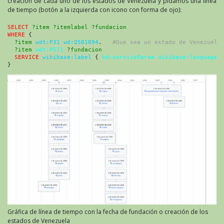
creación de cada uno de los estados de Venezuela y pidamos una línea
de tiempo (botón a la izquierda con icono con forma de ojo):
SELECT
?item ?itemlabel ?fundacion
WHERE
 {
?item
wdt:P31 wd:Q501094
.   
#Que sea un estado de Venezuela
?item
wdt:P571
?fundacion
SERVICE
wikibase:label
 { 
bd:serviceParam wikibase:language
}
Gráfica de línea de tiempo con la fecha de fundación o creación de los
estados de Venezuela