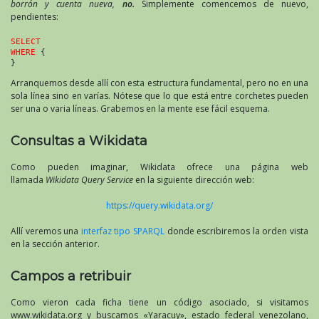
borrón y cuenta nueva,
no.
Simplemente comencemos de nuevo,
pendientes:
SELECT
WHERE
 {
}
Arranquemos desde allí con esta estructura fundamental, pero no en una
sola línea sino en varías. Nótese que lo que está entre corchetes pueden
ser una o varia líneas. Grabemos en la mente ese fácil esquema.
Consultas a Wikidata
Como pueden imaginar, Wikidata ofrece una página web
llamada
Wikidata Query Service
en la siguiente dirección web:
https://query.wikidata.org/
Allí veremos una
interfaz tipo SPARQL
donde escribiremos la orden vista
en la sección anterior.
Campos a retribuir
Como vieron cada ficha tiene un código asociado, si visitamos
www.wikidata.org y buscamos «Yaracuy», estado federal venezolano,