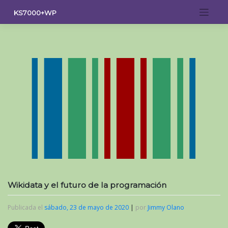
Saltar
KS7000+WP
al
contenido
Wikidata y el futuro de la programación
Publicada el
sábado, 23 de mayo de 2020
|
por
Jimmy Olano