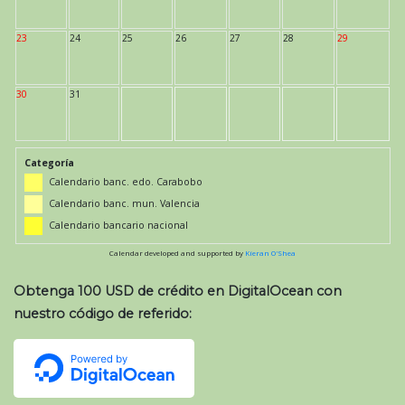
23
24
25
26
27
28
29
30
31
Categoría
Calendario banc. edo. Carabobo
Calendario banc. mun. Valencia
Calendario bancario nacional
Calendar developed and supported by
Kieran O'Shea
Obtenga 100 USD de crédito en DigitalOcean con
nuestro código de referido: