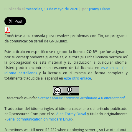
Publicada el
miércoles, 13 de mayo de 2020
|
por
Jimmy Olano
Conéctese a su consola para resolver problemas con Tio, un programa
de comunicación serial de GNU/Linux.
Este artículo en específico se rige por la licencia
CC-BY
que fue asignada
por su correspondiente(s) autor(es) o autora(s). Dicha licencia permite así
la propagación de este material y su traducción a cualquier idioma.
Usted podrá encontrar un resumen de tal licencia en
este enlace (en
idioma castellano)
y la licencia en sí misma de forma completa y
totalmente traducida al español en
este otro enlace
.
This article is under
License Creative Commons Attribution 4.0 International
.
Traducción del idioma inglés al idioma castellano del artículo publicado
enOpensource.Com por el sr.
Alan Formy-Duval
y titulado originalmente
«
Serial communication on modern Linux
».
Sometimes we still need RS-232 when deploying servers, so I wrote about