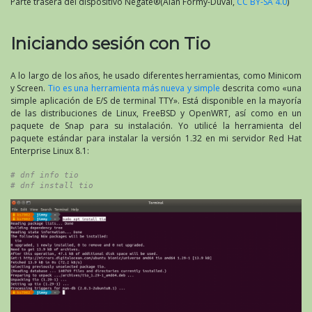
Parte trasera del dispositivo Negate®(Alan Formy-Duval,
CC BY-SA 4.0
)
Iniciando sesión con Tio
A lo largo de los años, he usado diferentes herramientas, como Minicom
y Screen.
Tio es una herramienta más nueva y simple
descrita como «una
simple aplicación de E/S de terminal TTY». Está disponible en la mayoría
de las distribuciones de Linux, FreeBSD y OpenWRT, así como en un
paquete de Snap para su instalación. Yo utilicé la herramienta del
paquete estándar para instalar la versión 1.32 en mi servidor Red Hat
Enterprise Linux 8.1:
# dnf info tio
# dnf install tio