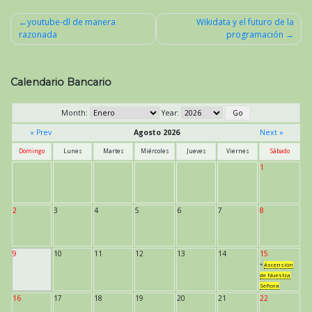
youtube-dl de manera
Wikidata y el futuro de la
razonada
programación
Navegación
de
entradas
Calendario Bancario
Month:
Year:
« Prev
Agosto 2026
Next »
Domingo
Lunes
Martes
Miércoles
Jueves
Viernes
Sábado
1
2
3
4
5
6
7
8
9
10
11
12
13
14
15
*
Ascensión
de Nuestra
Señora
16
17
18
19
20
21
22