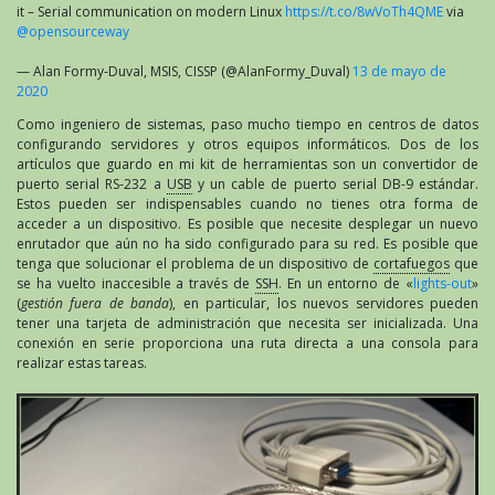
it – Serial communication on modern Linux
https://t.co/8wVoTh4QME
via
@opensourceway
— Alan Formy-Duval, MSIS, CISSP (@AlanFormy_Duval)
13 de mayo de
2020
Como ingeniero de sistemas, paso mucho tiempo en centros de datos
configurando servidores y otros equipos informáticos. Dos de los
artículos que guardo en mi kit de herramientas son un convertidor de
puerto serial RS-232 a
USB
y un cable de puerto serial DB-9 estándar.
Estos pueden ser indispensables cuando no tienes otra forma de
acceder a un dispositivo. Es posible que necesite desplegar un nuevo
enrutador que aún no ha sido configurado para su red. Es posible que
tenga que solucionar el problema de un dispositivo de
cortafuegos
que
se ha vuelto inaccesible a través de
SSH
. En un entorno de «
lights-out
»
(
gestión fuera de banda
), en particular, los nuevos servidores pueden
tener una tarjeta de administración que necesita ser inicializada. Una
conexión en serie proporciona una ruta directa a una consola para
realizar estas tareas.