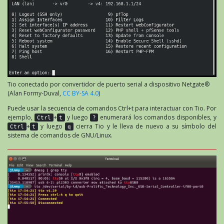
Tio conectado por convertidor de puerto serial a dispositivo Netgate®
(Alan Formy-Duval,
CC BY-SA 4.0
)
Puede usar la secuencia de comandos Ctrl+t para interactuar con Tio. Por
ejemplo,
+
y luego
enumerará los comandos disponibles, y
Ctrl
t
?
+
y luego
cierra Tio y le lleva de nuevo a su símbolo del
Ctrl
t
q
sistema de comandos de GNU/Linux.