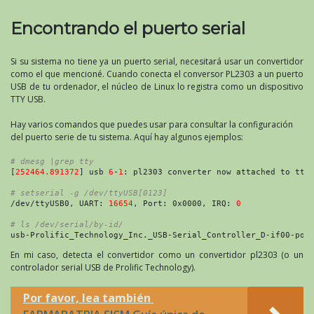
Encontrando el puerto serial
Si su sistema no tiene ya un puerto serial, necesitará usar un convertidor
como el que mencioné. Cuando conecta el conversor PL2303 a un puerto
USB de tu ordenador, el núcleo de Linux lo registra como un dispositivo
TTY USB.
Hay varios comandos que puedes usar para consultar la configuración
del puerto serie de tu sistema. Aquí hay algunos ejemplos:
# dmesg |grep tty
[
252464.891372
] usb 
6
-
1
: pl2303 converter now attached to tty
# setserial -g /dev/ttyUSB[0123]
/dev/ttyUSB0, UART: 
16654
, Port: 0x0000, IRQ: 
0
# ls /dev/serial/by-id/
usb-Prolific_Technology_Inc._USB-Serial_Controller_D-if00-por
En mi caso, detecta el convertidor como un convertidor pl2303 (o un
controlador serial USB de Prolific Technology).
Por favor, lea también