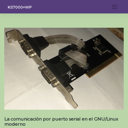
Saltar
KS7000+WP
al
contenido
La comunicación por puerto serial en el GNU/Linux
moderno