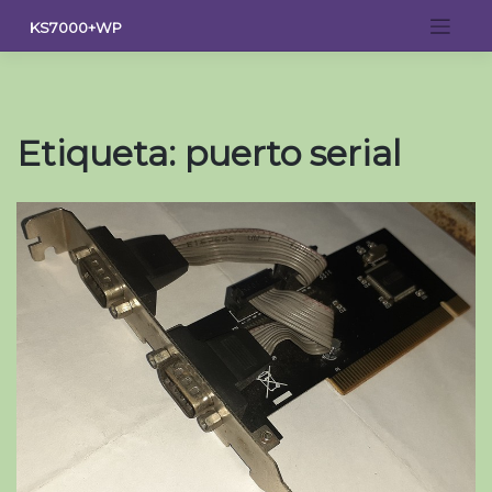
Saltar
KS7000+WP
al
contenido
Etiqueta:
puerto serial