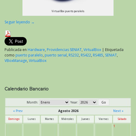
VirtualBox puerto paralelo.
Seguir leyendo
→
Publicada en
Hardware
,
Providencias SENIAT
,
VirtualBox
|
Etiquetada
como
puerto paralelo
,
puerto serial
,
RS232
,
RS422
,
RS485
,
SENIAT
,
VBoxManage
,
VirtualBox
Calendario Bancario
Month:
Year:
« Prev
Agosto 2026
Next »
Domingo
Lunes
Martes
Miércoles
Jueves
Viernes
Sábado
1