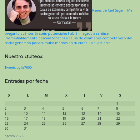
Frases de Carl Sagan - Me
pregunto cuántos Einstein potenciales habrán llegado a sentirse
irremediablemente descorazonados a causa de exámenes competitivos y del
hastío generado por acumular méritos en su currículo a la fuerza.
Nuestro «tuiteo»:
Tweets by ks7000
Entradas por fecha
D
L
M
X
J
V
S
1
2
3
4
5
6
7
8
9
10
11
12
13
14
15
16
17
18
19
20
21
22
23
24
25
26
27
28
29
30
31
agosto 2026