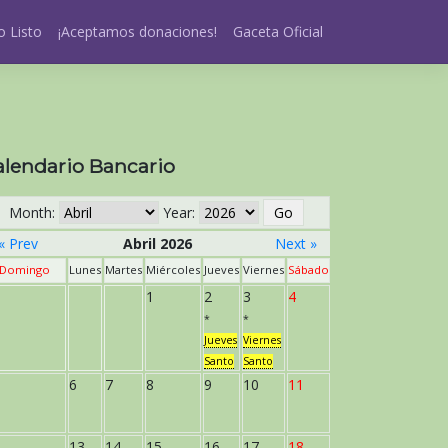
 Listo
¡Aceptamos donaciones!
Gaceta Oficial
alendario Bancario
Month:
Year:
« Prev
Abril 2026
Next »
Domingo
Lunes
Martes
Miércoles
Jueves
Viernes
Sábado
1
2
3
4
*
*
Jueves
Viernes
Santo
Santo
6
7
8
9
10
11
13
14
15
16
17
18