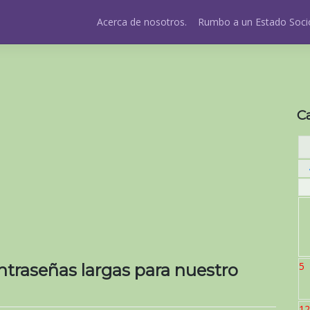
Acerca de nosotros.
Rumbo a un Estado Socio
C
5
traseñas largas para nuestro
12