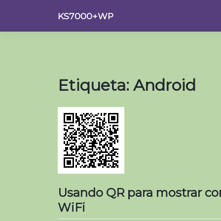
Saltar
KS7000+WP
al
contenido
Etiqueta:
Android
Usando QR para mostrar con
WiFi