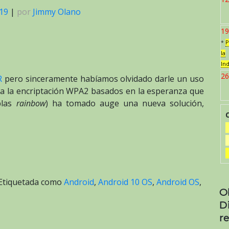
019
|
por
Jimmy Olano
19
*
P
la
In
26
R
pero sinceramente habíamos olvidado darle un uso
s a la encriptación WPA2 basados en la esperanza que
blas
rainbow
) ha tomado auge una nueva solución,
Etiquetada como
Android
,
Android 10 OS
,
Android OS
,
O
D
re