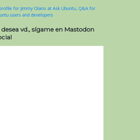
i desea vd., sígame en Mastodon
cial