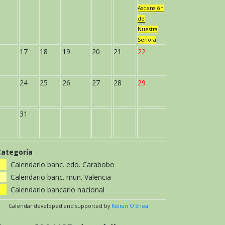
Ascensión
de
Nuestra
Señora
17
18
19
20
21
22
24
25
26
27
28
29
31
Categoría
Calendario banc. edo. Carabobo
Calendario banc. mun. Valencia
Calendario bancario nacional
Calendar developed and supported by
Kieran O'Shea