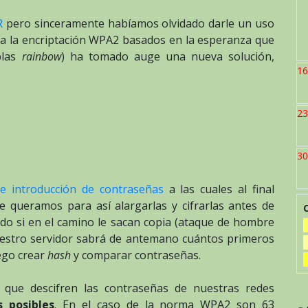
R
pero sinceramente habíamos olvidado darle un uso
s a la encriptación WPA2 basados en la esperanza que
blas
rainbow
) ha tomado auge una nueva solución,
16
23
l
30
re introducción de contraseñas
a las cuales al final
 queramos para así alargarlas y cifrarlas antes de
rado si en el camino le sacan copia (ataque de hombre
nuestro servidor sabrá de antemano cuántos primeros
ego crear
hash
y comparar contraseñas.
ar que descifren las contraseñas de nuestras redes
s posibles
. En el caso de la norma WPA2 son 63