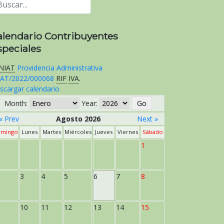
alendario Contribuyentes
speciales
NIAT
Providencia Administrativa
AT/2022/000068
RIF
IVA
.
scargar calendario
Month:
Year:
« Prev
Agosto 2026
Next »
mingo
Lunes
Martes
Miércoles
Jueves
Viernes
Sábado
1
3
4
5
6
7
8
10
11
12
13
14
15