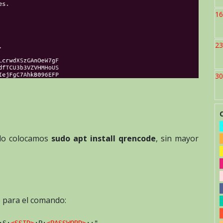
16
23
30
olo colocamos
sudo apt install qrencode
, sin mayor
o para el comando:
;S:
<SSID>
;P:
<PASSWORD>