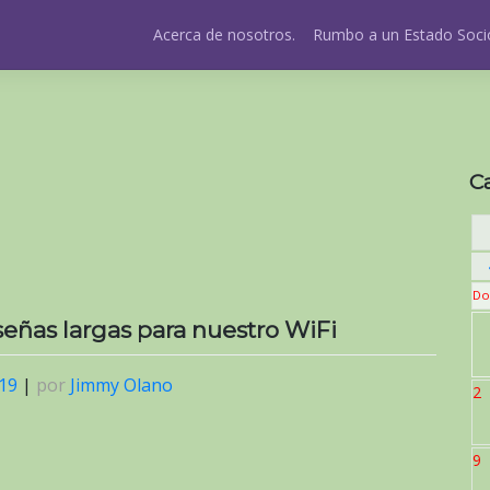
Acerca de nosotros.
Rumbo a un Estado Socio
C
Do
eñas largas para nuestro WiFi
019
|
por
Jimmy Olano
2
9