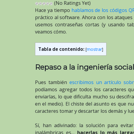
(No Ratings Yet)
Hace ya tiempo
hablamos de los códigos Q
práctico al software. Ahora con los ataque
usemos contraseñas cortas (y usando ta
veamos cómo.
Tabla de contenido:
[
mostrar
]
Repaso a la ingeniería socia
Pues también
escribimos un artículo sob
podíamos agregar todos los caracteres que
enviarlas, lo que dificulta mucho su descif
en el medio). El chiste del asunto es que 
caracteres tomar y descartar los demás y lu
Sí, han adivinado: la solución para evit
inalámbricas es…
hacerlas lo más larga