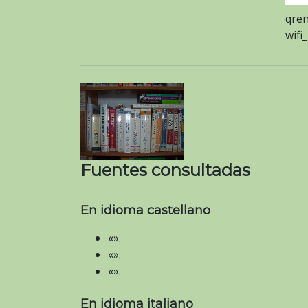
qren
wifi
Fuentes consultadas
En idioma castellano
«».
«».
«».
En idioma italiano