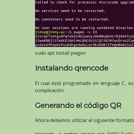
sudo apt install pwgen
Instalando qrencode
El cual está programado en lenguaje C, s
complicación.
Generando el código QR
Ahora debemos utilizar el siguiente format
qrencode -o nombre_imagen.png "WIFI:T:
WPA