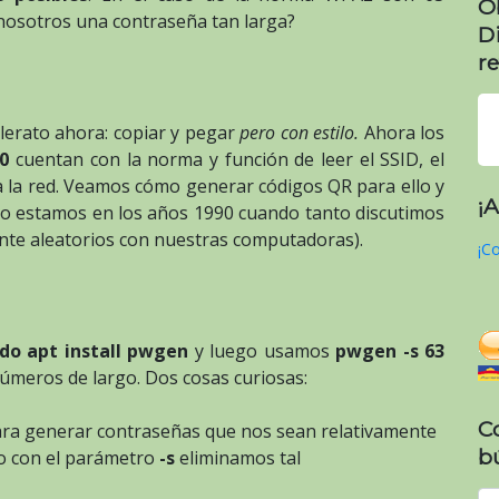
O
nosotros una contraseña tan larga?
D
re
lerato ahora: copiar y pegar
pero con estilo.
Ahora los
0
cuentan con la norma y función de leer el SSID, el
lta la red. Veamos cómo generar códigos QR para ello y
¡
no estamos en los años 1990 cuando tanto discutimos
e aleatorios con nuestras computadoras).
¡Co
do apt install pwgen
y luego usamos
pwgen -s 63
úmeros de largo. Dos cosas curiosas:
C
a generar contraseñas que nos sean relativamente
b
ero con el parámetro
-s
eliminamos tal