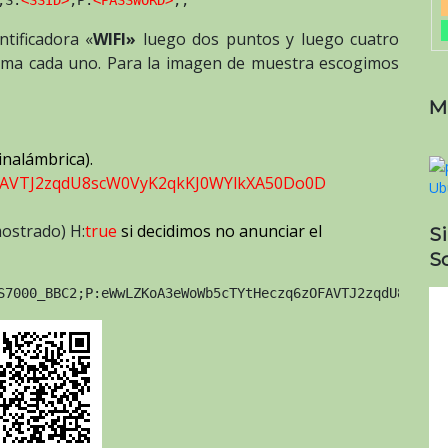
tificadora «
WIFI»
luego dos puntos y luego cuatro
oma cada uno. Para la imagen de muestra escogimos
M
 inalámbrica).
AVTJ2zqdU8scW0VyK2qkKJ0WYlkXA50Do0D
mostrado) H:
true
si decidimos no anunciar el
S
So
S7000_BBC2;P:eWwLZKoA3eWoWb5cTYtHeczq6zOFAVTJ2zqdU8scW0V