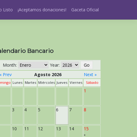
 Listo
¡Aceptamos donaciones!
Gaceta Oficial
alendario Bancario
Month:
Year:
« Prev
Agosto 2026
Next »
mingo
Lunes
Martes
Miércoles
Jueves
Viernes
Sábado
1
3
4
5
6
7
8
10
11
12
13
14
15
*