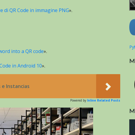
ore di QR Code in immagine PNG
».
Pyt
word into a QR code
».
M
Code in Android 10
».
 e Instancias
Powered by
Inline Related Posts
M