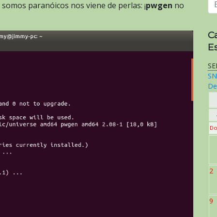
i somos paranóicos nos viene de perlas: ¡
pwgen
no
C
E
SE
SN
De
Do
2
9