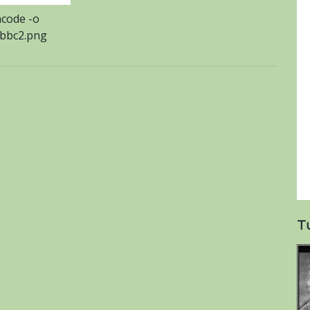
code -o
_bbc2.png
T