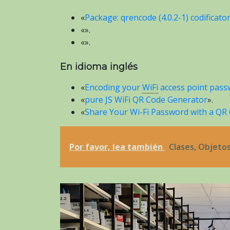
«
Package: qrencode (4.0.2-1) codificat
«».
«».
En idioma inglés
«
Encoding your
WiFi
access point pass
«
pure JS WiFi QR Code Generator
».
«
Share Your Wi-Fi Password with a QR 
Por favor, lea también
Clases, Objetos