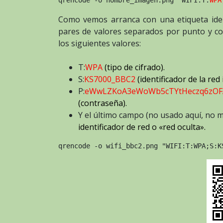
Como vemos arranca con una etiqueta iden
pares de valores separados por punto y c
los siguientes valores:
T:
WPA
(tipo de cifrado).
S:
KS7000_BBC2
(identificador de la red
P:
eWwLZKoA3eWoWb5cTYtHeczq6zOF
(contraseña).
Y el último campo (no usado aquí, no 
identificador de red o «red oculta».
qrencode -o wifi_bbc2.png "WIFI:T:WPA;S:K