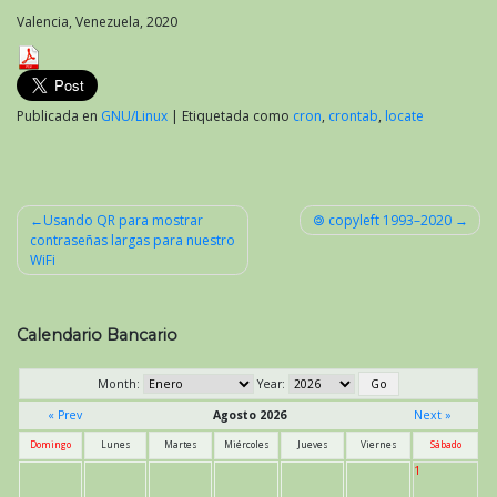
Valencia, Venezuela, 2020
Publicada en
GNU/Linux
|
Etiquetada como
cron
,
crontab
,
locate
Usando QR para mostrar
🄯 copyleft 1993–2020
contraseñas largas para nuestro
Navegación
WiFi
de
entradas
Calendario Bancario
Month:
Year:
« Prev
Agosto 2026
Next »
Domingo
Lunes
Martes
Miércoles
Jueves
Viernes
Sábado
1