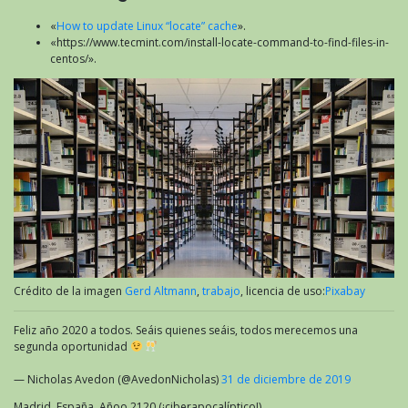
«
How to update Linux “locate” cache
».
«https://www.tecmint.com/install-locate-command-to-find-files-in-
centos/».
Crédito de la imagen
Gerd Altmann
,
trabajo
, licencia de uso:
Pixabay
Feliz año 2020 a todos. Seáis quienes seáis, todos merecemos una
segunda oportunidad
— Nicholas Avedon (@AvedonNicholas)
31 de diciembre de 2019
Madrid, España, Añoo 2120 (¡ciberapocalíptico!)