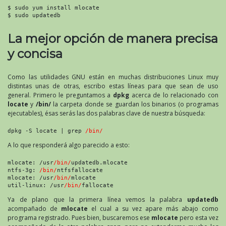
$ sudo yum install mlocate
$ sudo updatedb
La mejor opción de manera precisa
y concisa
Como las utilidades GNU están en muchas distribuciones Linux muy
distintas unas de otras, escribo estas líneas para que sean de uso
general. Primero le preguntamos a
dpkg
acerca de lo relacionado con
locate
y
/bin/
la carpeta donde se guardan los binarios (o programas
ejecutables), ésas serás las dos palabras clave de nuestra búsqueda:
dpkg -S locate | grep 
/bin/
A lo que responderá algo parecido a esto:
mlocate: /usr
/bin/
updatedb.mlocate
ntfs-3g: 
/bin/
ntfsfallocate
mlocate: /usr
/bin/
mlocate
util-linux: /usr
/bin/
fallocate
Ya de plano que la primera línea vemos la palabra
updatedb
acompañado de
mlocate
el cual a su vez apare más abajo como
programa registrado. Pues bien, buscaremos ese
mlocate
pero esta vez