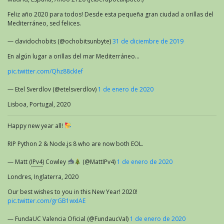
Feliz año 2020 para todos! Desde esta pequeña gran ciudad a orillas del
Mediterráneo, sed felices.
— davidochobits (@ochobitsunbyte)
31 de diciembre de 2019
En algún lugar a orillas del mar Mediterráneo…
pic.twitter.com/Qhz88ckIef
— Etel Sverdlov (@etelsverdlov)
1 de enero de 2020
Lisboa, Portugal, 2020
Happy new year all!
RIP Python 2 & Node.js 8 who are now both EOL.
— Matt (
IPv4
) Cowley
(@MattIPv4)
1 de enero de 2020
Londres, Inglaterra, 2020
Our best wishes to you in this New Year! 2020!
pic.twitter.com/grGB1wxIAE
— FundaUC Valencia Oficial (@FundaucVal)
1 de enero de 2020