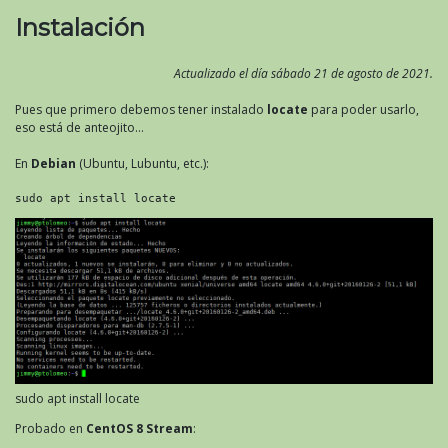
Instalación
Actualizado el día sábado 21 de agosto de 2021.
Pues que primero debemos tener instalado
locate
para poder usarlo,
eso está de anteojito…
En
Debian
(Ubuntu, Lubuntu, etc.):
sudo apt install locate
sudo apt install locate
Probado en
CentOS 8 Stream
: