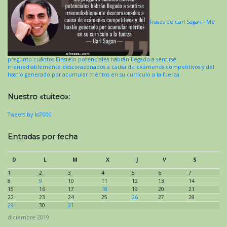
Frases de Carl Sagan - Me
pregunto cuántos Einstein potenciales habrán llegado a sentirse
irremediablemente descorazonados a causa de exámenes competitivos y del
hastío generado por acumular méritos en su currículo a la fuerza.
Nuestro «tuiteo»:
Tweets by ks7000
Entradas por fecha
D
L
M
X
J
V
S
1
2
3
4
5
6
7
8
9
10
11
12
13
14
15
16
17
18
19
20
21
22
23
24
25
26
27
28
29
30
31
diciembre 2019