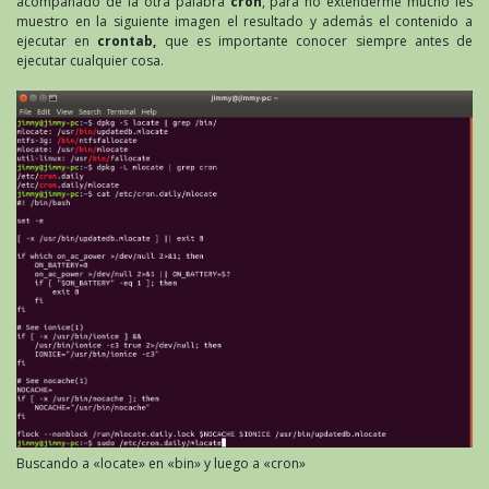
acompañado de la otra palabra
cron
, para no extenderme mucho les
muestro en la siguiente imagen el resultado y además el contenido a
ejecutar en
crontab,
que es importante conocer siempre antes de
ejecutar cualquier cosa.
Buscando a «locate» en «bin» y luego a «cron»