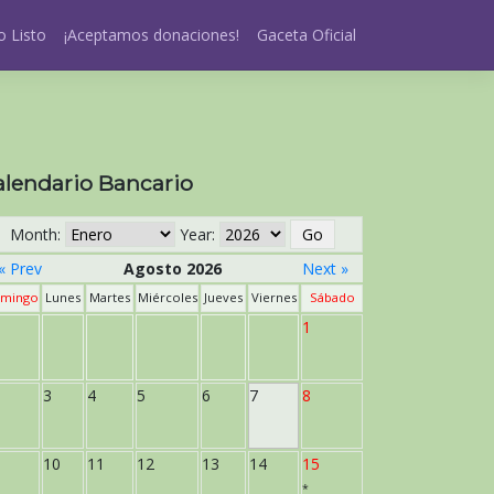
 Listo
¡Aceptamos donaciones!
Gaceta Oficial
alendario Bancario
Month:
Year:
« Prev
Agosto 2026
Next »
mingo
Lunes
Martes
Miércoles
Jueves
Viernes
Sábado
1
3
4
5
6
7
8
10
11
12
13
14
15
*