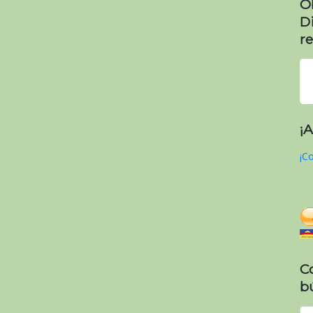
O
D
re
¡
¡Co
C
b