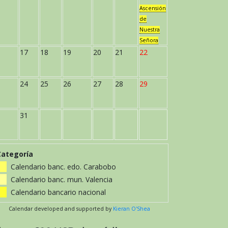
Ascensión
de
Nuestra
Señora
17
18
19
20
21
22
24
25
26
27
28
29
31
Categoría
Calendario banc. edo. Carabobo
Calendario banc. mun. Valencia
Calendario bancario nacional
Calendar developed and supported by
Kieran O'Shea