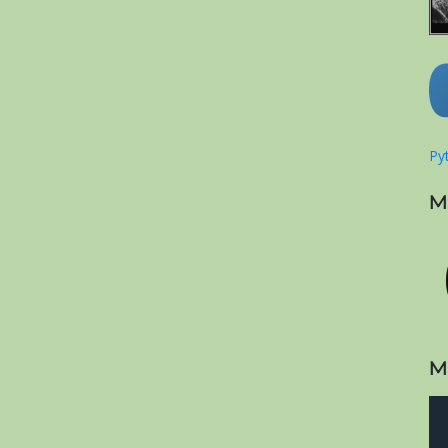
Pyt
M
M