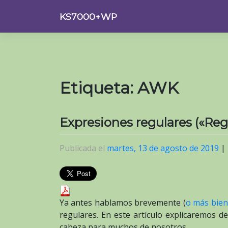
Saltar
KS7000+WP
al
contenido
Etiqueta:
AWK
Expresiones regulares («Reg
Publicada el
martes, 13 de agosto de 2019
|
Ya antes hablamos brevemente (
o más bien
regulares. En este artículo explicaremos d
cabeza para muchos de nosotros.