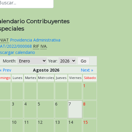
alendario Contribuyentes
speciales
NIAT
Providencia Administrativa
AT/2022/000068
RIF
IVA
.
scargar calendario
Month:
Year:
« Prev
Agosto 2026
Next »
mingo
Lunes
Martes
Miércoles
Jueves
Viernes
Sábado
1
3
4
5
6
7
8
10
11
12
13
14
15