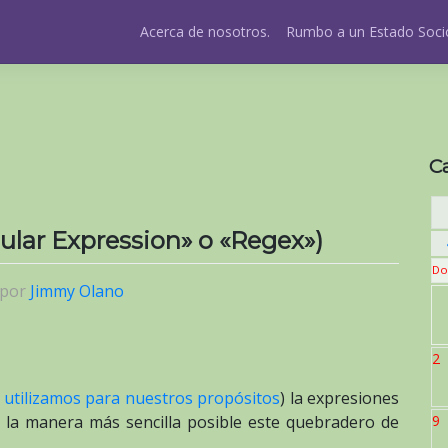
Acerca de nosotros.
Rumbo a un Estado Socio
C
ular Expression» o «Regex»)
Do
por
Jimmy Olano
2
 utilizamos para nuestros propósitos
) la expresiones
e la manera más sencilla posible este quebradero de
9