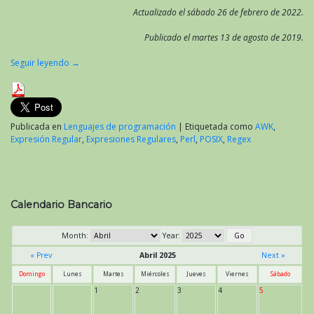
Actualizado el sábado 26 de febrero de 2022.
Publicado el martes 13 de agosto de 2019.
Seguir leyendo
→
Publicada en
Lenguajes de programación
|
Etiquetada como
AWK
,
Expresión Regular
,
Expresiones Regulares
,
Perl
,
POSIX
,
Regex
Calendario Bancario
Month:
Year:
« Prev
Abril 2025
Next »
Domingo
Lunes
Martes
Miércoles
Jueves
Viernes
Sábado
1
2
3
4
5