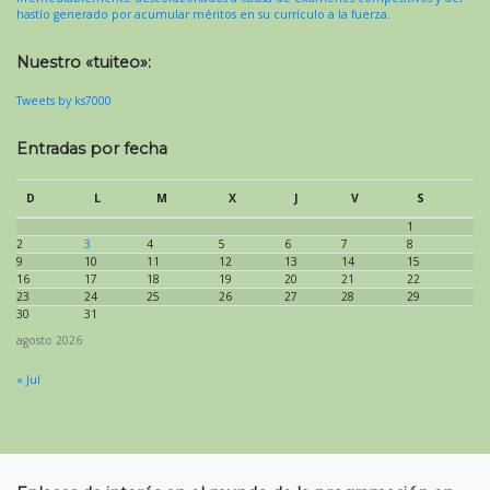
hastío generado por acumular méritos en su currículo a la fuerza.
Nuestro «tuiteo»:
Tweets by ks7000
Entradas por fecha
D
L
M
X
J
V
S
1
2
3
4
5
6
7
8
9
10
11
12
13
14
15
16
17
18
19
20
21
22
23
24
25
26
27
28
29
30
31
agosto 2026
« Jul