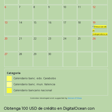
6
7
8
9
10
11
12
13
14
15
16
17
18
19
*
Precursor de
la
Independencia
20
21
22
23
24
25
26
27
28
29
30
Categoría
Calendario banc. edo. Carabobo
Calendario banc. mun. Valencia
Calendario bancario nacional
Calendar developed and supported by
Kieran O'Shea
Obtenga 100 USD de crédito en DigitalOcean con