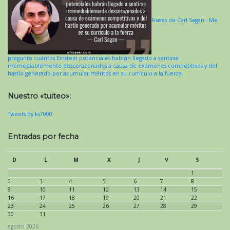
Frases de Carl Sagan - Me
pregunto cuántos Einstein potenciales habrán llegado a sentirse
irremediablemente descorazonados a causa de exámenes competitivos y del
hastío generado por acumular méritos en su currículo a la fuerza.
Nuestro «tuiteo»:
Tweets by ks7000
Entradas por fecha
D
L
M
X
J
V
S
1
2
3
4
5
6
7
8
9
10
11
12
13
14
15
16
17
18
19
20
21
22
23
24
25
26
27
28
29
30
31
agosto 2026