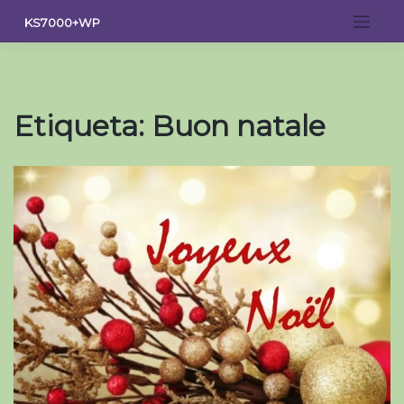
Saltar
KS7000+WP
al
contenido
Etiqueta:
Buon natale