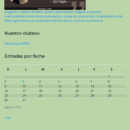
pregunto cuántos Einstein potenciales habrán llegado a sentirse
irremediablemente descorazonados a causa de exámenes competitivos y del
hastío generado por acumular méritos en su currículo a la fuerza.
Nuestro «tuiteo»:
Tweets by ks7000
Entradas por fecha
D
L
M
X
J
V
S
1
2
3
4
5
6
7
8
9
10
11
12
13
14
15
16
17
18
19
20
21
22
23
24
25
26
27
28
29
30
31
agosto 2026
« Jul