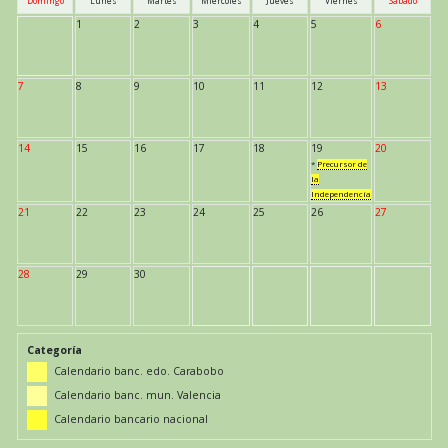
Domingo
Lunes
Martes
Miércoles
Jueves
Viernes
Sábado
1
2
3
4
5
6
7
8
9
10
11
12
13
14
15
16
17
18
19
20
*
Precursor de
la
Independencia
21
22
23
24
25
26
27
28
29
30
Categoría
Calendario banc. edo. Carabobo
Calendario banc. mun. Valencia
Calendario bancario nacional