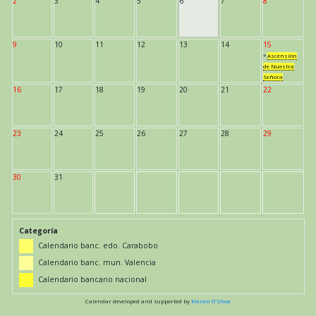
2
3
4
5
6
7
8
9
10
11
12
13
14
15
*
Ascensión
de Nuestra
Señora
16
17
18
19
20
21
22
23
24
25
26
27
28
29
30
31
Categoría
Calendario banc. edo. Carabobo
Calendario banc. mun. Valencia
Calendario bancario nacional
Calendar developed and supported by
Kieran O'Shea