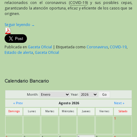
relacionados con el coronavirus (
COVID-19
) y sus posibles cepas,
garantizando la atención oportuna, eficaz y eficiente de los casos que se
originen.
Seguir leyendo
→
Publicada en
Gaceta Oficial
|
Etiquetada como
Coronavirus
,
COVID-19
,
Estado de alerta
,
Gaceta Oficial
Calendario Bancario
Month:
Year:
« Prev
Agosto 2026
Next »
Domingo
Lunes
Martes
Miércoles
Jueves
Viernes
Sábado
1