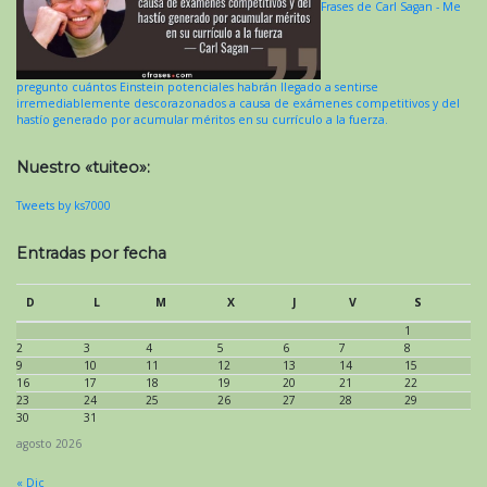
Frases de Carl Sagan - Me
pregunto cuántos Einstein potenciales habrán llegado a sentirse
irremediablemente descorazonados a causa de exámenes competitivos y del
hastío generado por acumular méritos en su currículo a la fuerza.
Nuestro «tuiteo»:
Tweets by ks7000
Entradas por fecha
D
L
M
X
J
V
S
1
2
3
4
5
6
7
8
9
10
11
12
13
14
15
16
17
18
19
20
21
22
23
24
25
26
27
28
29
30
31
agosto 2026
« Dic