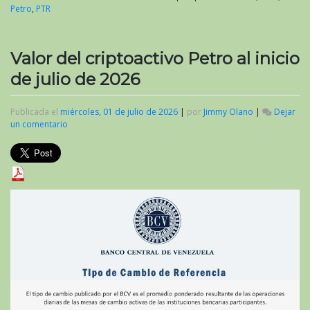
Petro
,
PTR
Valor del criptoactivo Petro al inicio
de julio de 2026
Publicada el
miércoles, 01 de julio de 2026
|
por
Jimmy Olano
|
Dejar
un comentario
en
Valor
del
criptoactivo
Petro
al
inicio
de
julio
de
2026