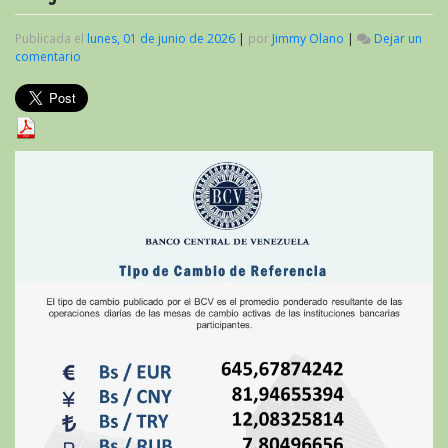
Publicada el
lunes, 01 de junio de 2026
|
por
Jimmy Olano
|
Dejar un
comentario
en
Valor
del
criptoactivo
Petro
al
inicio
de
junio
de
2026