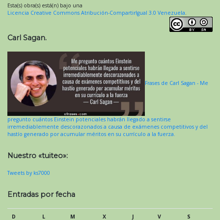
Esta(s) obra(s) está(n) bajo una
Licencia Creative Commons Atribución-CompartirIgual 3.0 Venezuela
.
Carl Sagan.
Frases de Carl Sagan - Me
pregunto cuántos Einstein potenciales habrán llegado a sentirse
irremediablemente descorazonados a causa de exámenes competitivos y del
hastío generado por acumular méritos en su currículo a la fuerza.
Nuestro «tuiteo»:
Tweets by ks7000
Entradas por fecha
D
L
M
X
J
V
S