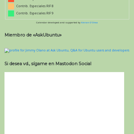
Contrib. Especiales RIF 8
Contrib. Especiales RIF 9
Calendar developed and supported by
Kieran O'Shea
Miembro de «AskUbuntu»
Si desea vd., sígame en Mastodon Social