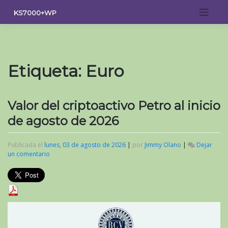
Saltar
KS7000+WP
al
contenido
Etiqueta:
Euro
Valor del criptoactivo Petro al inicio
de agosto de 2026
Publicada el
lunes, 03 de agosto de 2026
|
por
Jimmy Olano
|
Dejar
un comentario
en
Valor
del
criptoactivo
Petro
al
inicio
de
agosto