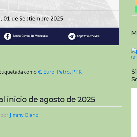
M
S
Etiquetada como
€
,
Euro
,
Petro
,
PTR
So
 al inicio de agosto de 2025
|
por
Jimmy Olano