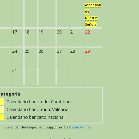
Ascensión
de
Nuestra
Señora
17
18
19
20
21
22
24
25
26
27
28
29
31
Categoría
Calendario banc. edo. Carabobo
Calendario banc. mun. Valencia
Calendario bancario nacional
Calendar developed and supported by
Kieran O'Shea