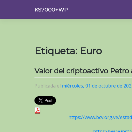
Saltar
KS7000+WP
al
contenido
Etiqueta:
Euro
Valor del criptoactivo Petro
Publicada el
miércoles, 01 de octubre de 202
https://www.bcv.org.ve/estad
https://www.ins