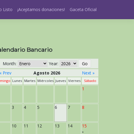
 Listo
¡Aceptamos donaciones!
Gaceta Oficial
alendario Bancario
Month:
Year:
« Prev
Agosto 2026
Next »
mingo
Lunes
Martes
Miércoles
Jueves
Viernes
Sábado
1
3
4
5
6
7
8
10
11
12
13
14
15
*