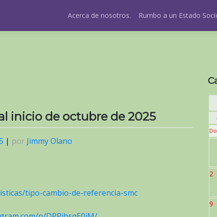
Acerca de nosotros.
Rumbo a un Estado Socio
C
 al inicio de octubre de 2025
Do
5
|
por
Jimmy Olano
2
isticas/tipo-cambio-de-referencia-smc
9
tagram.com/p/DPPibsqE0iM/