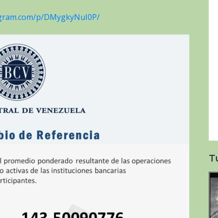
agram.com/p/DMygkyNuI0P/
T