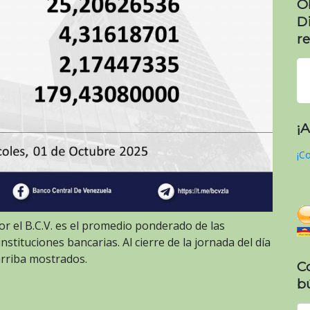
O
D
re
¡
¡Co
or el B.C.V. es el promedio ponderado de las
stituciones bancarias. Al cierre de la jornada del día
arriba mostrados.
C
b