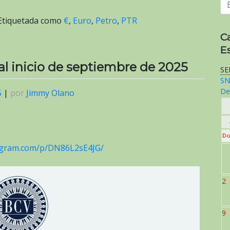
Etiquetada como
€
,
Euro
,
Petro
,
PTR
C
E
 al inicio de septiembre de 2025
SE
SN
De
5
|
por
Jimmy Olano
Do
tagram.com/p/DN86L2sE4JG/
2
9