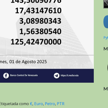
Pyt
M
M
Etiquetada como
€
,
Euro
,
Petro
,
PTR