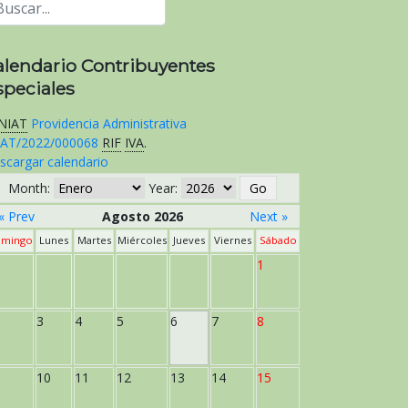
alendario Contribuyentes
speciales
NIAT
Providencia Administrativa
AT/2022/000068
RIF
IVA
.
scargar calendario
Month:
Year:
« Prev
Agosto 2026
Next »
mingo
Lunes
Martes
Miércoles
Jueves
Viernes
Sábado
1
3
4
5
6
7
8
10
11
12
13
14
15