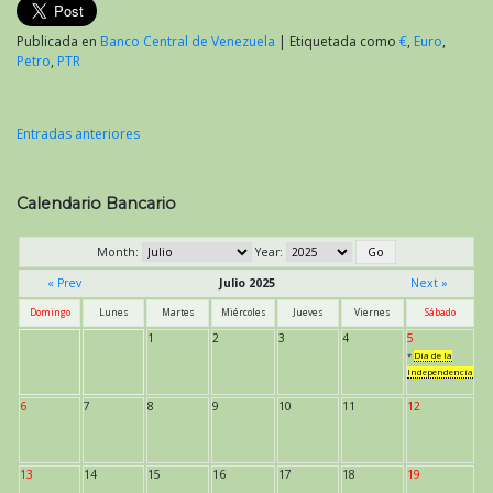
Publicada en
Banco Central de Venezuela
|
Etiquetada como
€
,
Euro
,
Petro
,
PTR
Entradas anteriores
Navegación
de
Calendario Bancario
entradas
Month:
Year:
« Prev
Julio 2025
Next »
Domingo
Lunes
Martes
Miércoles
Jueves
Viernes
Sábado
1
2
3
4
5
*
Día de la
Independencia
6
7
8
9
10
11
12
13
14
15
16
17
18
19