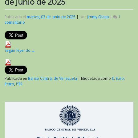
de junio de 2025
Publicada el
martes, 03 de junio de 2025
|
por
Jimmy Olano
|
1
comentario
en
Valor
del
criptoactivo
Petro
al
Seguir leyendo
→
inicio
de
junio
de
2025
Publicada en
Banco Central de Venezuela
|
Etiquetada como
€
,
Euro
,
Petro
,
PTR