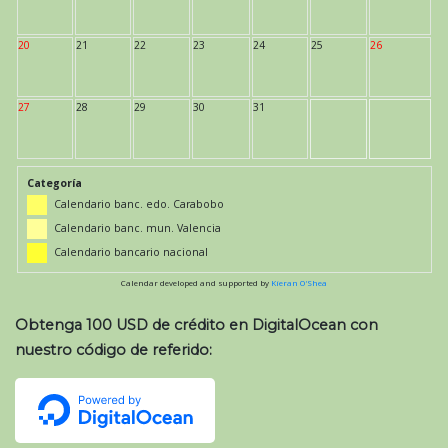
20
21
22
23
24
25
26
27
28
29
30
31
Categoría
Calendario banc. edo. Carabobo
Calendario banc. mun. Valencia
Calendario bancario nacional
Calendar developed and supported by
Kieran O'Shea
Obtenga 100 USD de crédito en DigitalOcean con
nuestro código de referido: