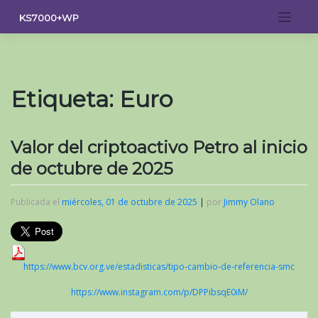
Saltar
KS7000+WP
al
contenido
Etiqueta:
Euro
Valor del criptoactivo Petro al inicio
de octubre de 2025
Publicada el
miércoles, 01 de octubre de 2025
|
por
Jimmy Olano
https://www.bcv.org.ve/estadisticas/tipo-cambio-de-referencia-smc
https://www.instagram.com/p/DPPibsqE0iM/