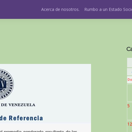
Acerca de nosotros.
Rumbo a un Estado Socio
C
Do
5
12