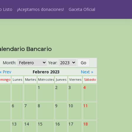
 Listo
¡Aceptamos donaciones!
Gaceta Oficial
alendario Bancario
Month:
Year:
« Prev
Febrero 2023
Next »
mingo
Lunes
Martes
Miércoles
Jueves
Viernes
Sábado
1
2
3
4
6
7
8
9
10
11
13
14
15
16
17
18