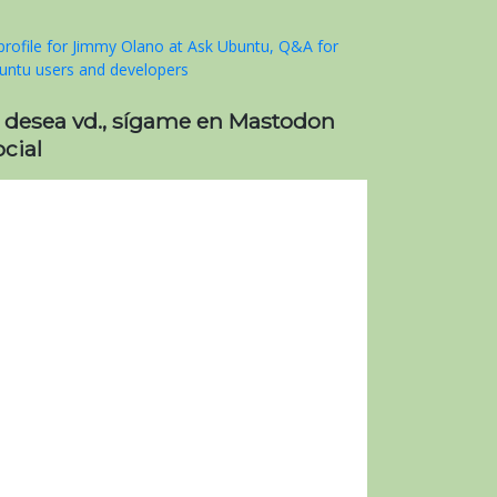
i desea vd., sígame en Mastodon
cial