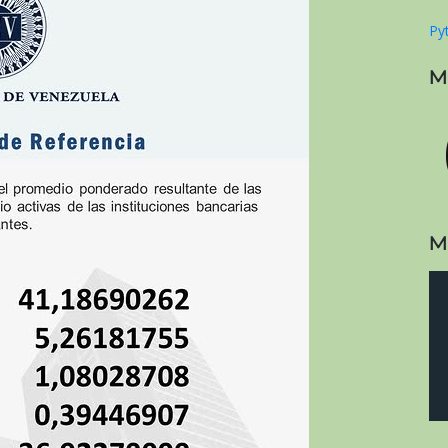
Pyt
M
M