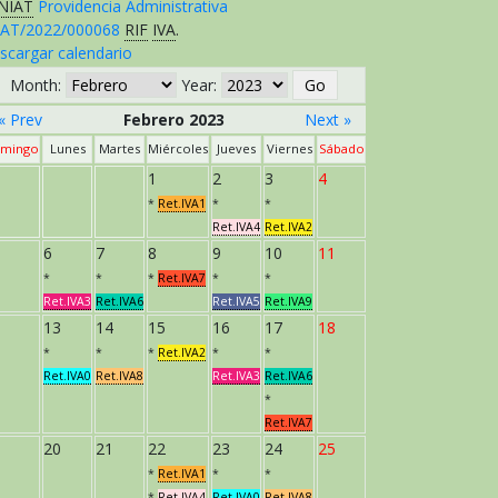
NIAT
Providencia Administrativa
AT/2022/000068
RIF
IVA
.
scargar calendario
Month:
Year:
« Prev
Febrero 2023
Next »
mingo
Lunes
Martes
Miércoles
Jueves
Viernes
Sábado
1
2
3
4
*
Ret.IVA1
*
*
Ret.IVA4
Ret.IVA2
6
7
8
9
10
11
*
*
*
Ret.IVA7
*
*
Ret.IVA3
Ret.IVA6
Ret.IVA5
Ret.IVA9
13
14
15
16
17
18
*
*
*
Ret.IVA2
*
*
Ret.IVA0
Ret.IVA8
Ret.IVA3
Ret.IVA6
*
Ret.IVA7
20
21
22
23
24
25
*
Ret.IVA1
*
*
*
Ret.IVA4
Ret.IVA0
Ret.IVA8