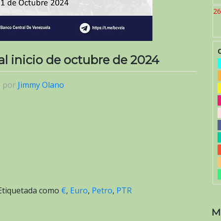
26
 al inicio de octubre de 2024
|
por
Jimmy Olano
Etiquetada como
€
,
Euro
,
Petro
,
PTR
M