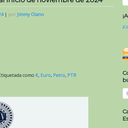
24
|
por
Jimmy Olano
¡
¡Co
C
Etiquetada como
€
,
Euro
,
Petro
,
PTR
b
C
E