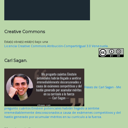
Creative Commons
Esta(s) obra(s) está(n) bajo una
Licencia Creative Commons Atribución-CompartirIgual 3.0 Venezuela
.
Carl Sagan.
Frases de Carl Sagan - Me
pregunto cuántos Einstein potenciales habrán llegado a sentirse
irremediablemente descorazonados a causa de exámenes competitivos y del
hastío generado por acumular méritos en su currículo a la fuerza.