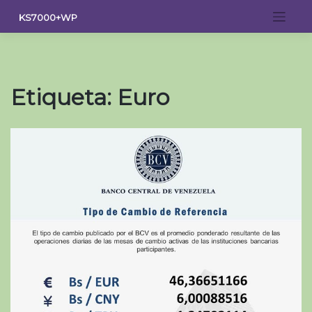
Saltar
KS7000+WP
al
contenido
Etiqueta:
Euro