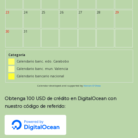
23
24
25
26
27
28
29
30
31
Categoría
Calendario banc. edo. Carabobo
Calendario banc. mun. Valencia
Calendario bancario nacional
Calendar developed and supported by
Kieran O'Shea
Obtenga 100 USD de crédito en DigitalOcean con
nuestro código de referido: