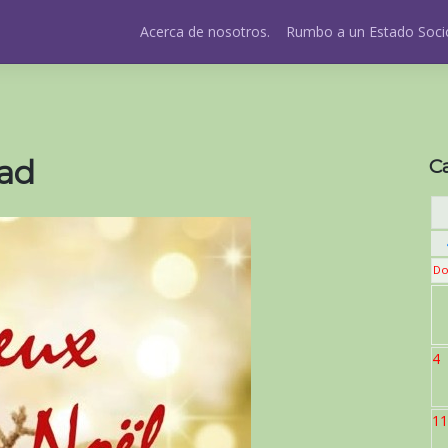
Acerca de nosotros.
Rumbo a un Estado Socio
dad
C
Do
4
11