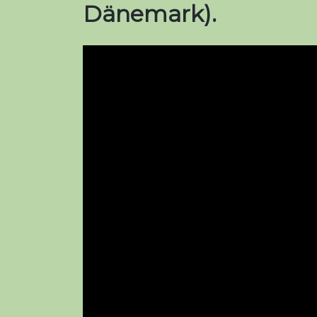
Dänemark)
.