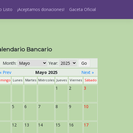
 Listo
¡Aceptamos donaciones!
Gaceta Oficial
alendario Bancario
Month:
Year:
« Prev
Mayo 2025
Next »
mingo
Lunes
Martes
Miércoles
Jueves
Viernes
Sábado
1
2
3
5
6
7
8
9
10
12
13
14
15
16
17