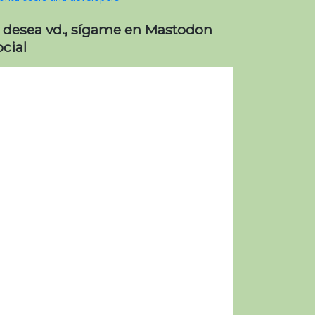
i desea vd., sígame en Mastodon
cial