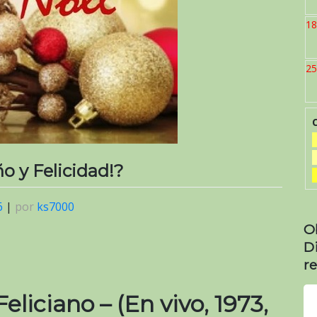
18
25
o y Felicidad!?
6
|
por
ks7000
O
D
re
eliciano – (En vivo, 1973,