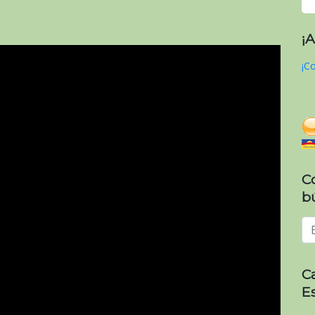
¡
¡Co
C
b
C
E