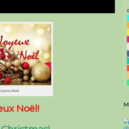
Joyeux Noël
M
eux Noël!