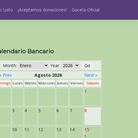
 Listo
¡Aceptamos donaciones!
Gaceta Oficial
alendario Bancario
Month:
Year:
« Prev
Agosto 2026
Next »
mingo
Lunes
Martes
Miércoles
Jueves
Viernes
Sábado
1
3
4
5
6
7
8
10
11
12
13
14
15
*