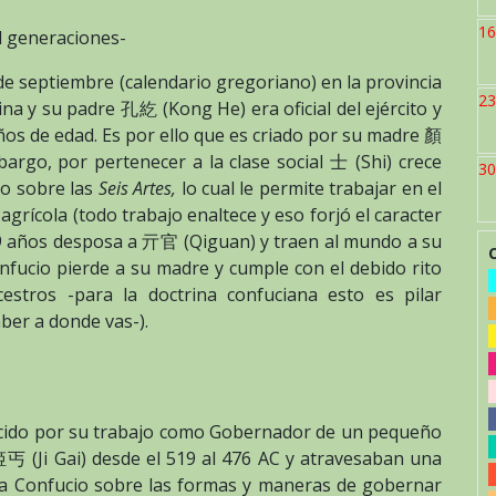
16
 generaciones-
de septiembre (calendario gregoriano) en la provincia
23
 y su padre 孔紇 (Kong He) era oficial del ejército y
ños de edad. Es por ello que es criado por su madre 顏
rgo, por pertenecer a la clase social 士 (Shi) crece
30
do sobre las
Seis Artes,
lo cual le permite trabajar en el
grícola (todo trabajo enaltece y eso forjó el caracter
 19 años desposa a 亓官 (Qiguan) y traen al mundo a su
nfucio pierde a su madre y cumple con el debido rito
stros -para la doctrina confuciana esto es pilar
ber a donde vas-).
ocido por su trabajo como Gobernador de un pequeño
丐 (Ji Gai) desde el 519 al 476 AC y atravesaban una
 a Confucio sobre las formas y maneras de gobernar