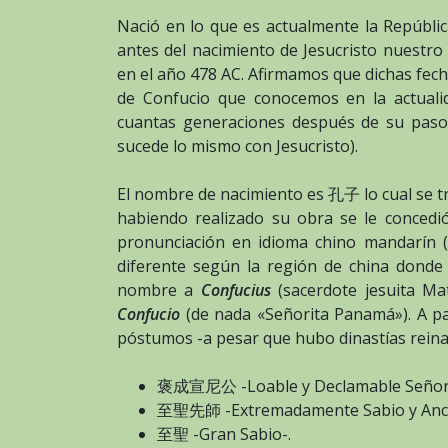
Nació en lo que es actualmente la Repúbl
antes del nacimiento de Jesucristo nuestro
en el año 478 AC. Afirmamos que dichas fech
de Confucio que conocemos en la actualid
cuantas generaciones después de su paso
sucede lo mismo con Jesucristo).
El nombre de nacimiento es 孔子 lo cual se t
habiendo realizado su obra se le conce
pronunciación en idioma chino mandarín (
diferente según la región de china donde
nombre a
Confucius
(sacerdote jesuita Mat
Confucio
(de nada «Señorita Panamá»). A pa
póstumos -a pesar que hubo dinastías reina
褒成宣尼公 -Loable y Declamable Señor 
至聖先師 -Extremadamente Sabio y Ance
至聖 -Gran Sabio-.