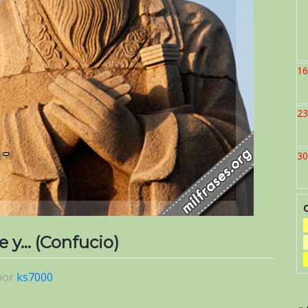
16
23
30
e y… (Confucio)
por
ks7000