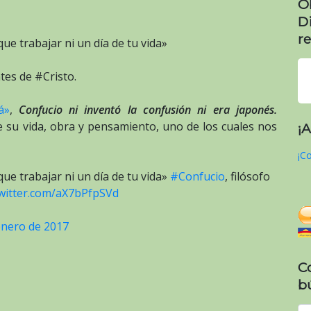
O
D
re
ue trabajar ni un día de tu vida»
tes de #Cristo.
á»
,
Confucio ni inventó la confusión ni era japonés.
 su vida, obra y pensamiento, uno de los cuales nos
¡
¡Co
que trabajar ni un día de tu vida»
#Confucio
, filósofo
twitter.com/aX7bPfpSVd
enero de 2017
C
b