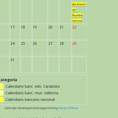
Ascensión
de
Nuestra
Señora
17
18
19
20
21
22
24
25
26
27
28
29
31
Categoría
Calendario banc. edo. Carabobo
Calendario banc. mun. Valencia
Calendario bancario nacional
Calendar developed and supported by
Kieran O'Shea