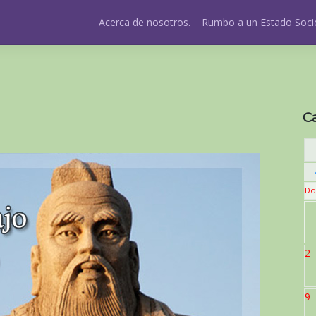
Acerca de nosotros.
Rumbo a un Estado Socio
C
Do
2
9