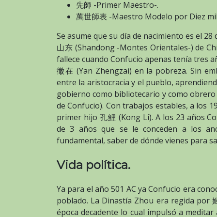
先師 -Primer Maestro-.
萬世師表 -Maestro Modelo por Diez mil
Se asume que su día de nacimiento es el 28 
山东 (Shandong -Montes Orientales-) de China
fallece cuando Confucio apenas tenía tres a
徵在 (Yan Zhengzai) en la pobreza. Sin emba
entre la aristocracia y el pueblo, aprendien
gobierno como bibliotecario y como obrero a
de Confucio). Con trabajos estables, a los
primer hijo 孔鯉 (Kong Li). A los 23 años Co
de 3 años que se le conceden a los ance
fundamental, saber de dónde vienes para sa
Vida política.
Ya para el año 501 AC ya Confucio era con
poblado. La Dinastía Zhou era regida por 姬
época decadente lo cual impulsó a meditar