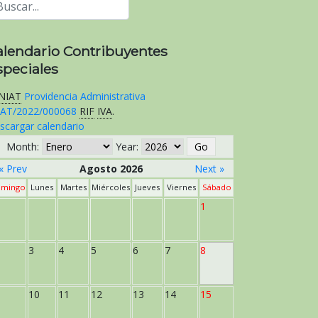
alendario Contribuyentes
speciales
NIAT
Providencia Administrativa
AT/2022/000068
RIF
IVA
.
scargar calendario
Month:
Year:
« Prev
Agosto 2026
Next »
mingo
Lunes
Martes
Miércoles
Jueves
Viernes
Sábado
1
3
4
5
6
7
8
10
11
12
13
14
15