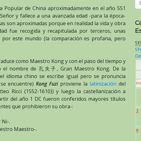
ica Popular de China aproximadamente en el año 551
 Señor y fallece a una avanzada edad -para la época-
C
as son aproximadas porque en realidad la vida y obra
E
ad fue recogida y recapitulada por terceros, unas
 por este mundo (la comparación es profana, pero
SE
SN
De
raduce como Maestro Kong y con el paso del tiempo y
dió el nombre de 孔夫子, Gran Maestro Kong. De la
el idioma chino se escribe igual pero se pronuncia
 se encuentre)
Kong Fuzi
proviene la
latinización
del
Do
teo Ricci {1552-1610}) y luego la castellanización a
rtir del año 1 DC fueron conferidos mayores títulos
ntes que prohibieron su obra-:
2
Ni-.
stro Maestro-.
9