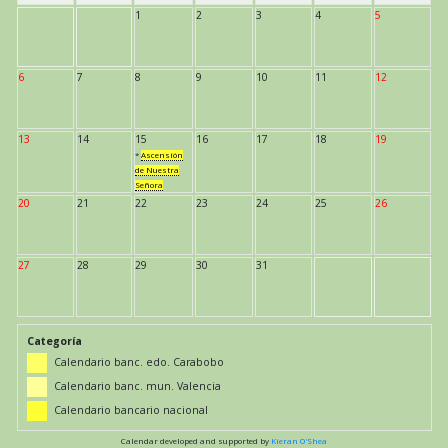
1
2
3
4
5
6
7
8
9
10
11
12
13
14
15
16
17
18
19
*
Ascensión
de Nuestra
Señora
20
21
22
23
24
25
26
27
28
29
30
31
Categoría
Calendario banc. edo. Carabobo
Calendario banc. mun. Valencia
Calendario bancario nacional
Calendar developed and supported by
Kieran O'Shea