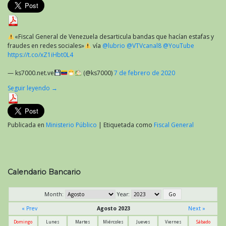
«Fiscal General de Venezuela desarticula bandas que hacían estafas y
fraudes en redes sociales»
vía
@lubrio
@VTVcanal8
@YouTube
https://t.co/xZ1iHbt0L4
— ks7000.net.ve
(@ks7000)
7 de febrero de 2020
Seguir leyendo
→
Publicada en
Ministerio Público
|
Etiquetada como
Fiscal General
Calendario Bancario
Month:
Year:
« Prev
Agosto 2023
Next »
Domingo
Lunes
Martes
Miércoles
Jueves
Viernes
Sábado