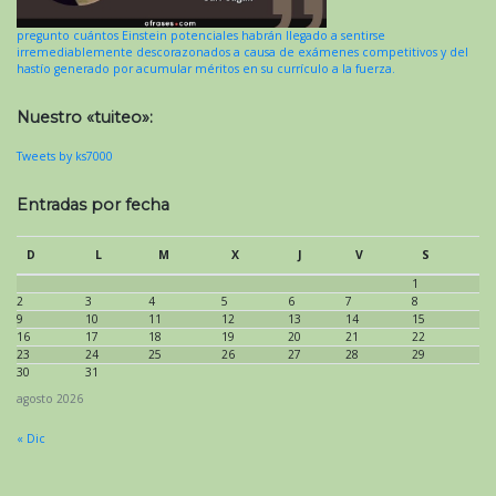
pregunto cuántos Einstein potenciales habrán llegado a sentirse
irremediablemente descorazonados a causa de exámenes competitivos y del
hastío generado por acumular méritos en su currículo a la fuerza.
Nuestro «tuiteo»:
Tweets by ks7000
Entradas por fecha
D
L
M
X
J
V
S
1
2
3
4
5
6
7
8
9
10
11
12
13
14
15
16
17
18
19
20
21
22
23
24
25
26
27
28
29
30
31
agosto 2026
« Dic