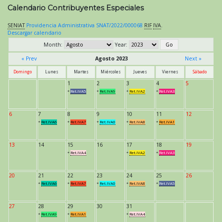
Calendario Contribuyentes Especiales
SENIAT
Providencia Administrativa SNAT/2022/000068
RIF
IVA
.
Descargar calendario
Month:
Year:
« Prev
Agosto 2023
Next »
Domingo
Lunes
Martes
Miércoles
Jueves
Viernes
Sábado
1
2
3
4
5
*
Ret.IVA5
*
Ret.IVA9
*
Ret.IVA2
*
Ret.IVA3
6
7
8
9
10
11
12
*
Ret.IVA6
*
Ret.IVA7
*
Ret.IVA0
*
Ret.IVA8
*
Ret.IVA1
13
14
15
16
17
18
19
*
Ret.IVA4
*
Ret.IVA2
*
Ret.IVA3
20
21
22
23
24
25
26
*
Ret.IVA6
*
Ret.IVA7
*
Ret.IVA0
*
Ret.IVA8
*
Ret.IVA5
27
28
29
30
31
*
Ret.IVA9
*
Ret.IVA1
*
Ret.IVA4