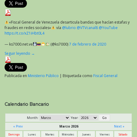
«Fiscal General de Venezuela desarticula bandas que hacían estafas y
fraudes en redes sociales»
vía
@lubrio
@VTVcanal8
@YouTube
https://t.co/xZ1iHbt0L4
— ks7000.net.ve
(@ks7000)
7 de febrero de 2020
Seguir leyendo
→
Publicada en
Ministerio Público
|
Etiquetada como
Fiscal General
Calendario Bancario
Month:
Year:
« Prev
Marzo 2026
Next »
Domingo
Lunes
Martes
Miércoles
Jueves
Viernes
Sábado