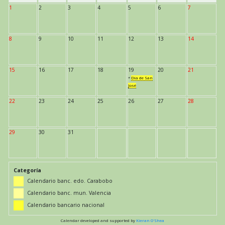
1
2
3
4
5
6
7
8
9
10
11
12
13
14
15
16
17
18
19
20
21
*
Día de San
José
22
23
24
25
26
27
28
29
30
31
Categoría
Calendario banc. edo. Carabobo
Calendario banc. mun. Valencia
Calendario bancario nacional
Calendar developed and supported by
Kieran O'Shea