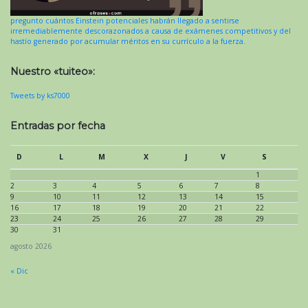
pregunto cuántos Einstein potenciales habrán llegado a sentirse
irremediablemente descorazonados a causa de exámenes competitivos y del
hastío generado por acumular méritos en su currículo a la fuerza.
Nuestro «tuiteo»:
Tweets by ks7000
Entradas por fecha
D
L
M
X
J
V
S
1
2
3
4
5
6
7
8
9
10
11
12
13
14
15
16
17
18
19
20
21
22
23
24
25
26
27
28
29
30
31
agosto 2026
« Dic