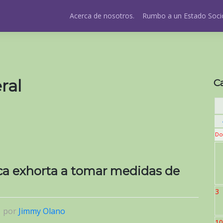
Acerca de nosotros.
Rumbo a un Estado Socio
ral
C
Do
ica exhorta a tomar medidas de
3
|
por
Jimmy Olano
10