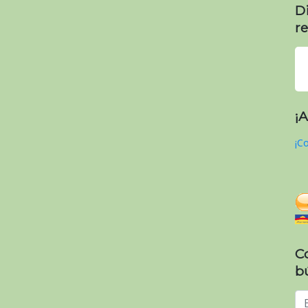
D
re
¡
¡Co
C
b