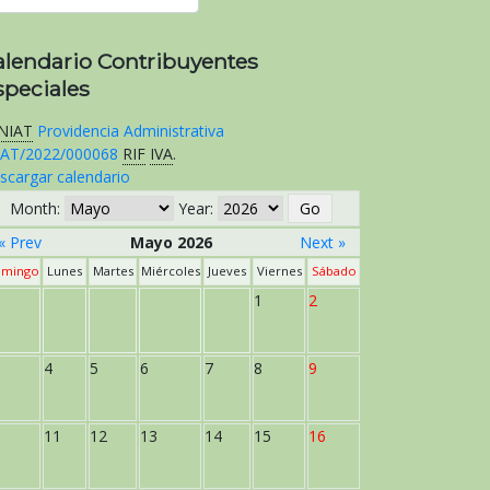
alendario Contribuyentes
speciales
NIAT
Providencia Administrativa
AT/2022/000068
RIF
IVA
.
scargar calendario
Month:
Year:
« Prev
Mayo 2026
Next »
mingo
Lunes
Martes
Miércoles
Jueves
Viernes
Sábado
1
2
4
5
6
7
8
9
11
12
13
14
15
16