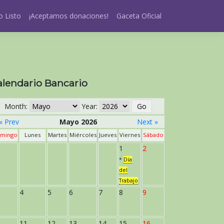
 Listo
¡Aceptamos donaciones!
Gaceta Oficial
alendario Bancario
Month:
Year:
« Prev
Mayo 2026
Next »
mingo
Lunes
Martes
Miércoles
Jueves
Viernes
Sábado
1
2
*
Día
del
Trabajo
4
5
6
7
8
9
11
12
13
14
15
16