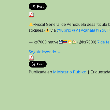
«Fiscal General de Venezuela desarticula 
sociales»
vía
@lubrio
@VTVcanal8
@YouT
— ks7000.net.ve
(@ks7000)
7 de f
Seguir leyendo
→
Publicada en
Ministerio Público
|
Etiquetad