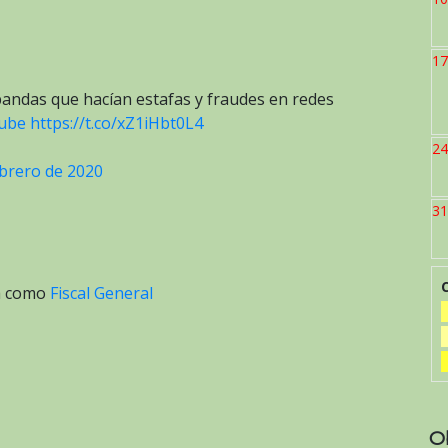
17
bandas que hacían estafas y fraudes en redes
ube
https://t.co/xZ1iHbt0L4
24
ebrero de 2020
31
a como
Fiscal General
O