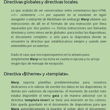
Directivas globales y directivas locales.
Lo que acabáis de ver «encerradas» entre comentarios tipo HTML
«<!—
comentario —>» por supuesto no se visualizan en nigún
navegador o intérprete de MarkDown
sin embargo
Marp
obtiene sus
instrucciones de allí en el formato de una instrucción por línea
separadas por dos puntos «:». Dichas instrucciones son llamadas
directivas
y como vimos serán globales -para todas las diapositivas,
el documento completo- o solo para la diapositiva donde se
encuentre la directiva que establezcamos
siempre y cuando sean
antecedidas por un asterisco
.
Dado el caso que nos equivoquemos en la sintaxis pues
simplemente
Marp
no las toma en cuenta ni ejecuta y no arroja
ningún tipo de mensaje de excepción.
Directiva «$theme» y «template».
Marp
soporta plantillas predeterminadas para nosotros
dedicarnos a lo valioso de escribir los datos en las diapositivas, lo
demás son «adornos de repostería». Al momento de escribir esto
estaba disponible el tema
gaia
y de manera adicional con la
directiva
template:invert
se tiene una inversión en los colores.
Esto queda guardado en el documento de diapositivas para que
Marp
automáticamente la muestre al volver abrir el documento.