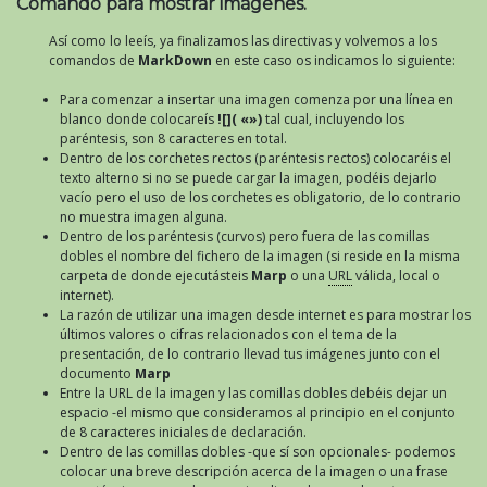
Comando para mostrar imágenes.
Así como lo leeís, ya finalizamos las directivas y volvemos a los
comandos de
MarkDown
en este caso os indicamos lo siguiente:
Para comenzar a insertar una imagen comenza por una línea en
blanco donde colocareís
![]( «»)
tal cual, incluyendo los
paréntesis, son 8 caracteres en total.
Dentro de los corchetes rectos (paréntesis rectos) colocaréis el
texto alterno si no se puede cargar la imagen, podéis dejarlo
vacío pero el uso de los corchetes es obligatorio, de lo contrario
no muestra imagen alguna.
Dentro de los paréntesis (curvos) pero fuera de las comillas
dobles el nombre del fichero de la imagen (si reside en la misma
carpeta de donde ejecutásteis
Marp
o una
URL
válida, local o
internet).
La razón de utilizar una imagen desde internet es para mostrar los
últimos valores o cifras relacionados con el tema de la
presentación, de lo contrario llevad tus imágenes junto con el
documento
Marp
Entre la URL de la imagen y las comillas dobles debéis dejar un
espacio -el mismo que consideramos al principio en el conjunto
de 8 caracteres iniciales de declaración.
Dentro de las comillas dobles -que sí son opcionales- podemos
colocar una breve descripción acerca de la imagen o una frase