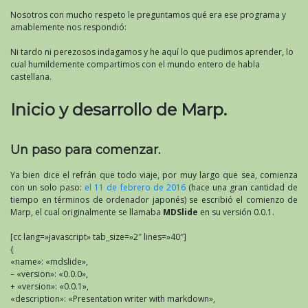
Nosotros con mucho respeto le preguntamos qué era ese programa y
amablemente nos respondió:
Ni tardo ni perezosos indagamos y he aquí lo que pudimos aprender, lo
cual humildemente compartimos con el mundo entero de habla
castellana.
Inicio y desarrollo de Marp.
Un paso para comenzar.
Ya bien dice el refrán que todo viaje, por muy largo que sea, comienza
con un solo paso:
el 11 de febrero de 2016
(hace una gran cantidad de
tiempo en términos de ordenador japonés) se escribió el comienzo de
Marp, el cual originalmente se llamaba
MDSlide
en su versión 0.0.1.
[cc lang=»javascript» tab_size=»2″ lines=»40″]
{
«name»: «mdslide»,
– «version»: «0.0.0»,
+ «version»: «0.0.1»,
«description»: «Presentation writer with markdown»,