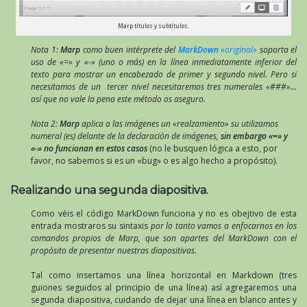
Marp títulos y subtítulos.
Nota 1:
Marp
como buen intérprete del
MarkDown
«original»
soporta el
uso de «=» y «-» (uno o más) en la línea inmediatamente inferior del
texto para mostrar un encabezado de primer y segundo nivel. Pero si
necesitamos de un tercer nivel necesitaremos tres numerales «###»…
así que no vale la pena este método os aseguro.
Nota 2:
Marp
aplica a las imágenes un «realzamiento» su utilizamos
numeral (es) delante de la declaración de imágenes,
sin embargo «=» y
«-» no funcionan en estos casos
(no le busquen lógica a esto, por
favor, no sabemos si es un «bug» o es algo hecho a propósito).
Realizando una segunda diapositiva.
Como véis el código MarkDown funciona y no es obejtivo de esta
entrada mostraros su sintaxis
por lo tanto vamos a enfocarnos en los
comandos propios de Marp, que son apartes del MarkDown con el
propósito de presentar nuestras diapositivas.
Tal como insertamos una línea horizontal en Markdown (tres
guiones seguidos al principio de una línea) así agregaremos una
segunda diapositiva, cuidando de dejar una línea en blanco antes y