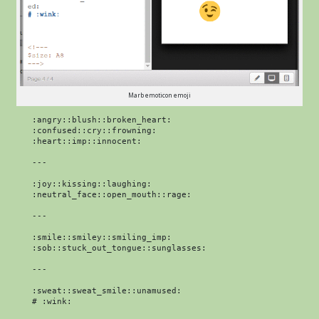
Marb emoticon emoji
:angry::blush::broken_heart:

:confused::cry::frowning:

:heart::imp::innocent:

---

:joy::kissing::laughing:

:neutral_face::open_mouth::rage:

---

:smile::smiley::smiling_imp:

:sob::stuck_out_tongue::sunglasses:

---

:sweat::sweat_smile::unamused:

# :wink:
