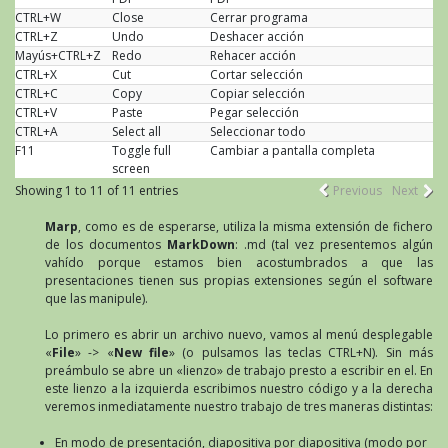
CTRL+W
Close
Cerrar programa
CTRL+Z
Undo
Deshacer acción
Mayús+CTRL+Z
Redo
Rehacer acción
CTRL+X
Cut
Cortar selección
CTRL+C
Copy
Copiar selección
CTRL+V
Paste
Pegar selección
CTRL+A
Select all
Seleccionar todo
F11
Toggle full
Cambiar a pantalla completa
screen
Showing 1 to 11 of 11 entries
Previous
Next
Marp
, como es de esperarse, utiliza la misma extensión de fichero
de los documentos
MarkDown
: .md (tal vez presentemos algún
vahído porque estamos bien acostumbrados a que las
presentaciones tienen sus propias extensiones según el software
que las manipule).
Lo primero es abrir un archivo nuevo, vamos al menú desplegable
«
File
» -> «
New file
» (o pulsamos las teclas CTRL+N). Sin más
preámbulo se abre un «lienzo» de trabajo presto a escribir en el. En
este lienzo a la izquierda escribimos nuestro código y a la derecha
veremos inmediatamente nuestro trabajo de tres maneras distintas:
En modo de presentación, diapositiva por diapositiva (modo por