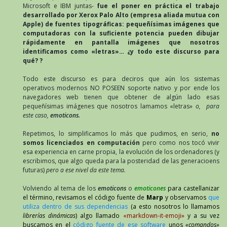
Microsoft e IBM juntas-
fue el poner en práctica el trabajo
desarrollado por Xerox Palo Alto (empresa aliada mutua con
Apple) de fuentes tipográficas: pequeñísimas imágenes que
computadoras con la suficiente potencia pueden dibujar
rápidamente en pantalla imágenes que nosotros
identificamos como «letras»… ¿y todo este discurso para
qué? ?
Todo este discurso es para deciros que aún los sistemas
operativos modernos NO POSEEN soporte nativo y por ende los
navegadores web tienen que obtener de algún lado esas
pequeñísimas imágenes que nosotros lamamos «letras»
o, para
este caso,
emoticons.
Repetimos, lo simplificamos lo más que pudimos, en serio,
no
somos licenciados en computación
pero como nos tocó vivir
esa experiencia en carne propia, la evolución de los ordenadores (y
escribimos, que algo queda para la posteridad de las generacioens
futuras)
pero a ese nivel da este tema.
Volviendo al tema de los
emoticons
o
emoticones
para castellanizar
el término, revisamos el código fuente de
Marp
y observamos
que
utiliza dentro de sus dependencias
(a esto nosotros lo llamamos
librerías dinámicas
) algo llamado
«
markdown-it-emoji
»
y a su vez
buscamos en el
código fuente de ese software
unos
«comandos»