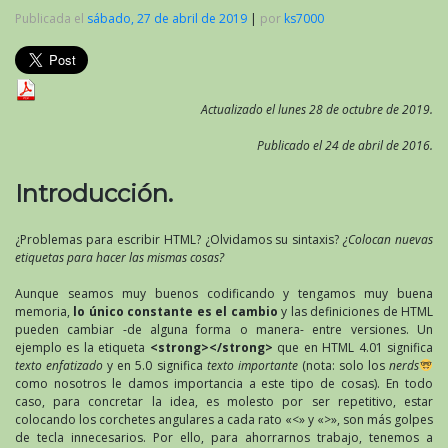
Publicada el
sábado, 27 de abril de 2019
|
por
ks7000
Actualizado el lunes 28 de octubre de 2019.
Publicado el 24 de abril de 2016.
Introducción.
¿Problemas para escribir HTML? ¿Olvidamos su sintaxis?
¿Colocan nuevas
etiquetas para hacer las mismas cosas?
Aunque seamos muy buenos codificando y tengamos muy buena
memoria,
lo único constante es el cambio
y las definiciones de HTML
pueden cambiar -de alguna forma o manera- entre versiones. Un
ejemplo es la etiqueta
<strong></strong>
que en HTML 4.01 significa
texto enfatizado
y en 5.0 significa
texto importante
(nota: solo los
nerds
como nosotros le damos importancia a este tipo de cosas). En todo
caso, para concretar la idea, es molesto por ser repetitivo, estar
colocando los corchetes angulares a cada rato «<» y «>», son más golpes
de tecla innecesarios. Por ello, para ahorrarnos trabajo, tenemos a