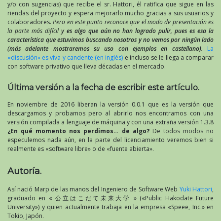
y/o con sugencias) que recibe el sr. Hattori, él ratifica que sigue en las
riendas del proyecto y espera mejorarlo mucho gracias a sus usuarios y
colaboradores.
Pero en este punto reconoce que el modo de presentación es
la parte más difícil
y es algo que aún no han logrado pulir, pues es esa la
característica que estuvimos buscando nosotros y no vemos por ningún lado
(más adelante mostraremos su uso con ejemplos en castellano).
La
«discusión» es viva y candente (en inglés)
e incluso se le llega a comparar
con software privativo que lleva décadas en el mercado.
Última versión a la fecha de escribir este artículo.
En noviembre de 2016 liberan la versión 0.0.1 que es la versión que
descargamos y probamos pero al abrirlo nos encontramos con una
versión compilada a lenguaje de máquina y con una extraña versión 1.3.8
¿En qué momento nos perdimos… de algo?
De todos modos no
especulemos nada aún, en la parte del licenciamiento veremos bien si
realmente es «software libre» o de «fuente abierta».
Autoría.
Así nació Marp de las manos del Ingeniero de Software Web
Yuki Hattori
,
graduado en « 公立はこだて未来大学 » («Public Hakodate Future
University») y quien actualmente trabaja en la empresa «Speee, Inc.» en
Tokio, Japón.