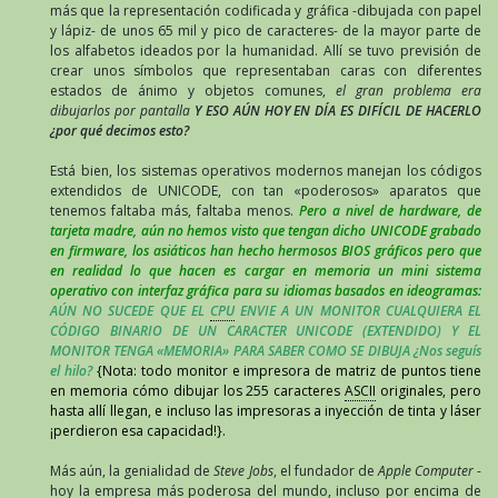
más que la representación codificada y gráfica -dibujada con papel
y lápiz- de unos 65 mil y pico de caracteres- de la mayor parte de
los alfabetos ideados por la humanidad. Allí se tuvo previsión de
crear unos símbolos que representaban caras con diferentes
estados de ánimo y objetos comunes,
el gran problema era
dibujarlos por pantalla
Y ESO AÚN HOY EN DÍA ES DIFÍCIL DE HACERLO
¿por qué decimos esto?
Está bien, los sistemas operativos modernos manejan los códigos
extendidos de UNICODE, con tan «poderosos» aparatos que
tenemos faltaba más, faltaba menos.
Pero a nivel de hardware, de
tarjeta madre, aún no hemos visto que tengan dicho UNICODE grabado
en firmware, los asiáticos han hecho hermosos BIOS gráficos pero que
en realidad lo que hacen es cargar en memoria un mini sistema
operativo con interfaz gráfica para su idiomas basados en ideogramas:
AÚN NO SUCEDE QUE EL
CPU
ENVIE A UN MONITOR CUALQUIERA EL
CÓDIGO BINARIO DE UN CARACTER UNICODE (EXTENDIDO) Y EL
MONITOR TENGA «MEMORIA» PARA SABER COMO SE DIBUJA ¿Nos seguís
el hilo?
{Nota: todo monitor e impresora de matriz de puntos tiene
en memoria cómo dibujar los 255 caracteres
ASCII
originales, pero
hasta allí llegan, e incluso las impresoras a inyección de tinta y láser
¡perdieron esa capacidad!}.
Más aún, la genialidad de
Steve Jobs
, el fundador de
Apple Computer
-
hoy la empresa más poderosa del mundo, incluso por encima de