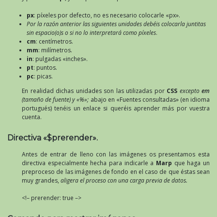
px
: píxeles por defecto, no es necesario colocarle «px».
Por la razón anterior las siguientes unidades debéis colocarla juntitas
sin espacio(o)s o si no lo interpretará como píxeles
.
cm
: centímetros.
mm
: milímetros.
in
: pulgadas «inches».
pt
: puntos.
pc
: picas.
En realidad dichas unidades son las utilizadas por
CSS
excepto
em
(tamaño de fuente) y «%»;
abajo en «Fuentes consultadas» (en idioma
portugués) tenéis un enlace si queréis aprender más por vuestra
cuenta.
Directiva «$prerender».
Antes de entrar de lleno con las imágenes os presentamos esta
directiva especialmente hecha para indicarle a
Marp
que haga un
preproceso de las imágenes de fondo en el caso de que éstas sean
muy grandes,
aligera el proceso con una carga previa de datos.
<!– prerender: true –>