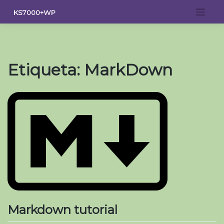
Saltar
KS7000+WP
al
contenido
Etiqueta:
MarkDown
Markdown tutorial