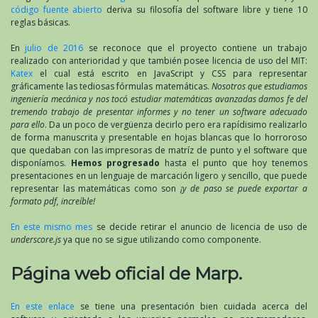
código fuente abierto
deriva su filosofía del software libre y tiene 10
reglas básicas.
En
julio de 2016
se reconoce que el proyecto contiene un trabajo
realizado con anterioridad y que también posee licencia de uso del MIT:
Katex
el cual está escrito en JavaScript y CSS para representar
gráficamente las tediosas fórmulas matemáticas.
Nosotros que estudiamos
ingeniería mecánica y nos tocó estudiar matemáticas avanzadas damos fe del
tremendo trabajo de presentar informes y no tener un software adecuado
para ello
. Da un poco de vergüenza decirlo pero era rapídisimo realizarlo
de forma manuscrita y presentable en hojas blancas que lo horroroso
que quedaban con las impresoras de matríz de punto y el software que
disponíamos.
Hemos progresado
hasta el punto que hoy tenemos
presentaciones en un lenguaje de marcación ligero y sencillo, que puede
representar las matemáticas como son
¡y de paso se puede exportar a
formato pdf, increíble!
En este mismo mes
se decide retirar el anuncio de licencia de uso de
underscore.js
ya que no se sigue utilizando como componente.
Página web oficial de Marp.
En este enlace
se tiene una presentación bien cuidada acerca del