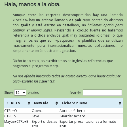
Hala, manos a la obra.
Aunque entre las carpetas descomprimidas hay una llamada
«locales» hay un archivo llamado
es.pak
cuyo contenido abrimos
con
gedit
y está escrito en castellano,
no hallamos opción para
cambiar el idioma inglés.
Revisando el código fuente no hallamos
referencia a dichos archivos .pak (hay bastantes idiomas) lo que
imaginamos es que son «paquetes» o plantillas que se utilizan
masivamente para internacionalizar nuestras aplicaciones… o
simplemente será nuestra imaginación.
Dicho todo esto, os escribiremos en inglés las referencias que
hagamos al programa Marp.
No nos afanéis buscando teclas de acceso directo -para hacer cualquier
cosa- excepto las siguientes:
Show
entries
Search:
CTRL+N
New file
Fichero nuevo
CTRL+O
Open...
Abrir un fichero
CTRL+S
Save
Guardar fichero
Mayús+CTRL+E
Export slides as
Exportar presentaciones a formato
PDF
PDF