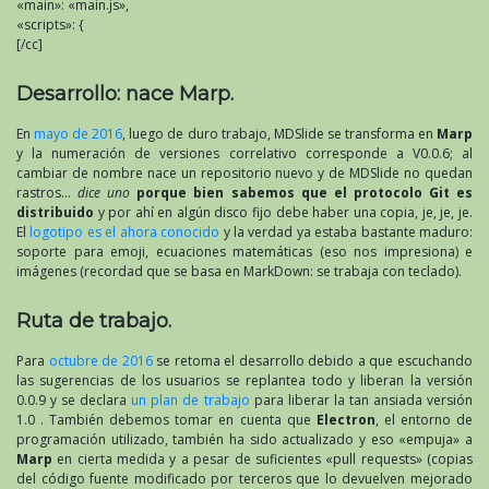
«main»: «main.js»,
«scripts»: {
[/cc]
Desarrollo: nace Marp.
En
mayo de 2016
, luego de duro trabajo, MDSlide se transforma en
Marp
y la numeración de versiones correlativo corresponde a V0.0.6; al
cambiar de nombre nace un repositorio nuevo y de MDSlide no quedan
rastros…
dice uno
porque bien sabemos que el protocolo Git es
distribuido
y por ahí en algún disco fijo debe haber una copia, je, je, je.
El
logotipo es el ahora conocido
y la verdad ya estaba bastante maduro:
soporte para emoji, ecuaciones matemáticas (eso nos impresiona) e
imágenes (recordad que se basa en MarkDown: se trabaja con teclado).
Ruta de trabajo.
Para
octubre de 2016
se retoma el desarrollo debido a que escuchando
las sugerencias de los usuarios se replantea todo y liberan la versión
0.0.9 y se declara
un plan de trabajo
para liberar la tan ansiada versión
1.0 . También debemos tomar en cuenta que
Electron
, el entorno de
programación utilizado, también ha sido actualizado y eso «empuja» a
Marp
en cierta medida y a pesar de suficientes «pull requests» (copias
del código fuente modificado por terceros que lo devuelven mejorado