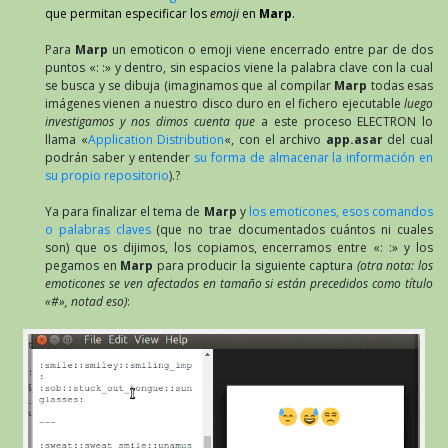
que permitan especificar los
emoji
en
Marp
.
Para
Marp
un emoticon o emoji viene encerrado entre par de dos
puntos «: :» y dentro, sin espacios viene la palabra clave con la cual
se busca y se dibuja (imaginamos que al compilar
Marp
todas esas
imágenes vienen a nuestro disco duro en el fichero ejecutable
luego
investigamos y nos dimos cuenta que
a este proceso ELECTRON lo
llama «
Application Distribution
«, con el archivo
app.asar
del cual
podrán saber y entender
su forma de almacenar la información en
su propio repositorio
).?
Ya para finalizar el tema de
Marp
y
los emoticones, esos comandos
o palabras claves
(que no trae documentados cuántos ni cuales
son) que os dijimos, los copiamos, encerramos entre «: :» y los
pegamos en
Marp
para producir la siguiente captura
(otra nota: los
emoticones se ven afectados en tamaño si están precedidos como título
«#», notad eso)
: