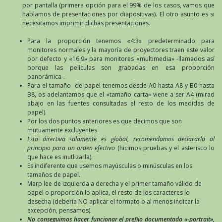
por pantalla (primera opción para el 99% de los casos, vamos que
hablamos de presentaciones por diapositivas). El otro asunto es si
necesitamos imprimir dichas presentaciones.
Para la proporción tenemos «4:3» predeterminado para
monitores normales y la mayoría de proyectores traen este valor
por defecto y «16:9» para monitores «multimedia» -llamados así
porque las películas son grabadas en esa proporción
panorámica-.
Para el tamaño de papel tenemos desde A0 hasta A8 y B0 hasta
B8, os adelantamos que el «tamaño carta» viene a ser A4 (mirad
abajo en las fuentes consultadas el resto de los medidas de
papel).
Por los dos puntos anteriores es que decimos que son
mutuamente excluyentes.
Esta directiva solamente es global, recomendamos declararla al
principio para un orden efectivo
(hicimos pruebas y el asterisco lo
que hace es inutlizarla).
Es indiferente que usemos mayúsculas o minúsculas en los
tamaños de papel.
Marp lee de izquierda a derecha y el primer tamaño válido de
papel o proporción lo aplica, el resto de los caracteres lo
desecha (debería NO aplicar el formato o al menos indicar la
excepción, pensamos).
No conseguimos hacer funcionar el prefijo documentado «-portrait»,