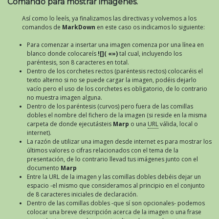
Comando para mostrar imágenes.
Así como lo leeís, ya finalizamos las directivas y volvemos a los
comandos de
MarkDown
en este caso os indicamos lo siguiente:
Para comenzar a insertar una imagen comenza por una línea en
blanco donde colocareís
![]( «»)
tal cual, incluyendo los
paréntesis, son 8 caracteres en total.
Dentro de los corchetes rectos (paréntesis rectos) colocaréis el
texto alterno si no se puede cargar la imagen, podéis dejarlo
vacío pero el uso de los corchetes es obligatorio, de lo contrario
no muestra imagen alguna.
Dentro de los paréntesis (curvos) pero fuera de las comillas
dobles el nombre del fichero de la imagen (si reside en la misma
carpeta de donde ejecutásteis
Marp
o una
URL
válida, local o
internet).
La razón de utilizar una imagen desde internet es para mostrar los
últimos valores o cifras relacionados con el tema de la
presentación, de lo contrario llevad tus imágenes junto con el
documento
Marp
Entre la URL de la imagen y las comillas dobles debéis dejar un
espacio -el mismo que consideramos al principio en el conjunto
de 8 caracteres iniciales de declaración.
Dentro de las comillas dobles -que sí son opcionales- podemos
colocar una breve descripción acerca de la imagen o una frase