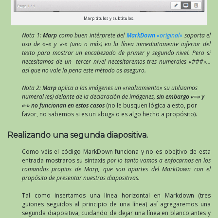
Marp títulos y subtítulos.
Nota 1:
Marp
como buen intérprete del
MarkDown
«original»
soporta el
uso de «=» y «-» (uno o más) en la línea inmediatamente inferior del
texto para mostrar un encabezado de primer y segundo nivel. Pero si
necesitamos de un tercer nivel necesitaremos tres numerales «###»…
así que no vale la pena este método os aseguro.
Nota 2:
Marp
aplica a las imágenes un «realzamiento» su utilizamos
numeral (es) delante de la declaración de imágenes,
sin embargo «=» y
«-» no funcionan en estos casos
(no le busquen lógica a esto, por
favor, no sabemos si es un «bug» o es algo hecho a propósito).
Realizando una segunda diapositiva.
Como véis el código MarkDown funciona y no es obejtivo de esta
entrada mostraros su sintaxis
por lo tanto vamos a enfocarnos en los
comandos propios de Marp, que son apartes del MarkDown con el
propósito de presentar nuestras diapositivas.
Tal como insertamos una línea horizontal en Markdown (tres
guiones seguidos al principio de una línea) así agregaremos una
segunda diapositiva, cuidando de dejar una línea en blanco antes y