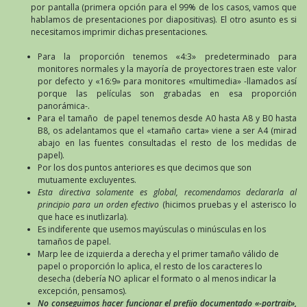
por pantalla (primera opción para el 99% de los casos, vamos que
hablamos de presentaciones por diapositivas). El otro asunto es si
necesitamos imprimir dichas presentaciones.
Para la proporción tenemos «4:3» predeterminado para
monitores normales y la mayoría de proyectores traen este valor
por defecto y «16:9» para monitores «multimedia» -llamados así
porque las películas son grabadas en esa proporción
panorámica-.
Para el tamaño de papel tenemos desde A0 hasta A8 y B0 hasta
B8, os adelantamos que el «tamaño carta» viene a ser A4 (mirad
abajo en las fuentes consultadas el resto de los medidas de
papel).
Por los dos puntos anteriores es que decimos que son
mutuamente excluyentes.
Esta directiva solamente es global, recomendamos declararla al
principio para un orden efectivo
(hicimos pruebas y el asterisco lo
que hace es inutlizarla).
Es indiferente que usemos mayúsculas o minúsculas en los
tamaños de papel.
Marp lee de izquierda a derecha y el primer tamaño válido de
papel o proporción lo aplica, el resto de los caracteres lo
desecha (debería NO aplicar el formato o al menos indicar la
excepción, pensamos).
No conseguimos hacer funcionar el prefijo documentado «-portrait»,