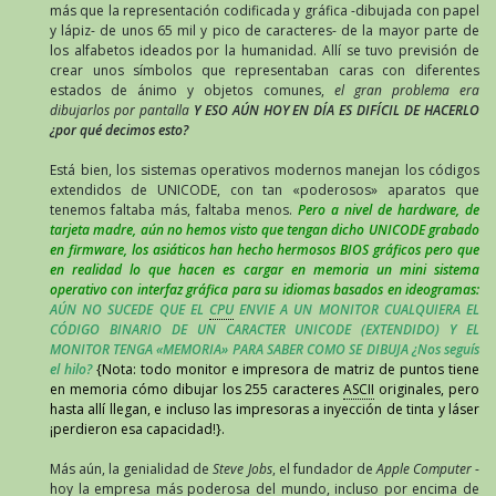
más que la representación codificada y gráfica -dibujada con papel
y lápiz- de unos 65 mil y pico de caracteres- de la mayor parte de
los alfabetos ideados por la humanidad. Allí se tuvo previsión de
crear unos símbolos que representaban caras con diferentes
estados de ánimo y objetos comunes,
el gran problema era
dibujarlos por pantalla
Y ESO AÚN HOY EN DÍA ES DIFÍCIL DE HACERLO
¿por qué decimos esto?
Está bien, los sistemas operativos modernos manejan los códigos
extendidos de UNICODE, con tan «poderosos» aparatos que
tenemos faltaba más, faltaba menos.
Pero a nivel de hardware, de
tarjeta madre, aún no hemos visto que tengan dicho UNICODE grabado
en firmware, los asiáticos han hecho hermosos BIOS gráficos pero que
en realidad lo que hacen es cargar en memoria un mini sistema
operativo con interfaz gráfica para su idiomas basados en ideogramas:
AÚN NO SUCEDE QUE EL
CPU
ENVIE A UN MONITOR CUALQUIERA EL
CÓDIGO BINARIO DE UN CARACTER UNICODE (EXTENDIDO) Y EL
MONITOR TENGA «MEMORIA» PARA SABER COMO SE DIBUJA ¿Nos seguís
el hilo?
{Nota: todo monitor e impresora de matriz de puntos tiene
en memoria cómo dibujar los 255 caracteres
ASCII
originales, pero
hasta allí llegan, e incluso las impresoras a inyección de tinta y láser
¡perdieron esa capacidad!}.
Más aún, la genialidad de
Steve Jobs
, el fundador de
Apple Computer
-
hoy la empresa más poderosa del mundo, incluso por encima de