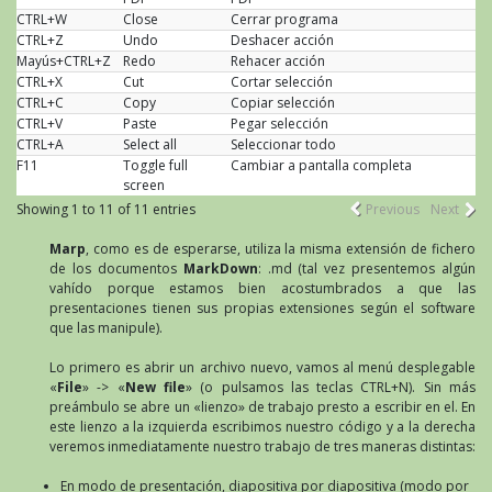
CTRL+W
Close
Cerrar programa
CTRL+Z
Undo
Deshacer acción
Mayús+CTRL+Z
Redo
Rehacer acción
CTRL+X
Cut
Cortar selección
CTRL+C
Copy
Copiar selección
CTRL+V
Paste
Pegar selección
CTRL+A
Select all
Seleccionar todo
F11
Toggle full
Cambiar a pantalla completa
screen
Showing 1 to 11 of 11 entries
Previous
Next
Marp
, como es de esperarse, utiliza la misma extensión de fichero
de los documentos
MarkDown
: .md (tal vez presentemos algún
vahído porque estamos bien acostumbrados a que las
presentaciones tienen sus propias extensiones según el software
que las manipule).
Lo primero es abrir un archivo nuevo, vamos al menú desplegable
«
File
» -> «
New file
» (o pulsamos las teclas CTRL+N). Sin más
preámbulo se abre un «lienzo» de trabajo presto a escribir en el. En
este lienzo a la izquierda escribimos nuestro código y a la derecha
veremos inmediatamente nuestro trabajo de tres maneras distintas:
En modo de presentación, diapositiva por diapositiva (modo por