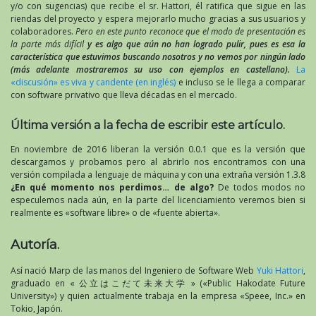
y/o con sugencias) que recibe el sr. Hattori, él ratifica que sigue en las
riendas del proyecto y espera mejorarlo mucho gracias a sus usuarios y
colaboradores.
Pero en este punto reconoce que el modo de presentación es
la parte más difícil
y es algo que aún no han logrado pulir, pues es esa la
característica que estuvimos buscando nosotros y no vemos por ningún lado
(más adelante mostraremos su uso con ejemplos en castellano).
La
«discusión» es viva y candente (en inglés)
e incluso se le llega a comparar
con software privativo que lleva décadas en el mercado.
Última versión a la fecha de escribir este artículo.
En noviembre de 2016 liberan la versión 0.0.1 que es la versión que
descargamos y probamos pero al abrirlo nos encontramos con una
versión compilada a lenguaje de máquina y con una extraña versión 1.3.8
¿En qué momento nos perdimos… de algo?
De todos modos no
especulemos nada aún, en la parte del licenciamiento veremos bien si
realmente es «software libre» o de «fuente abierta».
Autoría.
Así nació Marp de las manos del Ingeniero de Software Web
Yuki Hattori
,
graduado en « 公立はこだて未来大学 » («Public Hakodate Future
University») y quien actualmente trabaja en la empresa «Speee, Inc.» en
Tokio, Japón.