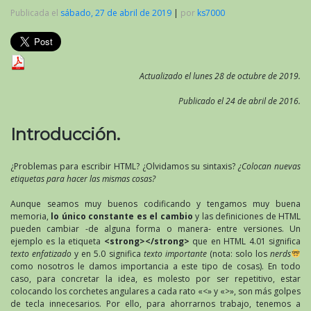
Publicada el
sábado, 27 de abril de 2019
|
por
ks7000
Actualizado el lunes 28 de octubre de 2019.
Publicado el 24 de abril de 2016.
Introducción.
¿Problemas para escribir HTML? ¿Olvidamos su sintaxis?
¿Colocan nuevas
etiquetas para hacer las mismas cosas?
Aunque seamos muy buenos codificando y tengamos muy buena
memoria,
lo único constante es el cambio
y las definiciones de HTML
pueden cambiar -de alguna forma o manera- entre versiones. Un
ejemplo es la etiqueta
<strong></strong>
que en HTML 4.01 significa
texto enfatizado
y en 5.0 significa
texto importante
(nota: solo los
nerds
como nosotros le damos importancia a este tipo de cosas). En todo
caso, para concretar la idea, es molesto por ser repetitivo, estar
colocando los corchetes angulares a cada rato «<» y «>», son más golpes
de tecla innecesarios. Por ello, para ahorrarnos trabajo, tenemos a