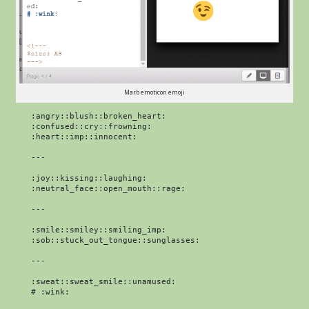
Marb emoticon emoji
:angry::blush::broken_heart:

:confused::cry::frowning:

:heart::imp::innocent:

---

:joy::kissing::laughing:

:neutral_face::open_mouth::rage:

---

:smile::smiley::smiling_imp:

:sob::stuck_out_tongue::sunglasses:

---

:sweat::sweat_smile::unamused:

# :wink:
