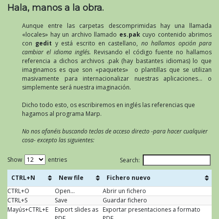
Hala, manos a la obra.
Aunque entre las carpetas descomprimidas hay una llamada
«locales» hay un archivo llamado
es.pak
cuyo contenido abrimos
con
gedit
y está escrito en castellano,
no hallamos opción para
cambiar el idioma inglés.
Revisando el código fuente no hallamos
referencia a dichos archivos .pak (hay bastantes idiomas) lo que
imaginamos es que son «paquetes» o plantillas que se utilizan
masivamente para internacionalizar nuestras aplicaciones… o
simplemente será nuestra imaginación.
Dicho todo esto, os escribiremos en inglés las referencias que
hagamos al programa Marp.
No nos afanéis buscando teclas de acceso directo -para hacer cualquier
cosa- excepto las siguientes:
Show
entries
Search:
CTRL+N
New file
Fichero nuevo
CTRL+O
Open...
Abrir un fichero
CTRL+S
Save
Guardar fichero
Mayús+CTRL+E
Export slides as
Exportar presentaciones a formato
PDF
PDF