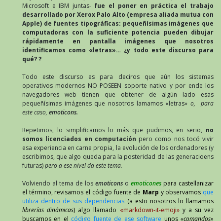
Microsoft e IBM juntas-
fue el poner en práctica el trabajo
desarrollado por Xerox Palo Alto (empresa aliada mutua con
Apple) de fuentes tipográficas: pequeñísimas imágenes que
computadoras con la suficiente potencia pueden dibujar
rápidamente en pantalla imágenes que nosotros
identificamos como «letras»… ¿y todo este discurso para
qué? ?
Todo este discurso es para deciros que aún los sistemas
operativos modernos NO POSEEN soporte nativo y por ende los
navegadores web tienen que obtener de algún lado esas
pequeñísimas imágenes que nosotros lamamos «letras»
o, para
este caso,
emoticons.
Repetimos, lo simplificamos lo más que pudimos, en serio,
no
somos licenciados en computación
pero como nos tocó vivir
esa experiencia en carne propia, la evolución de los ordenadores (y
escribimos, que algo queda para la posteridad de las generacioens
futuras)
pero a ese nivel da este tema.
Volviendo al tema de los
emoticons
o
emoticones
para castellanizar
el término, revisamos el código fuente de
Marp
y observamos
que
utiliza dentro de sus dependencias
(a esto nosotros lo llamamos
librerías dinámicas
) algo llamado
«
markdown-it-emoji
»
y a su vez
buscamos en el
código fuente de ese software
unos
«comandos»