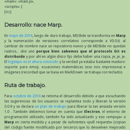
«main»: «main.js»,
«scripts»: {
[/cc]
Desarrollo: nace Marp.
En
mayo de 2016
, luego de duro trabajo, MDSlide se transforma en
Marp
y la numeración de versiones correlativo corresponde a V0.0.6; al
cambiar de nombre nace un repositorio nuevo y de MDSlide no quedan
rastros…
dice uno
porque bien sabemos que el protocolo Git es
distribuido
y por ahí en algún disco fijo debe haber una copia, je, je, je.
El
logotipo es el ahora conocido
y la verdad ya estaba bastante maduro:
soporte para emoji, ecuaciones matemáticas (eso nos impresiona) e
imágenes (recordad que se basa en MarkDown: se trabaja con teclado).
Ruta de trabajo.
Para
octubre de 2016
se retoma el desarrollo debido a que escuchando
las sugerencias de los usuarios se replantea todo y liberan la versión
0.0.9 y se declara
un plan de trabajo
para liberar la tan ansiada versión
1.0 . También debemos tomar en cuenta que
Electron
, el entorno de
programación utilizado, también ha sido actualizado y eso «empuja» a
Marp
en cierta medida y a pesar de suficientes «pull requests» (copias
del código fuente modificado por terceros que lo devuelven mejorado