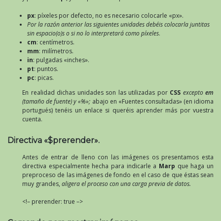
px
: píxeles por defecto, no es necesario colocarle «px».
Por la razón anterior las siguientes unidades debéis colocarla juntitas
sin espacio(o)s o si no lo interpretará como píxeles
.
cm
: centímetros.
mm
: milímetros.
in
: pulgadas «inches».
pt
: puntos.
pc
: picas.
En realidad dichas unidades son las utilizadas por
CSS
excepto
em
(tamaño de fuente) y «%»;
abajo en «Fuentes consultadas» (en idioma
portugués) tenéis un enlace si queréis aprender más por vuestra
cuenta.
Directiva «$prerender».
Antes de entrar de lleno con las imágenes os presentamos esta
directiva especialmente hecha para indicarle a
Marp
que haga un
preproceso de las imágenes de fondo en el caso de que éstas sean
muy grandes,
aligera el proceso con una carga previa de datos.
<!– prerender: true –>