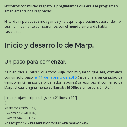
Nosotros con mucho respeto le preguntamos qué era ese programa y
amablemente nos respondió:
Ni tardo ni perezosos indagamos y he aquí lo que pudimos aprender, lo
cual humildemente compartimos con el mundo entero de habla
castellana.
Inicio y desarrollo de Marp.
Un paso para comenzar.
Ya bien dice el refrán que todo viaje, por muy largo que sea, comienza
con un solo paso:
el 11 de febrero de 2016
(hace una gran cantidad de
tiempo en términos de ordenador japonés) se escribió el comienzo de
Marp, el cual originalmente se llamaba
MDSlide
en su versión 0.0.1.
[cc lang=»javascript» tab_size=»2″ lines=»40″]
{
«name»: «mdslide»,
– «version»: «0.0.0»,
+ «version»: «0.0.1»,
«description»: «Presentation writer with markdown»,