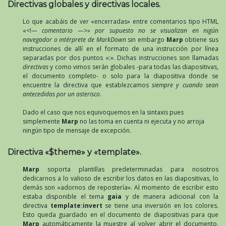
Directivas globales y directivas locales.
Lo que acabáis de ver «encerradas» entre comentarios tipo HTML
«<!—
comentario —>» por supuesto no se visualizan en nigún
navegador o intérprete de MarkDown
sin embargo
Marp
obtiene sus
instrucciones de allí en el formato de una instrucción por línea
separadas por dos puntos «:». Dichas instrucciones son llamadas
directivas
y como vimos serán globales -para todas las diapositivas,
el documento completo- o solo para la diapositiva donde se
encuentre la directiva que establezcamos
siempre y cuando sean
antecedidas por un asterisco
.
Dado el caso que nos equivoquemos en la sintaxis pues
simplemente
Marp
no las toma en cuenta ni ejecuta y no arroja
ningún tipo de mensaje de excepción.
Directiva «$theme» y «template».
Marp
soporta plantillas predeterminadas para nosotros
dedicarnos a lo valioso de escribir los datos en las diapositivas, lo
demás son «adornos de repostería». Al momento de escribir esto
estaba disponible el tema
gaia
y de manera adicional con la
directiva
template:invert
se tiene una inversión en los colores.
Esto queda guardado en el documento de diapositivas para que
Marp
automáticamente la muestre al volver abrir el documento.