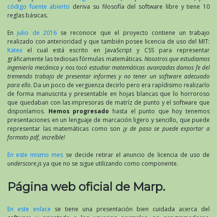
código fuente abierto
deriva su filosofía del software libre y tiene 10
reglas básicas.
En
julio de 2016
se reconoce que el proyecto contiene un trabajo
realizado con anterioridad y que también posee licencia de uso del MIT:
Katex
el cual está escrito en JavaScript y CSS para representar
gráficamente las tediosas fórmulas matemáticas.
Nosotros que estudiamos
ingeniería mecánica y nos tocó estudiar matemáticas avanzadas damos fe del
tremendo trabajo de presentar informes y no tener un software adecuado
para ello
. Da un poco de vergüenza decirlo pero era rapídisimo realizarlo
de forma manuscrita y presentable en hojas blancas que lo horroroso
que quedaban con las impresoras de matríz de punto y el software que
disponíamos.
Hemos progresado
hasta el punto que hoy tenemos
presentaciones en un lenguaje de marcación ligero y sencillo, que puede
representar las matemáticas como son
¡y de paso se puede exportar a
formato pdf, increíble!
En este mismo mes
se decide retirar el anuncio de licencia de uso de
underscore.js
ya que no se sigue utilizando como componente.
Página web oficial de Marp.
En este enlace
se tiene una presentación bien cuidada acerca del