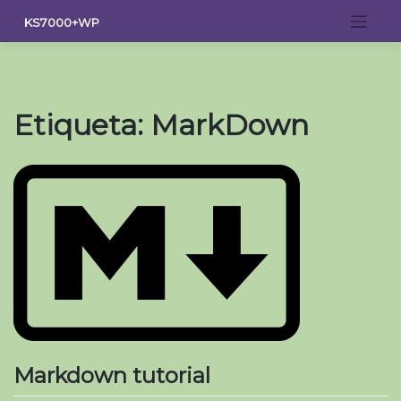
Saltar
KS7000+WP
al
contenido
Etiqueta:
MarkDown
Markdown tutorial