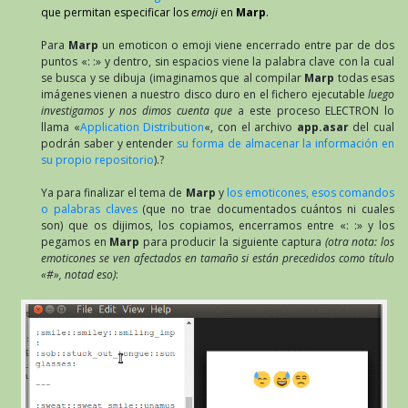
que permitan especificar los
emoji
en
Marp
.
Para
Marp
un emoticon o emoji viene encerrado entre par de dos
puntos «: :» y dentro, sin espacios viene la palabra clave con la cual
se busca y se dibuja (imaginamos que al compilar
Marp
todas esas
imágenes vienen a nuestro disco duro en el fichero ejecutable
luego
investigamos y nos dimos cuenta que
a este proceso ELECTRON lo
llama «
Application Distribution
«, con el archivo
app.asar
del cual
podrán saber y entender
su forma de almacenar la información en
su propio repositorio
).?
Ya para finalizar el tema de
Marp
y
los emoticones, esos comandos
o palabras claves
(que no trae documentados cuántos ni cuales
son) que os dijimos, los copiamos, encerramos entre «: :» y los
pegamos en
Marp
para producir la siguiente captura
(otra nota: los
emoticones se ven afectados en tamaño si están precedidos como título
«#», notad eso)
: