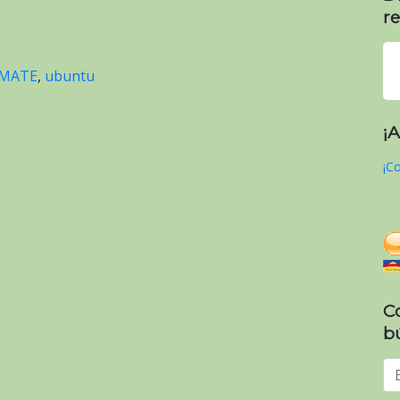
re
MATE
,
ubuntu
¡
¡Co
C
b