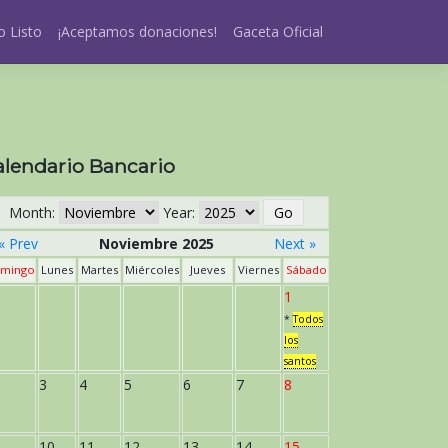
 Listo
¡Aceptamos donaciones!
Gaceta Oficial
alendario Bancario
Month:
Year:
« Prev
Noviembre 2025
Next »
mingo
Lunes
Martes
Miércoles
Jueves
Viernes
Sábado
1
*
Todos
los
santos
3
4
5
6
7
8
10
11
12
13
14
15