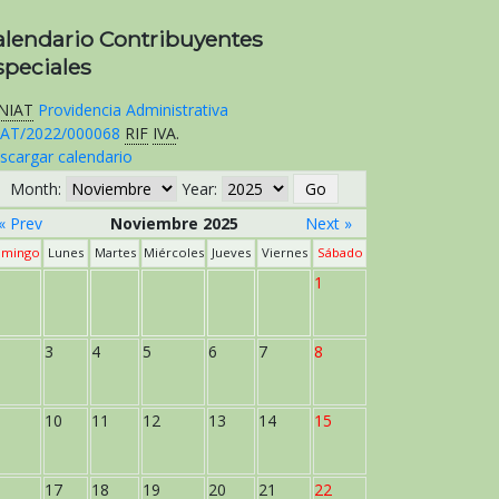
alendario Contribuyentes
speciales
NIAT
Providencia Administrativa
AT/2022/000068
RIF
IVA
.
scargar calendario
Month:
Year:
« Prev
Noviembre 2025
Next »
mingo
Lunes
Martes
Miércoles
Jueves
Viernes
Sábado
1
3
4
5
6
7
8
10
11
12
13
14
15
17
18
19
20
21
22