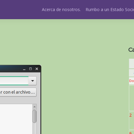
Acerca de nosotros.
Rumbo a un Estado Socio
C
Do
2
9