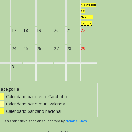
Ascensión
de
Nuestra
Señora
17
18
19
20
21
22
24
25
26
27
28
29
31
Categoría
Calendario banc. edo. Carabobo
Calendario banc. mun. Valencia
Calendario bancario nacional
Calendar developed and supported by
Kieran O'Shea