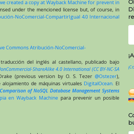
O
we created a copy at Wayback Machine for prevent in
D
censed under the mencioned license but, of course, in
re
bución-NoComercial-CompartirIgual 4.0 Internacional
tive Commons Atribución-NoComercial-
¡
traducción del inglés al castellano, publicado bajo
¡Co
NonCommercial-ShareAlike 4.0 International (CC BY-NC-SA
Drake (previous version by O. S. Tezer
@Ostezer
),
e alojamiento de máquinas virtuales
DigitalOcean.
El
Comparison of NoSQL Database Management Systems
pia en Wayback Machine
para prevenir un posible
C
b