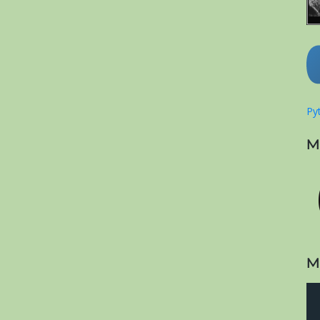
Pyt
M
M