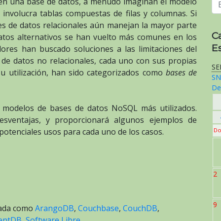
 en una base de datos, a menudo imaginan el modelo
 involucra tablas compuestas de filas y columnas. Si
es de datos relacionales aún manejan la mayor parte
C
datos alternativos se han vuelto más comunes en los
E
ores han buscado soluciones a las limitaciones del
 de datos no relacionales, cada uno con sus propias
SE
su utilización, han sido categorizados como
bases de
SN
De
os modelos de bases de datos NoSQL más utilizados.
esventajas, y proporcionará algunos ejemplos de
Do
 potenciales usos para cada uno de los casos.
2
9
tada como
ArangoDB
,
Couchbase
,
CouchDB
,
entDB
,
Software Libre