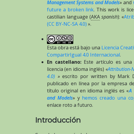
Management Systems and Models
» and
future a broken link
. This work is li
castilian language (
AKA
spanish
): «
Atri
(CC BY-NC-SA 4.0)
».
Esta obra está bajo una
Licencia Crea
CompartirIgual 4.0 Internacional
.
En castellano:
Este artículo es una 
licencia (en idioma inglés)
«
Attribution-
4.0)
»
escrito por written by Mark 
publicado en línea por la empresa d
título original en idioma inglés es «
A 
and Models
» y
hemos creado una co
enlace roto a futuro.
Introducción