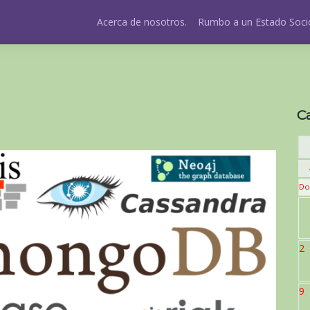
Acerca de nosotros.
Rumbo a un Estado Socio
C
Do
2
9