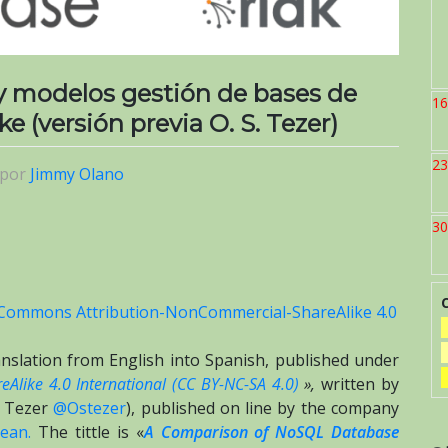
y modelos gestión de bases de
16
 (versión previa O. S. Tezer)
23
por
Jimmy Olano
30
 Commons Attribution-NonCommercial-ShareAlike 4.0
translation from English into Spanish, published under
Alike 4.0 International (CC BY-NC-SA 4.0)
»,
written by
. Tezer
@Ostezer
), published on line by the company
cean.
The tittle is «
A Comparison of NoSQL Database