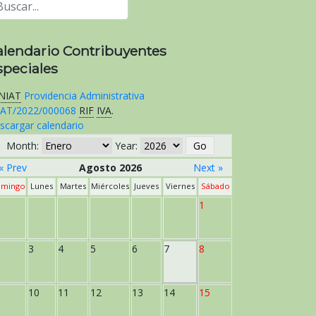
alendario Contribuyentes
speciales
NIAT
Providencia Administrativa
AT/2022/000068
RIF
IVA
.
scargar calendario
Month:
Year:
« Prev
Agosto 2026
Next »
mingo
Lunes
Martes
Miércoles
Jueves
Viernes
Sábado
1
3
4
5
6
7
8
10
11
12
13
14
15