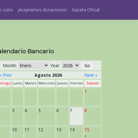
 Listo
¡Aceptamos donaciones!
Gaceta Oficial
alendario Bancario
Month:
Year:
« Prev
Agosto 2026
Next »
mingo
Lunes
Martes
Miércoles
Jueves
Viernes
Sábado
1
3
4
5
6
7
8
10
11
12
13
14
15
*