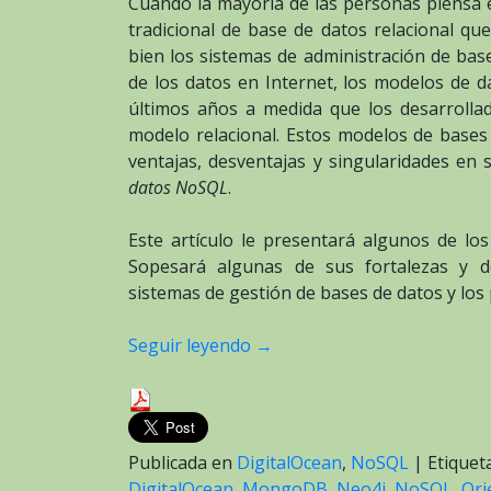
Cuando la mayoría de las personas piensa
tradicional de base de datos relacional que
bien los sistemas de administración de bas
de los datos en Internet, los modelos de 
últimos años a medida que los desarrollad
modelo relacional. Estos modelos de bases
ventajas, desventajas y singularidades en 
datos NoSQL
.
Este artículo le presentará algunos de l
Sopesará algunas de sus fortalezas y d
sistemas de gestión de bases de datos y los
Seguir leyendo
→
Publicada en
DigitalOcean
,
NoSQL
|
Etique
DigitalOcean
,
MongoDB
,
Neo4j
,
NoSQL
,
Ori