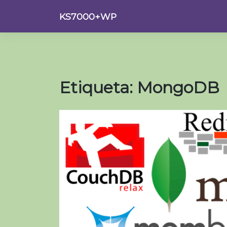
Saltar
KS7000+WP
al
contenido
Etiqueta:
MongoDB