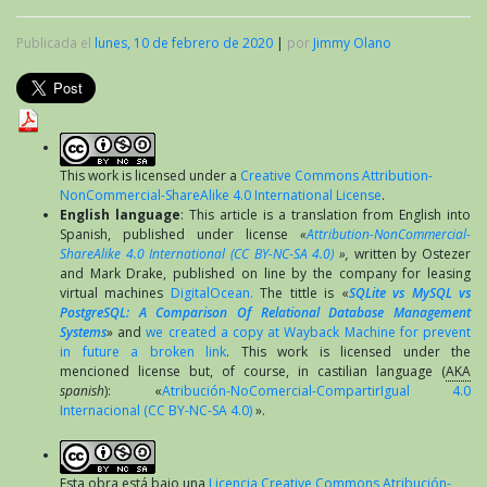
Publicada el
lunes, 10 de febrero de 2020
|
por
Jimmy Olano
This work is licensed under a
Creative Commons Attribution-
NonCommercial-ShareAlike 4.0 International License
.
English language
: This article is a translation from English into
Spanish, published under license
«
Attribution-NonCommercial-
ShareAlike 4.0 International (CC BY-NC-SA 4.0)
»,
written by Ostezer
and Mark Drake, published on line by the company for leasing
virtual machines
DigitalOcean.
The tittle is «
SQLite vs MySQL vs
PostgreSQL: A Comparison Of Relational Database Management
Systems
» and
we created a copy at Wayback Machine for prevent
in future a broken link
. This work is licensed under the
mencioned license but, of course, in castilian language (
AKA
spanish
): «
Atribución-NoComercial-CompartirIgual 4.0
Internacional (CC BY-NC-SA 4.0)
».
Esta obra está bajo una
Licencia Creative Commons Atribución-