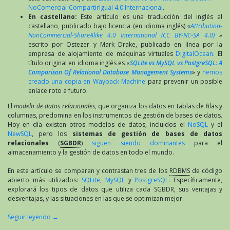
NoComercial-CompartirIgual 4.0 Internacional
.
En castellano:
Este artículo es una traducción del inglés al
castellano, publicado bajo licencia (en idioma inglés)
«
Attribution-
NonCommercial-ShareAlike 4.0 International (CC BY-NC-SA 4.0)
»
escrito por Ostezer y Mark Drake, publicado en línea por la
empresa de alojamiento de máquinas virtuales
DigitalOcean.
El
título original en idioma inglés es «
SQLite vs MySQL vs PostgreSQL: A
Comparison Of Relational Database Management Systems
» y
hemos
creado una copia en Wayback Machine
para prevenir un posible
enlace roto a futuro.
El
modelo de datos relacionales
, que organiza los datos en tablas de filas y
columnas, predomina en los instrumentos de gestión de bases de datos.
Hoy en día existen otros modelos de datos, incluidos el
NoSQL
y el
NewSQL
, pero los
sistemas de gestión de bases de datos
relacionales
(
SGBDR
)
siguen siendo dominantes
para el
almacenamiento y la gestión de datos en todo el mundo.
En este artículo se comparan y contrastan tres de los
RDBMS
de código
abierto más utilizados:
SQLite
,
MySQL
y
PostgreSQL
. Específicamente,
explorará los tipos de datos que utiliza cada SGBDR, sus ventajas y
desventajas, y las situaciones en las que se optimizan mejor.
Seguir leyendo
→