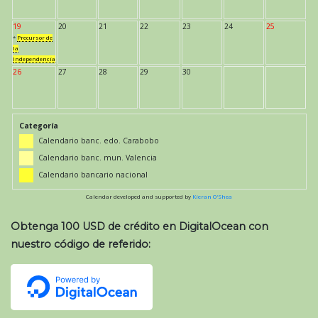
19
20
21
22
23
24
25
*
Precursor de
la
Independencia
26
27
28
29
30
Categoría
Calendario banc. edo. Carabobo
Calendario banc. mun. Valencia
Calendario bancario nacional
Calendar developed and supported by
Kieran O'Shea
Obtenga 100 USD de crédito en DigitalOcean con
nuestro código de referido: