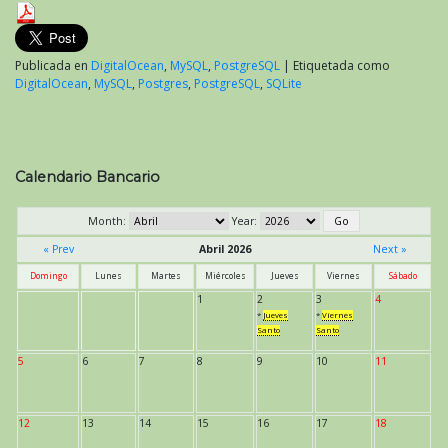
Publicada en
DigitalOcean
,
MySQL
,
PostgreSQL
|
Etiquetada como
DigitalOcean
,
MySQL
,
Postgres
,
PostgreSQL
,
SQLite
Calendario Bancario
Month:
Year:
« Prev
Abril 2026
Next »
Domingo
Lunes
Martes
Miércoles
Jueves
Viernes
Sábado
1
2
3
4
*
Jueves
*
Viernes
Santo
Santo
5
6
7
8
9
10
11
12
13
14
15
16
17
18