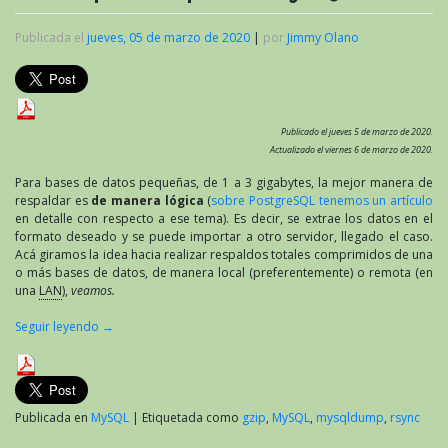
Publicada el
jueves, 05 de marzo de 2020
|
por
Jimmy Olano
Publicado el jueves 5 de marzo de 2020.
Actualizado el viernes 6 de marzo de 2020.
Para bases de datos pequeñas, de 1 a 3 gigabytes, la mejor manera de
respaldar es
de manera lógica
(
sobre PostgreSQL tenemos un artículo
en detalle con respecto a ese tema). Es decir, se extrae los datos en el
formato deseado y se puede importar a otro servidor, llegado el caso.
Acá giramos la idea hacia realizar respaldos totales comprimidos de una
o más bases de datos, de manera local (preferentemente) o remota (en
una
LAN
),
veamos.
Seguir leyendo
→
Publicada en
MySQL
|
Etiquetada como
gzip
,
MySQL
,
mysqldump
,
rsync