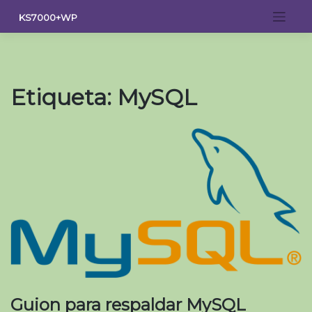
Saltar
KS7000+WP
al
contenido
Etiqueta:
MySQL
Guion para respaldar MySQL